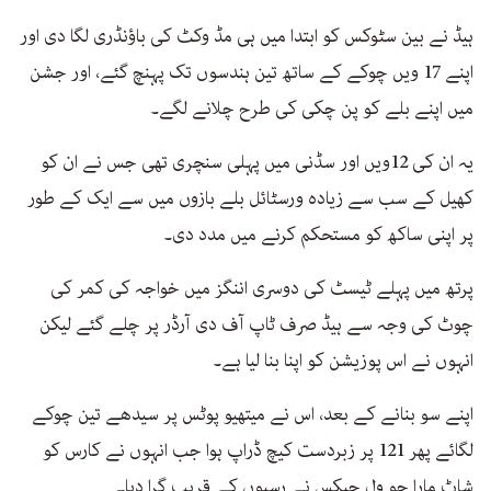
ہیڈ نے بین سٹوکس کو ابتدا میں ہی مڈ وکٹ کی باؤنڈری لگا دی اور
اپنے 17 ویں چوکے کے ساتھ تین ہندسوں تک پہنچ گئے، اور جشن
میں اپنے بلے کو پن چکی کی طرح چلانے لگے۔
یہ ان کی 12ویں اور سڈنی میں پہلی سنچری تھی جس نے ان کو
کھیل کے سب سے زیادہ ورسٹائل بلے بازوں میں سے ایک کے طور
پر اپنی ساکھ کو مستحکم کرنے میں مدد دی۔
پرتھ میں پہلے ٹیسٹ کی دوسری اننگز میں خواجہ کی کمر کی
چوٹ کی وجہ سے ہیڈ صرف ٹاپ آف دی آرڈر پر چلے گئے لیکن
انہوں نے اس پوزیشن کو اپنا بنا لیا ہے۔
اپنے سو بنانے کے بعد، اس نے میتھیو پوٹس پر سیدھے تین چوکے
لگائے پھر 121 پر زبردست کیچ ڈراپ ہوا جب انہوں نے کارس کو
شاٹ مارا جو ول جیکس نے رسیوں کے قریب گرا دیا۔