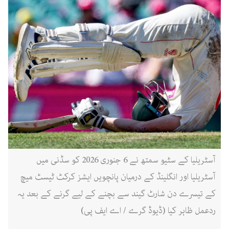
آسٹریلیا کے سٹیو سمتھ نے 6 جنوری 2026 کو سڈنی میں
آسٹریلیا اور انگلینڈ کے درمیان پانچویں ایشز کرکٹ ٹیسٹ میچ
کے تیسرے دن شارٹ گیند سے بچنے کے لیے گرنے کے بعد یہ
ردعمل ظاہر کیا (ڈیوڈ گرے / اے ایف پی)