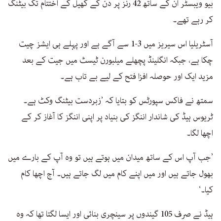
بیو ویبسٹر ان کے ساتھ 42 رنز پر دن کے کھیل کے اختتام تک بیٹنگ
کر رہے تھے۔
آسٹریلیا اس سیریز میں 3-1 سے آگے ہے اور پہلے ہی ایشز چیت
چکا ہے، جبکہ انگلینڈ پچھلے میلبورن ٹیسٹ میں جیت کے بعد
مزید ایک اور حوصلہ افزا فتح کے لیے بے تاب ہے۔
سمتھ نے فاکس سپورٹس کو بتایا کہ ’زبردست بیٹنگ وکٹ ہے۔
ٹریوس ہیڈ کی شاندار اننگز کی بنیاد پر اپنی اننگز کا آغاز کر کے
اچھا لگا۔
’جب آپ اس کے ساتھ میدان میں ہوتے ہیں تو وہ آپ کے بارے میں
بھول جاتے ہیں اور میں اپنے کام میں لگ جاتے ہیں۔ آج اچھا کام
کیا۔‘
ہیڈ نے صرف 105 گیندوں پر سینچری بنائی اور ایسا لگتا تھا کہ وہ