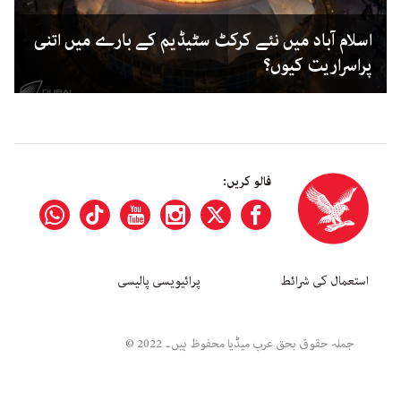
اسلام آباد میں نئے کرکٹ سٹیڈیم کے بارے میں اتنی
پراسراریت کیوں؟
فالو کریں:
استعمال کی شرائط
پرائیویسی پالیسی
جملہ حقوق بحق عرب میڈیا محفوظ ہیں۔ 2022 ©