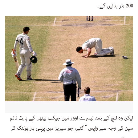
200 رنز بنائیں گے۔
لیکن وہ لنچ کے بعد تیسرے اوور میں جیکب بیتھل کے پارٹ ٹائم
سپن کی وجہ سے واپس آ گئے، جو سیریز میں پہلی بار بولنگ کر