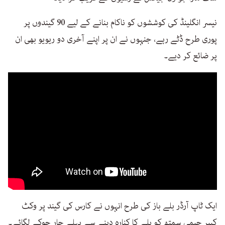
نیسر انگلینڈ کی کوششوں کو ناکام بنانے کے لیے 90 گیندوں پر
پوری طرح ڈٹے رہے، جنہوں نے ان پر اپنے آخری دو ریویو بھی ان
پر ضائع کر دیے۔
ایک ٹاپ آرڈر بلے باز کی طرح انہوں نے کارس کی گیند پر وکٹ
کیپر جیمی سمتھ کو بلے کا کنارہ دینے سے پہلے چار چوکے لگائے۔