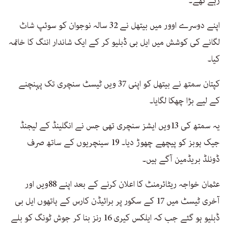
رہے تھے۔
اپنے دوسرے اوور میں بیتھل نے 32 سالہ نوجوان کو سوئپ شاٹ
لگانے کی کوشش میں ایل بی ڈبلیو کر کے ایک شاندار اننگ کا خاتمہ
کیا۔
کپتان سمتھ نے بیتھل کو اپنی 37 ویں ٹیسٹ سنچری تک پہنچنے
کے لیے بڑا چھکا لگایا۔
یہ سمتھ کی 13ویں ایشز سنچری تھی جس نے انگلینڈ کے لیجنڈ
جیک ہوبز کو پیچھے چھوڑ دیا۔ 19 سینچریوں کے ساتھ صرف
ڈونلڈ بریڈمین آگے ہیں۔
عثمان خواجہ ریٹائرمنٹ کا اعلان کرنے کے بعد اپنے 88ویں اور
آخری ٹیسٹ میں 17 کے سکور پر برائیڈن کارس کے ہاتھوں ایل بی
ڈبلیو ہو گئے جب کہ ایلکس کیری 16 رنز بنا کر جوش ٹونگ کو بلے