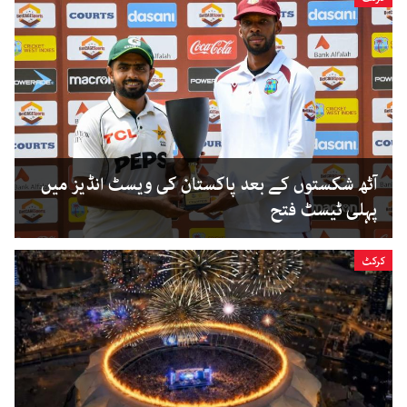
آٹھ شکستوں کے بعد پاکستان کی ویسٹ انڈیز میں
پہلی ٹیسٹ فتح
کرکٹ