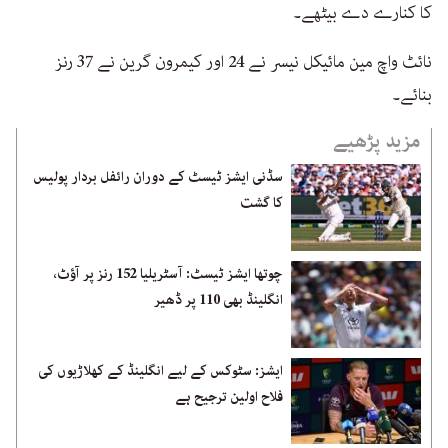
کا کنارے دے بیٹھے۔
نائٹ واچ مین مائیکل نیسر نے 24 اور کیمرون گرین نے 37 رنز
بنائے۔
مزید پڑھیے
سڈنی ایشز ٹیسٹ کے دوران رائفل بردار پولیس
کا گشت
چوتھا ایشز ٹیسٹ: آسٹریلیا 152 رنز پر آؤٹ،
انگلینڈ بھی 110 پر ڈھیر
ایشز: سٹوکس کے لیے انگلینڈ کے کھلاڑیوں کی
فلاح اولین ترجیح ہے