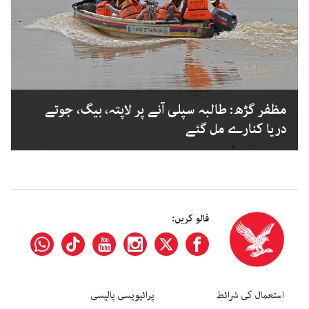
مظفر گڑھ: طالبہ سپلی آنے پر لاپتہ، بیگ، جوتے
دریا کنارے مل گئے
فالو کریں:
استعمال کی شرائط
پرائیویسی پالیسی