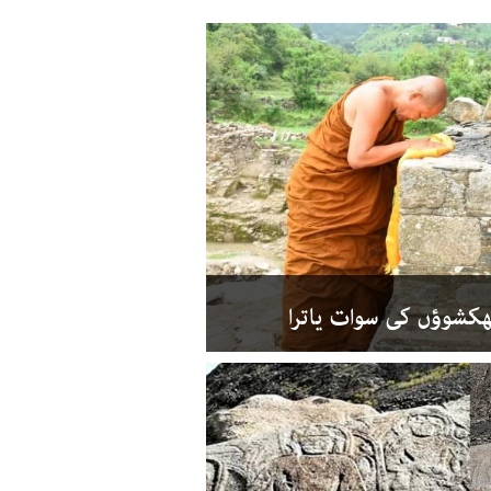
ھکشوؤں کی سوات یاترا