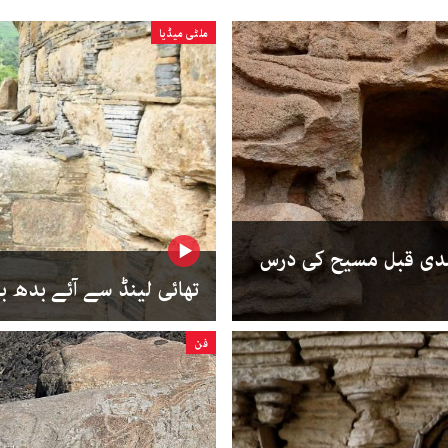
ملٹی میڈیا
 صدی قبل مسیح کی درس
تھائی لینڈ سے آئے بدھ ب
فن