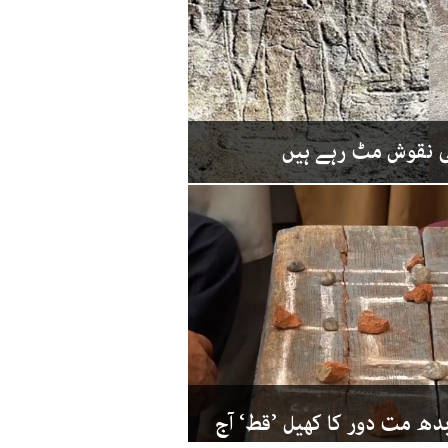
ی نقوش مٹ رہے ہیں
بدھ مت دور کا کھیل ’قط‘ آج