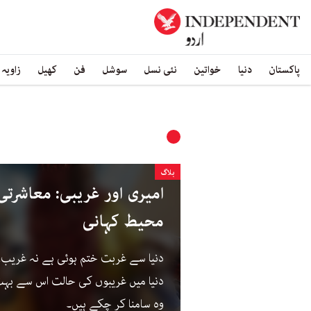
پاکستان
دنیا
خواتین
نئی نسل
سوشل
فن
کھیل
زاویہ
بلاگ
امیری اور غریبی: معاشرت
محیط کہانی
دنیا سے غربت ختم ہوئی ہے نہ غریب، 
دنیا میں غریبوں کی حالت اس سے ب
وہ سامنا کر چکے ہیں۔