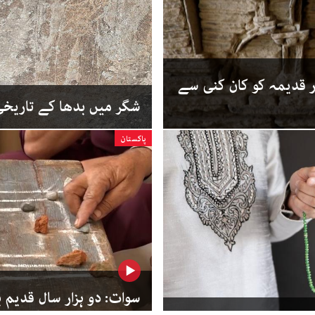
ار قدیمہ کو کان کنی سے
شگر میں بدھا کے تاریخ
پاکستان
سوات: دو ہزار سال قدیم 