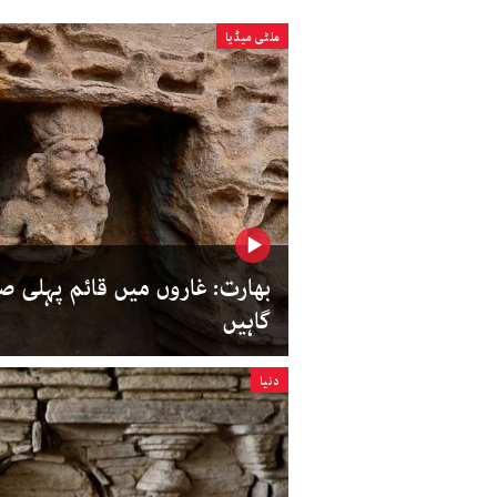
ملٹی میڈیا
بھارت: غاروں میں قائم پہلی
گاہیں
دنیا