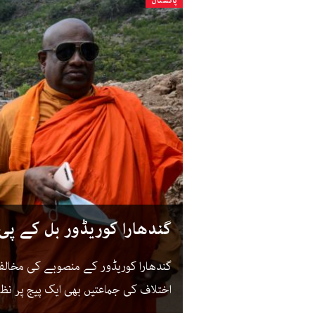
پاکستان
گندھارا کوریڈور بل کے پی
گندھارا کوریڈور کے منصوبے کی مخالف
اختلاف کی جماعتیں بھی ایک پیج پر نظر