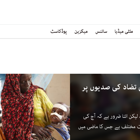
ملٹی میڈیا
سائنس
میگزین
پوڈکاسٹ
ی تضاد کی صدیوں پر
لیکن اتنا ضرور ہے کہ آج کی
ہت مختلف ہے جس کا ماضی میں