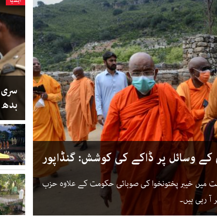
ایشیا
سری ل
بدھ 
 کے وسائل پر ڈاکے کی کوشش: گنڈاپور
ت میں خیبر پختونخوا کی صوبائی حکومت کے علاوہ حزب
 آ رہی ہیں۔