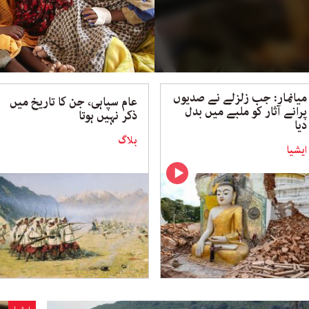
میانمار: جب زلزلے نے صدیوں
عام سپاہی، جن کا تاریخ میں
پرانے آثار کو ملبے میں بدل
ذکر نہیں ہوتا
دیا
بلاگ
ایشیا