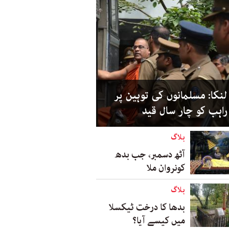
نکا: مسلمانوں کی توہین پر
راہب کو چار سال قید
بلاگ
آٹھ دسمبر، جب بدھ
کونروان ملا
بلاگ
بدھا کا درخت ٹیکسلا
میں کیسے آیا؟