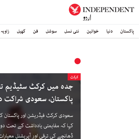
پاکستان
دنیا
خواتین
نئی نسل
سوشل
فن
کھیل
زاویہ
کرکٹ
جدہ میں کرکٹ سٹیڈیم تع
پاکستان، سعودی شراکت د
سعودی کرکٹ فیڈریشن اور پاکستان کر
کہا کہ مفاہمتی یادداشت کے تحت دو
ڈھانچے کی ترقی اور آپریشنل معیارات