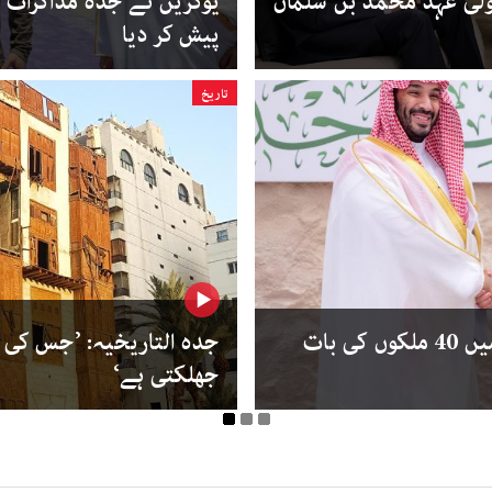
ولی عہد محمد بن سلمان
یوکرین نے جدہ مذاکرات م
پیش کر دیا
تاریخ
یوکرین جنگ پر سعودی عرب میں 40 ملکوں کی بات
جدہ التاریخیہ: ’جس کی
جھلکتی ہے‘