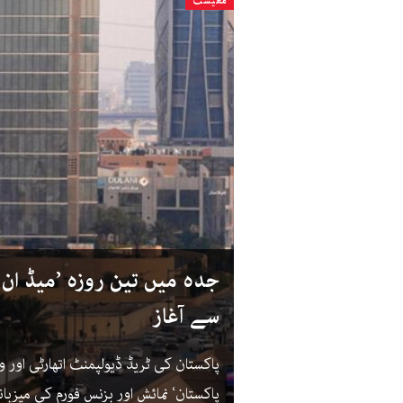
معیشت
جدہ میں تین روزہ ’میڈ ان پ
سے آغاز
پاکستان کی ٹریڈ ڈیولپمنٹ اتھارٹی اور
پاکستان‘ نمائش اور بزنس فورم کی میزبا