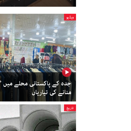
ویڈیو
جدہ کے پاکستانی محلے میں ’
منانے کی تیاریاں
تاریخ