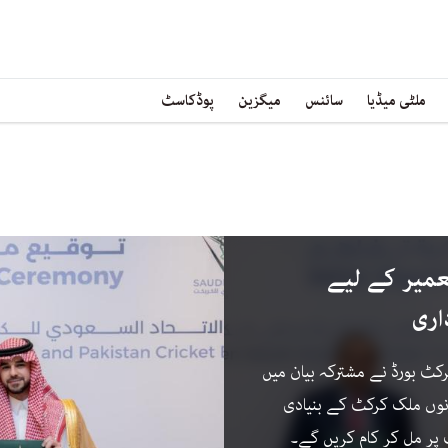
ملٹی میڈیا
سائنس
میگزین
پوڈکاسٹ
میر کے لیے
اری
کٹ بورڈ نے مشترکہ بیان میں
نوں ملک کرکٹ کے بنیادی
 پر مل کر کام کریں گے۔