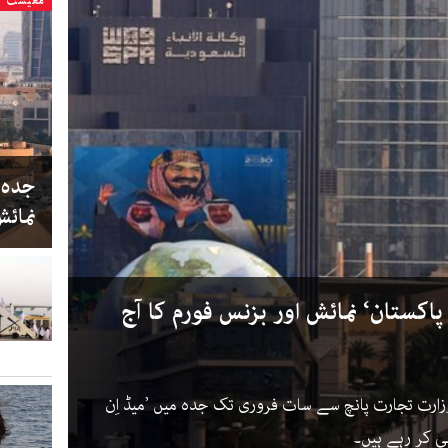
معیشت
جدہ 
نمائ
اکستان‘ نمائش اور بزنس فورم کا آج
 وزارت تجارت پانچ سے سات فروری تک جدہ میں ’میڈ اِن
نی کر رہے ہیں۔