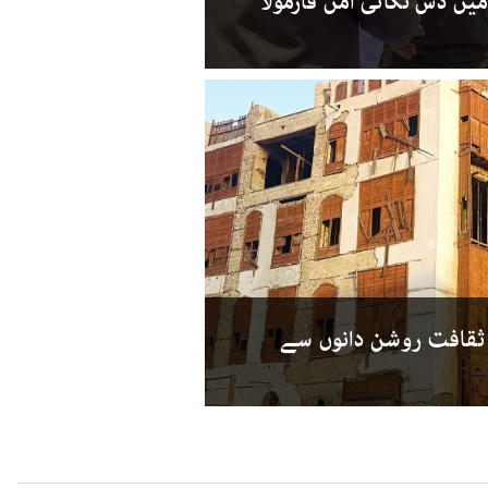
یں دس نکاتی امن فارمولا
 ثقافت روشن دانوں سے