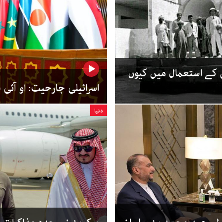
 کے استعمال میں کیوں
اسرائیلی جارحیت: او آئی
دنیا