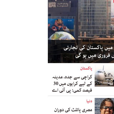
میں پاکستان کی تجارتی
ش فروری میں ہو گی
پاکستان
کراچی سے جدہ، مدینہ
کے لیے کرایوں میں 30
فیصد کمی: پی آئی اے
دنیا
مصری پائلٹ کی دوران