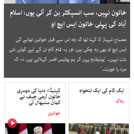
خاتون نہیں، سب انسپکٹر بن کر آئی ہوں: اسلام
آباد کی پہلی خاتون ایس ایچ او
مصباح شہباز کا کہنا تھا کہ وہ اس سے قبل خواتین تھانے کی
ایس ایچ او بھی رہ چکی ہیں، اور یہ تمام کام ان کے لیے کوئی نئی
بات نہیں۔ ’یونیفارم پہن کر ہم پولیس افسر کہلاتے ہیں، نہ کہ
مرد یا عورت۔‘
ایک کام کی ایک تنخواہ
کینیڈا: دنیا کی دوسری
خاتون آرمی چیف نے
بلاگ
کمان سنبھال لی
خواتین