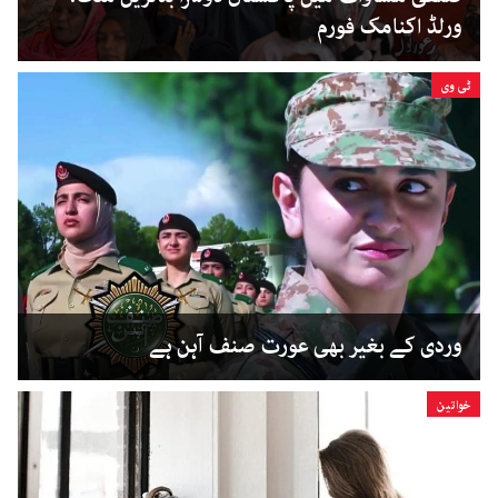
ورلڈ اکنامک فورم
ٹی وی
وردی کے بغیر بھی عورت صنف آہن ہے
خواتین