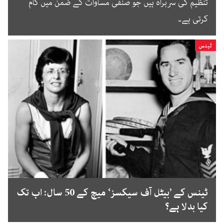
تنظیم کی سربراہ ہیں جو صنفی مساوات کے ضمن میں کام
کرتی ہے۔
ٹینس
ٹینس کے ’بیٹل آف سیکسز‘ میچ کے 50 سال: اب تک
کیا بدلا ہے؟