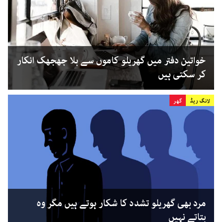
خواتین دفتر میں گھریلو کاموں سے بلا جھجھک انکار
کر سکتی ہیں
لانگ ریڈ
گھر
مرد بھی گھریلو تشدد کا شکار ہوتے ہیں مگر وہ
بتاتے نہیں