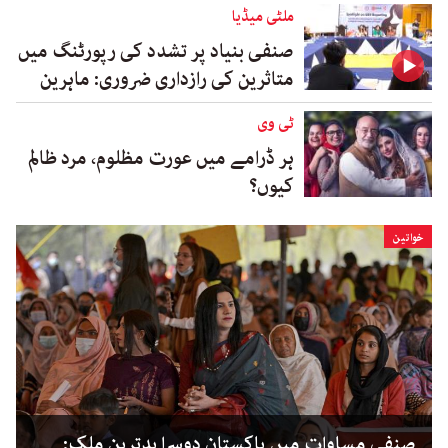
ملٹی میڈیا
صنفی بنیاد پر تشدد کی رپورٹنگ میں
متاثرین کی رازداری ضروری: ماہرین
ٹی وی
ہر ڈرامے میں عورت مظلوم، مرد ظالم
کیوں؟
خواتین
صنفی مساوات میں پاکستان دوسرا بدترین ملک: