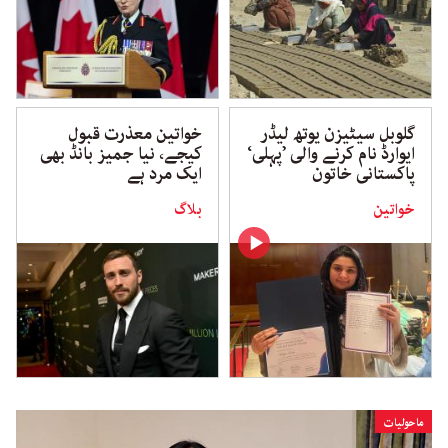
گلوبل سیٹیزن یوتھ لیڈر
خواتین معذرت قبول
ایوارڈ نام کرنے والی ’پہلی‘
کیجے، نیا جمیز بانڈ بھی
پاکستانی خاتون
ایک مرد ہے
خواتین
بلاگ
ماحولیات