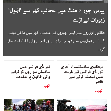
پیرس: چور 7 منٹ میں عجائب گھر سے ’انمول‘
زیورات لے اڑے
طاقتور اوزاروں سے لیس چوروں نے عجائب گھر میں داخل ہونے
کے لیے عمارتوں میں فرنیچر رکھنے اور اتارنے والی لفٹ استعمال
کی۔
برطانوی سائیکلسٹ آخری
ٹور ڈی فرانس میں
ٹور ڈی فرانس کے بارے
سائیکل سواروں کو گرانے
میں فیصلہ کرنے سے
والی خاتون پر مقدمہ
قاصر
کھیل
کھیل