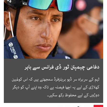
دفاعی چیمپئن ٹور ڈی فرانس سے باہر
ٹیم کے سربراہ سر ڈیو بریلزفرڈ سمجھتے ہیں کہ اس کولمبین
کھلاڑی کے لیے یہ اچھا فیصلہ ہے تاکہ وہ اپنے آپ کو دیگر
دوڑوں کے لیے محفوظ رکھ سکیں۔