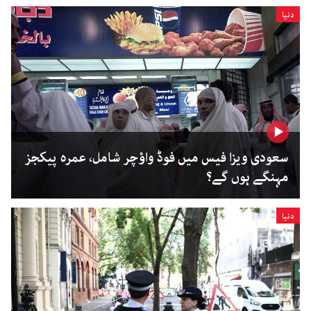
دنیا
سعودی ویزا فیس میں فوڈ واؤچر شامل، عمرہ پیکجز
مہنگے ہوں گے؟
دنیا