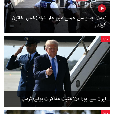
لندن: چاقو سے حملے میں چار افراد زخمی، خاتون
گرفتار
دنیا
ایران سے ’پورا دن‘ مثبت مذاکرات ہوئے: ٹرمپ
دنیا