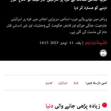
21
دینے کو مسترد کر دیا
seconds
ریاض میں ہونے والے عرب-اسلامی سربراہی اجلاس میں غزہ پر اسرائیلی
جارحیت، جنگی جرائم اور قابض حکومت کے وحشیانہ اور غیر انسانی قتل
عام کی مذمت کی گئی ہے۔
انڈپینڈنٹ اردو
ہفتہ 11 نومبر 2023 14:15
اسی بارے میں:
غزہ
اسرائیل
جنین
زیادہ پڑھی جانے والی
دنیا