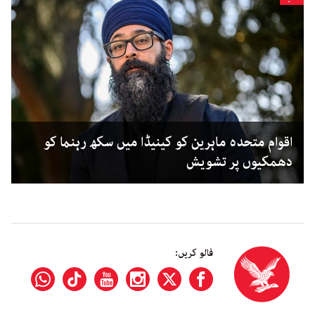
اقوام متحدہ ماہرین کو کینیڈا میں سکھ رہنما کو
دھمکیوں پر تشویش
فالو کریں: