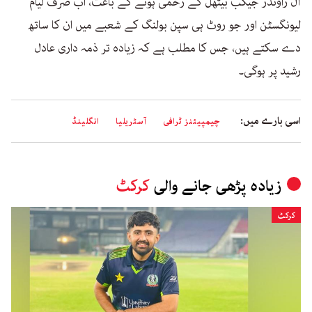
آل راؤنڈر جیکب بیتھل کے زخمی ہونے کے باعث، اب صرف لیام
لیونگسٹن اور جو روٹ ہی سپن بولنگ کے شعبے میں ان کا ساتھ
دے سکتے ہیں، جس کا مطلب ہے کہ زیادہ تر ذمہ داری عادل
رشید پر ہوگی۔
اسی بارے میں:
چیمپیئنز ٹرافی
آسٹریلیا
انگلینڈ
زیادہ پڑھی جانے والی
کرکٹ
کرکٹ