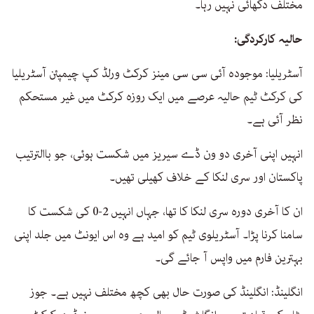
مختلف دکھائی نہیں رہا۔
حالیہ کارکردگی:
آسٹریلیا: موجودہ آئی سی سی مینز کرکٹ ورلڈ کپ چیمپئن آسٹریلیا
کی کرکٹ ٹیم حالیہ عرصے میں ایک روزہ کرکٹ میں غیر مستحکم
نظر آئی ہے۔
انہیں اپنی آخری دو ون ڈے سیریز میں شکست ہوئی، جو باالترتیب
پاکستان اور سری لنکا کے خلاف کھیلی تھیں۔
ان کا آخری دورہ سری لنکا کا تھا، جہاں انہیں 2-0 کی شکست کا
سامنا کرنا پڑا۔ آسٹریلوی ٹیم کو امید ہے وہ اس ایونٹ میں جلد اپنی
بہترین فارم میں واپس آ جائے گی۔
انگلینڈ: انگلینڈ کی صورت حال بھی کچھ مختلف نہیں ہے۔ جوز