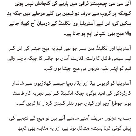
آئی سی سی چیمپیئنز ٹرافی میں ہارنے کی گنجائش نہیں ہوتی
کیونکہ ہر گروپ سے صرف دو ٹیمیں ہی اگلے مرحلے میں جگہ بنا
سکیں گی، اس لیے آسٹریلیا اور انگلینڈ کے درمیان آج کھیلا جانے
والا میچ بھی انتہائی اہم ہو جاتا ہے۔
آسٹریلیا اور انگلینڈ میں سے جو بھی ٹیم یہ میچ جیتے گی اس کے
لیے سیمی فائنل کا راستہ قدرے آسان ہو جائے گا جبکہ ہارنے والی
ٹیم کو اپنے بقیہ دونوں ہی میچ جیتنا ہوں گے۔
آسٹریلیا کو ٹریوس ہیڈ اور ایڈم زمپا جیسے کھلاڑیوں سے شاندار
کارکردگی کی امید ہوگی، جبکہ انگلینڈ کے لیے تجربہ کار فاسٹ
بولر جوفرا آرچر اور کپتان جوز بٹلر کلیدی کردار ادا کریں گے۔
جب یہ دونوں حریف آمنے سامنے آتے ہیں تو میچ کے نتیجے کی
پیش گوئی کرنا ہمیشہ مشکل ہوتا ہے، اور یہ مقابلہ بھی کچھ