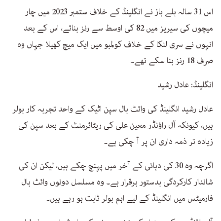
اس 31 سالہ بلے باز نے انگلینڈ کے خلاف ستمبر 2023 میں چار
میچوں کی سیریز میں 82 کی اوسط سے رنز بنائے، اس کے بعد
انہوں نے سری لنکا کے خلاف کولمبو میں ایک میچ کھیلا جہاں وہ
صرف 18 رنز بنا سکے تھے۔
انگلینڈ: عادل رشید
عادل رشید انگلینڈ کی وائٹ بال سپن اٹیک کے واحد تجربہ کار بولر
ہیں، کیونکہ آل راؤنڈر معین علی کی ریٹائرمنٹ کے بعد سپن کی
زیادہ تر ذمہ داری ان پر آ چکی ہے۔
اگرچہ وہ 30 کی دہائی کے آخر میں پہنچ چکے ہیں، لیکن ان کی
شاندار کارکردگی بدستور برقرار ہے۔ وہ مسلسل دونوں وائٹ بال
فارمیٹس میں انگلینڈ کے لیے اہم بولر ثابت ہو رہے ہیں۔