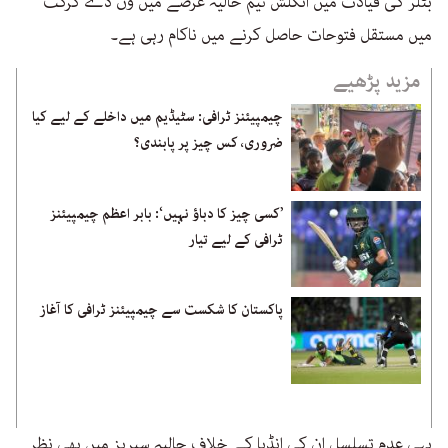
بٹلر کی قیادت میں انگلش ٹیم حالیہ عرصے میں ون ڈے کرکٹ
میں مستقل فتوحات حاصل کرنے میں ناکام رہی ہے۔
مزید پڑھیے
چیمپیئنز ٹرافی: سٹیڈیم میں داخلے کے لیے کیا
ضروری، کس چیز پر پابندی؟
’کسی چیز کا دباؤ نہیں‘: بابر اعظم چیمپیئنز
ٹرافی کے لیے تیار
پاکستان کا شکست سے چیمپیئنز ٹرافی کا آغاز
یہی عدم تسلسل ان کی انڈیا کے خلاف حالیہ سیریز میں بھی نظر