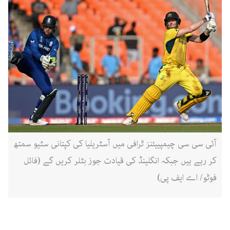
آئی سی سی چیمپییئنز ٹرافی میں آسٹریلیا کی کپتانی سٹیو سمتھ
کر رہے ہیں جبکہ انگلینڈ کی قیادت جوز بٹلر کریں گے (فائل
فوٹو/ اے ایف پی)