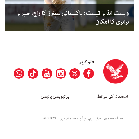
ویسٹ انڈیز ٹیسٹ: پاکستانی سپنرز کا راج، سیریز
برابری کا امکان
فالو کریں:
استعمال کی شرائط
پرائیویسی پالیسی
جملہ حقوق بحق عرب میڈیا محفوظ ہیں۔ 2022 ©