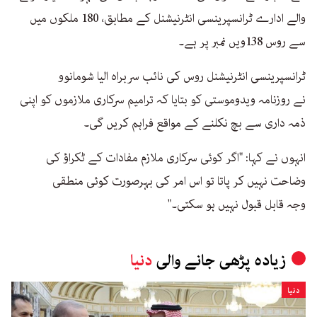
والے ادارے ٹرانسپرینسی انٹرنیشنل کے مطابق، 180 ملکوں میں
سے روس 138ویں نمبر پر ہے۔
ٹرانسپرینسی انٹرنیشنل روس کی نائب سربراہ الیا شومانوو
نے روزنامہ ویدوموستی کو بتایا کہ ترامیم سرکاری ملازموں کو اپنی
ذمہ داری سے بچ نکلنے کے مواقع فراہم کریں گی۔
انہوں نے کہا: "اگر کوئی سرکاری ملازم مفادات کے ٹکراؤ کی
وضاحت نہیں کر پاتا تو اس امر کی بہرصورت کوئی منطقی
وجہ قابل قبول نہیں ہو سکتی۔"
زیادہ پڑھی جانے والی
دنیا
دنیا