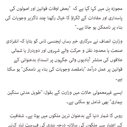
مجوزہ بِل میں کہا گیا ہے کہ "بعض اوقات قوانین اور اصولوں کی
پاسداری اور مفادات کے ٹکراؤ کا خیال رکھنا چند ناگزیر وجوہات کی
بناء پر ناممکن ہو جاتا ہے۔"
وزارتِ انصاف نے سرکاری خبر رساں ایجنسی تاس کو بتایا کہ انفرادی
صنعت یا محدود نقل و حرکت والے شہروں اور دوردراز یا شمالی
علاقوں کی منتشر آبادیوں والی جگہوں پر انسدادِ بدعنوانی کے
قوانین پر عمل درآمد "بامقصد وجوہات کی بناء پر ناممکن" ہو سکتا
ہے۔
ایسے غیرمعمولی حالات میں وزارت کے بقول: "طویل مدتی سنگین
بیماری" بھی شامل ہو سکتی ہے۔
روس کا شمار دنیا کے بدعنوان ترین ملکوں میں ہوتا ہے۔ شفافیت
کے اعتبار سے ملکوں کی سالانہ درجہ بندی کی فہرست تیار کرنے