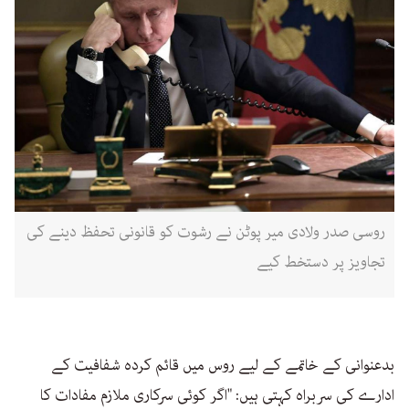
روسی صدر ولادی میر پوٹن نے رشوت کو قانونی تحفظ دینے کی
تجاویز پر دستخط کیے
بدعنوانی کے خاتمے کے لیے روس میں قائم کردہ شفافیت کے
ادارے کی سربراہ کہتی ہیں: "اگر کوئی سرکاری ملازم مفادات کا