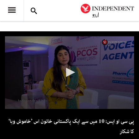
0
seconds
پی سی او ایس: 10 میں سے ایک پاکستانی خاتون اس ’خاموش وبا‘
of
2
کا شکار
minutes,
57