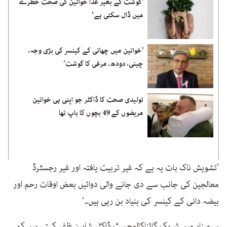
’گوشت کے بغیر غذا خواتین کی صحت خطرے
میں ڈال سکتی ہے‘
’خواتین میں چھاتی کے کینسر کی بڑی وجہ،
چینی، دودھ، مرغی کا گوشت‘
تولیدی صحت کا ڈاکٹر جو اپنی ہی خواتین
مریضوں کے 49 بچوں کا باپ تھا
’تشویش ناک بات یہ ہے کہ غیر تربیت یافتہ اور غیر رجسٹرڈ
معالجین کی جانب سے دی جانے والی دوائیں بعض اوقات رحم اور
بیضہ دانی کے کینسر کی بنیاد بن رہی ہیں۔‘
سیمینار میں شریک گائناکالوجسٹ ڈاکٹر شاہین ظفر کہتی ہیں کہ