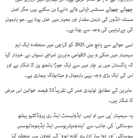
چھوٹے چھوٹے سسٹس (پانی والے دانے) بن سکتے ہیں، مگر اصل
مسئلہ انڈوں کی نارمل مقدار اور معیار میں خلل ہوتا ہے، جو ہارمونز
کی بےترتیبی کی وجہ سے ہوتا ہے۔
اسی حوالے سے پانچ مئی 2025 کو کراچی میں منعقدہ ایک اہم
سیمینار میں ملکی و بین الاقوامی ماہرینِ امراضِ نسواں نے خبردار کیا
کہ پاکستان میں ہر چار میں سے ایک جوڑا بانجھ پن کا شکار ہے اور
اس کی ایک بڑی وجہ یہی ہارمونل و میٹابولک بیماری ہے۔
ماہرین کے مطابق تولیدی عمر کی تقریباً 52 فیصد خواتین اس مرض
کا شکار ہیں۔
یہ سیمینار ’پی سی او ایس، ایڈولیسنٹ اینڈ ری پروڈکٹیو ہیلتھ
سوسائٹی‘ کی جانب سے ’ایندومیٹریوسس اینڈ ایڈینومائیوسس
سوسائٹی‘ اور دوا ساز ادارے ’فارم ایوو‘ کے تعاون سے منعقد کیا