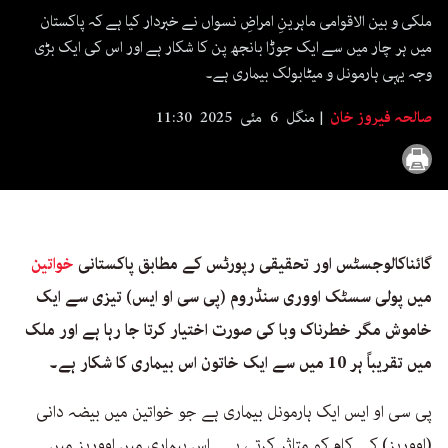
seconds
ملکی و بین الاقوامی ماہرینِ امراضِ نسواں نے خبردار کیا ہے کہ پاکستان
میں ہر چار میں سے ایک جوڑا بانجھ پن کا شکار ہے اور اس کی ایک بڑی
وجہ یہی ہارمونل و میٹابولک بیماری ہے۔
صالحہ فیروز خان
منگل 6 مئی 2025 11:30
گائناکالوجسٹس اور تحقیقی رپورٹس کے مطابق پاکستانی
خواتین
میں پولی سسٹک اووری سنڈروم (پی سی او ایس) تیزی سے ایک
خاموش مگر خطرناک وبا کی صورت اختیار کرتا جا رہا ہے اور ملک
میں تقریباً ہر 10 میں سے ایک خاتون اس بیماری کا شکار ہے۔
پی سی او ایس ایک ہارمونل بیماری ہے جو خواتین میں بیضہ دانی
(اووریز) کے کام کو متاثر کرتی ہے۔ اس بیماری میں اووریز میں