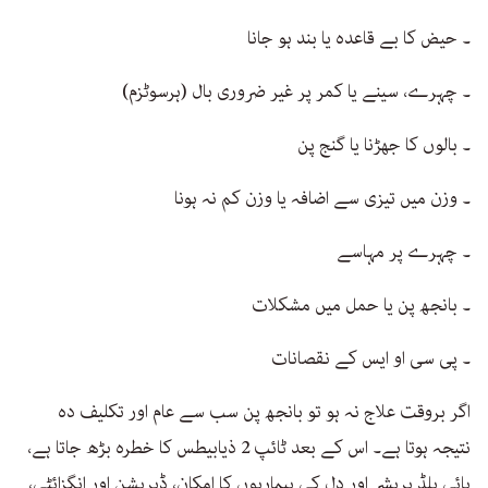
۔ حیض کا بے قاعدہ یا بند ہو جانا
۔ چہرے، سینے یا کمر پر غیر ضروری بال (ہرسوٹزم)
۔ بالوں کا جھڑنا یا گنج پن
۔ وزن میں تیزی سے اضافہ یا وزن کم نہ ہونا
۔ چہرے پر مہاسے
۔ بانجھ پن یا حمل میں مشکلات
۔ پی سی او ایس کے نقصانات
اگر بروقت علاج نہ ہو تو بانجھ پن سب سے عام اور تکلیف دہ
نتیجہ ہوتا ہے۔ اس کے بعد ٹائپ 2 ذیابیطس کا خطرہ بڑھ جاتا ہے،
ہائی بلڈ پریشر اور دل کی بیماریوں کا امکان، ڈپریشن اور انگزائٹی،