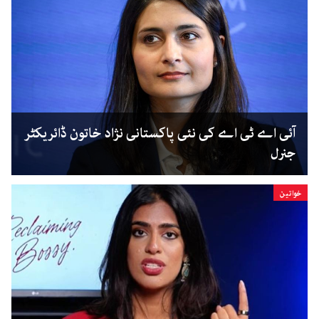
آئی اے ٹی اے کی نئی پاکستانی نژاد خاتون ڈائریکٹر
جنرل
خواتین