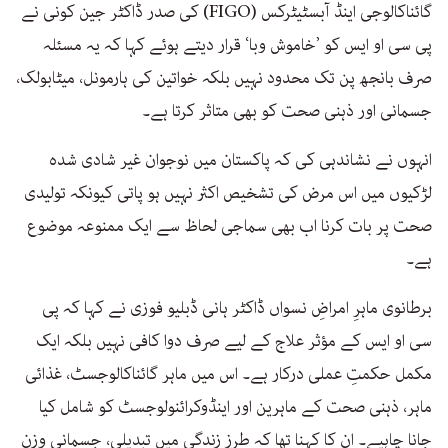
گائناکالوجی اینڈ آبسٹیٹرکس (FIGO) کی صدر ڈاکٹر جین کونی نے
پی سی او ایس کو ’خاموش وبا‘ قرار دیتے ہوئے کہا کہ یہ مسئلہ
صرف بانجھ پن تک محدود نہیں بلکہ خواتین کی ہارمونل، میٹابولک،
جسمانی اور ذہنی صحت کو بھی متاثر کرتا ہے۔
انہوں نے نشاندہی کی کہ پاکستان میں نوجوان غیر شادی شدہ
لڑکیوں میں اس مرض کی تشخیص اکثر نہیں ہو پاتی کیونکہ تولیدی
صحت پر بات کرنا اب بھی سماجی لحاظ سے ایک ممنوعہ موضوع
ہے۔
برطانوی ماہرِ امراضِ نسواں ڈاکٹر ہانی ڈبلیو فوزی نے کہا کہ پی
سی او ایس کے مؤثر علاج کے لیے صرف دوا کافی نہیں بلکہ ایک
مکمل حکمتِ عملی درکار ہے۔ اس میں ماہر گائناکالوجسٹ، غذائی
ماہر، ذہنی صحت کے ماہرین اور اینڈوکرائنولوجسٹ کو شامل کیا
جانا چاہیے۔ ان کا کہنا تھا کہ طرزِ زندگی میں تبدیلی، جسمانی وزن