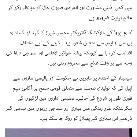
میں کمی، ذہنی مشاورت اور انفرادی صورت حال کو مدِنظر رکھ کر
علاج نہایت ضروری ہے۔
’فارم ایوو‘ کے مارکیٹنگ ڈائریکٹر محسن شیراز کا کہنا تھا کہ ادارہ
پی سی او ایس سے متعلق شعور بیدار کرنے کے لیے مختلف
اقدامات کر رہا ہے کیونکہ بیشتر خواتین لاعلمی اور سماجی دباؤ کی
وجہ سے بر وقت علاج سے محروم رہتی ہیں۔
سیمینار کے اختتام پر ماہرین نے حکومت اور پالیسی سازوں سے
اپیل کی کہ تولیدی صحت سے متعلق قومی سطح پر آگاہی مہم
فوری طور پر شروع کی جائے۔ تعلیمی اداروں میں لڑکیوں کی
سکریننگ، طرزِ زندگی میں بہتری اور سماجی رویوں میں تبدیلی کے
ذریعے اس بیماری کے پھیلاؤ کو روکا جا سکتا ہے۔