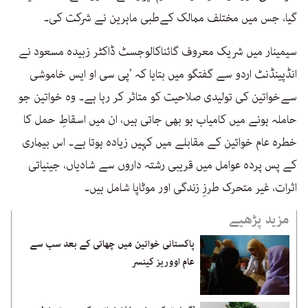
گیا، جس میں مختلف ممالک کےطبی ماہرین نے شرکت کی۔
سیمینار میں شریک معروف گائناکالوجسٹ ڈاکٹر زبیدہ مسعود نے
انڈپینڈنٹ اردو سے گفتگو میں بتایا کہ ’پی سی او ایس خاموشی
سےخواتین کی تولیدی صلاحیت کو متاثر کر رہا ہے۔ وہ خواتین جو
حاملہ ہونے میں کامیاب ہو بھی جاتی ہیں، ان میں اسقاطِ حمل کا
خطرہ عام خواتین کے مقابلے میں کہیں زیادہ ہوتا ہے۔ اس بیماری
کے پس پردہ عوامل میں قریبی رشتہ داروں سے شادیاں، جینیاتی
اثرات، غیر متحرک طرزِ زندگی اور موٹاپا شامل ہیں۔
مزید پڑھیے
پاکستانی خواتین میں چھاتی کے بعد سب سے
عام اووریز کینسر