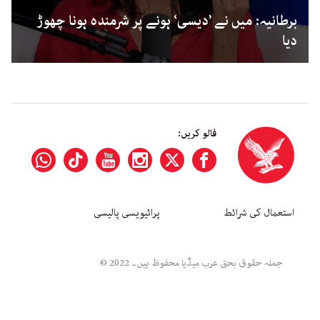
برطانیہ: میں نے ’دیسی‘ ہونے پر شرمندہ ہونا چھوڑ
دیا
فالو کریں:
استعمال کی شرائط
پرائیویسی پالیسی
جملہ حقوق بحق عرب میڈیا محفوظ ہیں۔ 2022 ©