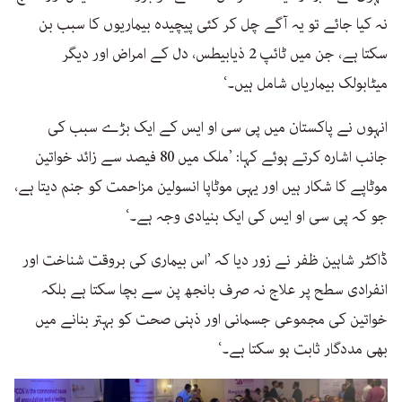
نہ کیا جائے تو یہ آگے چل کر کئی پیچیدہ بیماریوں کا سبب بن
سکتا ہے، جن میں ٹائپ 2 ذیابیطس، دل کے امراض اور دیگر
میٹابولک بیماریاں شامل ہیں۔‘
انہوں نے پاکستان میں پی سی او ایس کے ایک بڑے سبب کی
جانب اشارہ کرتے ہوئے کہا: ’ملک میں 80 فیصد سے زائد خواتین
موٹاپے کا شکار ہیں اور یہی موٹاپا انسولین مزاحمت کو جنم دیتا ہے،
جو کہ پی سی او ایس کی ایک بنیادی وجہ ہے۔‘
ڈاکٹر شاہین ظفر نے زور دیا کہ ’اس بیماری کی بروقت شناخت اور
انفرادی سطح پر علاج نہ صرف بانجھ پن سے بچا سکتا ہے بلکہ
خواتین کی مجموعی جسمانی اور ذہنی صحت کو بہتر بنانے میں
بھی مددگار ثابت ہو سکتا ہے۔‘