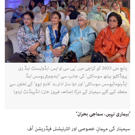
پانچ مئی 2025 کو کراچی میں ’پی سی او ایس، ایڈولیسنٹ اینڈ ری
پروڈکٹیو ہیلتھ سوسائٹی‘ کی جانب سے ’ایندومیٹریوسس اینڈ
ایڈینومائیوسس سوسائٹی‘ اور دوا ساز ادارے ’فارم ایوو‘ کے تعاون سے
منعقد کیے گئے سیمینار کے شرکا (صالحہ فیروز خان/ انڈپینڈنٹ اردو)
’بیماری نہیں، سماجی بحران‘
سیمینار کی مہمانِ خصوصی اور انٹرنیشنل فیڈریشن آف