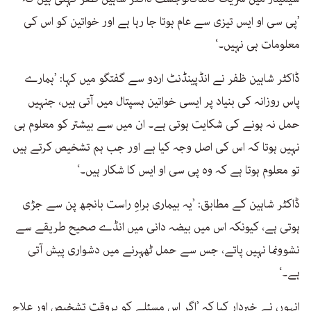
’پی سی او ایس تیزی سے عام ہوتا جا رہا ہے اور خواتین کو اس کی
معلومات ہی نہیں۔‘
ڈاکٹر شاہین ظفر نے انڈپینڈنٹ اردو سے گفتگو میں کہا: ’ہمارے
پاس روزانہ کی بنیاد پر ایسی خواتین ہسپتال میں آتی ہیں، جنہیں
حمل نہ ہونے کی شکایت ہوتی ہے۔ ان میں سے بیشتر کو معلوم ہی
نہیں ہوتا کہ اس کی اصل وجہ کیا ہے اور جب ہم تشخیص کرتے ہیں
تو معلوم ہوتا ہے کہ وہ پی سی او ایس کا شکار ہیں۔‘
ڈاکٹر شاہین کے مطابق: ’یہ بیماری براہِ راست بانجھ پن سے جڑی
ہوتی ہے، کیونکہ اس میں بیضہ دانی میں انڈے صحیح طریقے سے
نشوونما نہیں پاتے، جس سے حمل ٹھہرنے میں دشواری پیش آتی
ہے۔‘
انہوں نے خبردار کیا کہ ’اگر اس مسئلے کو بروقت تشخیص اور علاج