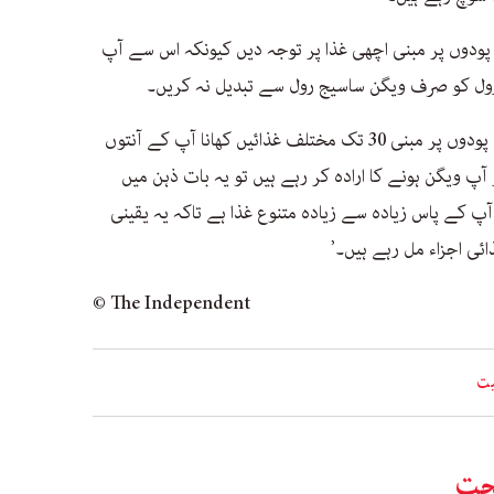
 پودوں پر مبنی اچھی غذا پر توجہ دیں کیونکہ اس سے آپ
 رول کو صرف ویگن ساسیج رول سے تبدیل نہ کریں۔
‘تحقیق سے ثابت ہوا ہے کہ ایک ہفتے میں پودوں پر مبنی 30 تک مختلف غذائیں کھانا آپ کے آنتوں
پ ویگن ہونے کا ارادہ کر رہے ہیں تو یہ بات ذہن میں
آپ کے پاس زیادہ سے زیادہ متنوع غذا ہے تاکہ یہ یقینی
ائی اجزاء مل رہے ہیں۔’
© The Independent
یت
ت