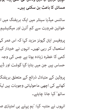
مسائل کا باعث بن سکتی ہیں۔
خواتین ضرورت سے کم آئرن اور میگنیشیم 
پروفیسر ایئن گیونز مزید کہا کہ اس عمر ک
استعمال کر رہی تھیں۔ انہوں نے خبردار کی
کمی کا خطرہ زیادہ ہوتا ہے جس کی وجہ ی
حساس ہیں جن میں بتایا گیا گوشت اور ڈی
پروٹین کے متبادل ذرائع کے متعلق بریفن
کھانے کی اچھی ماحولیاتی وجوہات ہیں لیکن
ساتھ’ کیا جانا چاہئے۔
انہوں نے متنبہ کیا: ‘ہم پہلے ہی امتیازی 