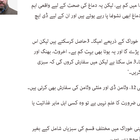
یگا-3 سبزیوں والی غذا میں کم ہے، لیکن یہ دماغ کی صحت کے لیے واقعی اہم
کے دماغ ابھی نشونما پا رہے ہوتے ہیں اور ان کے لیے ڈی ایچ
وہ مزید کہتی ہیں کہ’آپ کچھ پودوں والی خوراک کے ذریعے امیگا۔ 3حاصل کرسکتے ہیں لیکن اس
پڑے گا اور یہ ہوتا بھی بہت کم ہے۔ اخروٹ، بھنگ اور
السی کے بیجوں سے آپ کو تھوڑا سا اومیگا۔3 مل سکتا ہے لیکن میں سفارش کروں گی کہ سبزی
ہیں۔
پنی ضرورت کا علم نہیں ہے تو وہ کسی اہل ماہر غذائیت یا
 اپنی خوراک میں مختلف قسم کی سبزیاں شامل کیے بغیر
سوچ رہے ہیں۔