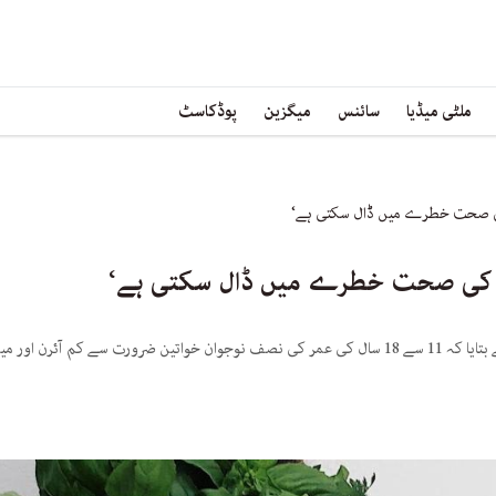
ملٹی میڈیا
سائنس
میگزین
پوڈکاسٹ
کی صحت خطرے میں ڈال سکتی ہے‘
ن کی صحت خطرے میں ڈال سکتی ہے‘
یم استعمال کر رہی ہیں۔