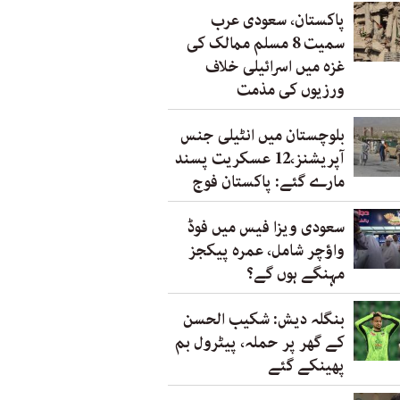
پاکستان، سعودی عرب
سمیت 8 مسلم ممالک کی
غزہ میں اسرائیلی خلاف
ورزیوں کی مذمت
بلوچستان میں انٹیلی جنس
آپریشنز،12 عسکریت پسند
مارے گئے: پاکستان فوج
سعودی ویزا فیس میں فوڈ
واؤچر شامل، عمرہ پیکجز
مہنگے ہوں گے؟
بنگلہ دیش: شکیب الحسن
کے گھر پر حملہ، پیٹرول بم
پھینکے گئے