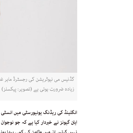
گڈنیس می نیوٹریشن کی رجسٹرڈ ماہر غذائ
زیادہ ضرورت ہوتی ہے (تصویر: پیکسلز)
انگلینڈ کی ریڈنگ یونیورسٹی میں انسٹی ٹی
ایئن گیونز نے خبردار کیا ہے کہ جو نوجوا
نہیں کرتیں ان میں وٹامن کی کمی پیدا ہ