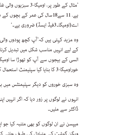
’مثال کے طور پر، اوم
ہے. 11 سے18سال کی عمر کے بچوں 
اے(اومیگا۔3فیڈ ایسڈ) ضروری ہے۔‘
کے لیے انہیں مناسب شکل میں تبدیل کرنا 
خوراومیگا-3 کا بنایا گیا سپلیمنٹ استعمال کریں۔‘
وہ سبزی خوروں کو دیگر سپلیمنٹس میں بی 12، وٹامن ڈی اور ملٹی وٹامن کی سفارش بھی کرتی 
انہوں نے لوگوں پر زور دیا کہ اگر انہیں ا
ڈاکٹر سے ملیں۔
میپسن نے ان لوگوں کو بھی متنبہ کیا جو
ویگن گوشت کے متبادل کی طرف جانے کا 