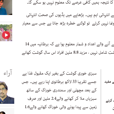
کا نتیجہ ہمیں کافی عرصے تک معلوم نہیں ہو سکے گا۔
 انتہائی اہم ہیں۔ بڑھاپے میں ہڈیوں کی صحت انتہائی
ما نہیں کرتے تو ٹوٹنے خطرہ بڑھ جاتا ہے جس سے معیار
کریڈٹ چیکنگ ایجنسی فائنڈر کے اس ہفتے آنے والے اعداد و شمار معلوم ہوا ہے کہ برطانیہ میں 14
فیصد بالغ (7.2 ملین) افراد کی غذا میں گوشت شامل نہیں ، مزید 8.8 ملین افراد اس سال گوشت کھانے
آراء
سبزی خوری گوشت کے بغیر ایک مقبول غذا ہے
جسے تقریبا 33 لاکھ برطانوی اپنا رہے ہیں۔ جس
ے مفید
کے بعد مچھلی اور سمندری خوراک کے ساتھ
سبزیاں ملا کر کھانے والے2.4 ملین اور صرف
 کرنے
زمین سے پیدا ہونے والی خوراک کھانے والے1.6