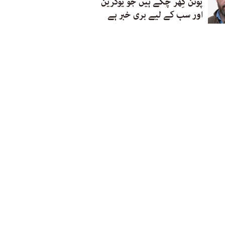
پوتن گِھر چکے ہیں جو یوکرین
اور سب کے لیے بری خبر ہے