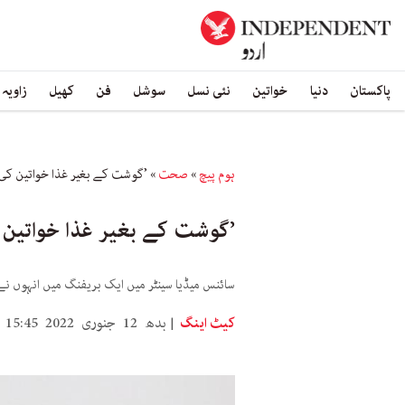
پاکستان
دنیا
خواتین
نئی نسل
سوشل
فن
کھیل
زاویہ
ہوم پیچ
»
صحت
»
’گوشت کے بغیر غذا خواتین 
’گوشت کے بغیر غذا خواتی
سائنس میڈیا سینٹر میں ایک بریفنگ میں انہوں نے بتایا کہ 11 سے 18 سال کی عمر کی نصف نوجوان خواتین ضرورت سے کم آئرن اور میگنیش
کیٹ اینگ
بدھ 12 جنوری 2022 15:45