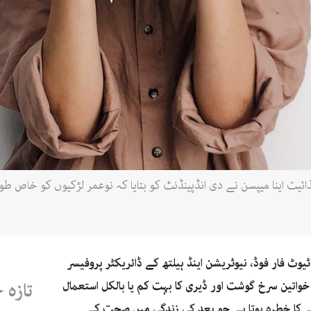
یت اینا میپسن نے دی انڈپینڈنٹ کو بتایا کہ نوعمر لڑکیوں کو خاص طور 
وٹ فار فوڈ، نیوٹریشن اینڈ ہیلتھ کے ڈائریکٹر پروفیسر
ن خواتین سرخ گوشت اور ڈیری کا بہت کم یا بالکل استعمال
تازہ 
ونے کا خطرہ ہوتا ہے جو بعد کی زندگی میں صحت کے