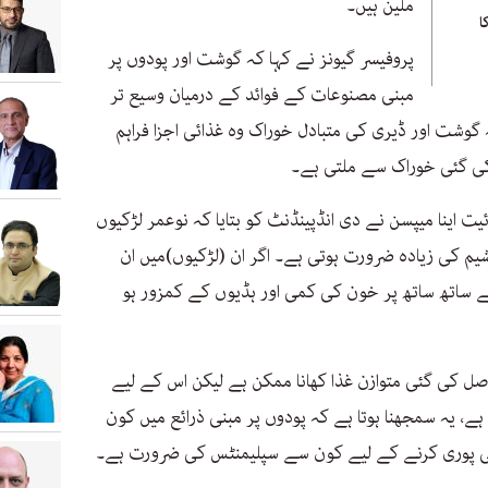
ملین ہیں۔
ا
پروفیسر گیونز نے کہا کہ گوشت اور پودوں پر
مبنی مصنوعات کے فوائد کے درمیان وسیع تر
ہ گوشت اور ڈیری کی متبادل خوراک وہ غذائی اجزا فراہم
کی گئی خوراک سے ملتی ہے۔
 اینا میپسن نے دی انڈپینڈنٹ کو بتایا کہ نوعمر لڑکیوں
شیم کی زیادہ ضرورت ہوتی ہے۔ اگر ان (لڑکیوں)میں ان
ے ساتھ ساتھ پر خون کی کمی اور ہڈیوں کے کمزور ہو
صل کی گئی متوازن غذا کھانا ممکن ہے لیکن اس کے لیے
، یہ سمجھنا ہوتا ہے کہ پودوں پر مبنی ذرائع میں کون
می پوری کرنے کے لیے کون سے سپلیمنٹس کی ضرورت ہے۔