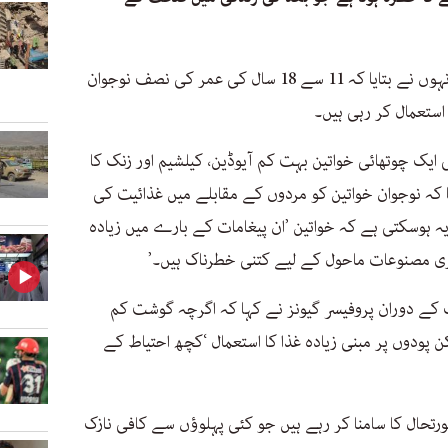
سائنس میڈیا سینٹر میں ایک بریفنگ میں انہوں نے بتایا کہ 11 سے 18 سال کی عمر کی نصف نوجوان
استعمال کر رہی ہیں۔
ی ایک چوتھائی خواتین بہت کم آیوڈین، کیلشیم اور زنک کا
ا کہ نوجوان خواتین کو مردوں کے مقابلے میں غذائیت کی
ہ ہوسکتی ہے کہ خواتین ’ان پیغامات کے بارے میں زیادہ
ری مصنوعات ماحول کے لیے کتنی خطرناک ہیں۔’
گ کے دوران پروفیسر گیونز نے کہا کہ اگرچہ گوشت کم
 پودوں پر مبنی زیادہ غذا کا استعمال ‘کچھ احتیاط کے
صورتحال کا سامنا کر رہے ہیں جو کئی پہلوؤں سے کافی نازک