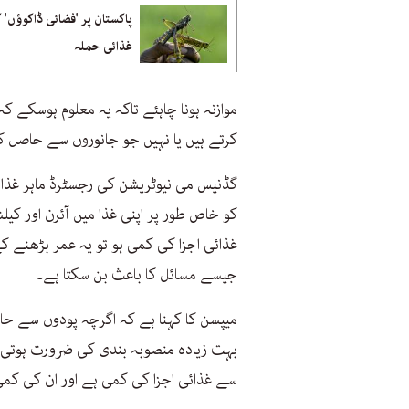
پاکستان پر 'فضائی ڈاکوؤں' ک
غذائی حملہ
موازنہ ہونا چاہئے تاکہ یہ معلوم ہوسکے ک
کرتے ہیں یا نہیں جو جانوروں سے حاصل 
گڈنیس می نیوٹریشن کی رجسٹرڈ ماہر غذائیت
کو خاص طور پر اپنی غذا میں آئرن اور کیل
غذائی اجزا کی کمی ہو تو یہ عمر بڑھنے ک
جیسے مسائل کا باعث بن سکتا ہے۔
میپسن کا کہنا ہے کہ اگرچہ پودوں سے حا
بہت زیادہ منصوبہ بندی کی ضرورت ہوتی ہے
سے غذائی اجزا کی کمی ہے اور ان کی ک