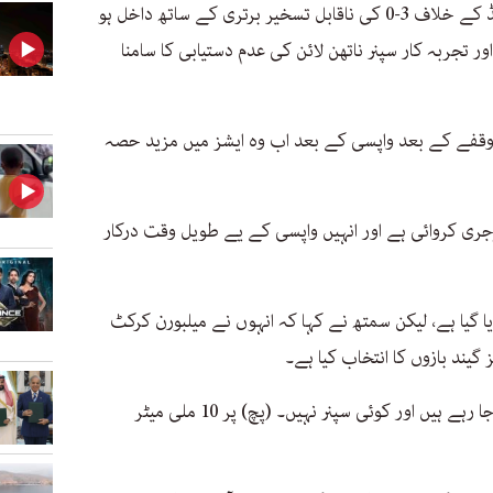
میزبان ٹیم باکسنگ ڈے ٹیسٹ میں انگلینڈ کے خلاف 3-0 کی ناقابل تسخیر برتری کے ساتھ داخل ہو
اور تجربہ کار سپنر ناتھن لائن کی عدم دستیابی کا سامنا
وقفے کے بعد واپسی کے بعد اب وہ ایشز میں مزید حصہ
ری کروائی ہے اور انہیں واپسی کے یے طویل وقت درکار
یا گیا ہے، لیکن سمتھ نے کہا کہ انہوں نے میلبورن کرکٹ
گیند بازوں کا انتخاب کیا ہے۔
انہوں نے کہا: ’ہم چار تیز گیند باز کھیلنے جا رہے ہیں اور کوئی سپنر نہیں۔ (پچ) پر 10 ملی میٹر