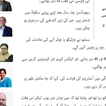
کی واپسی کے وقت وہ باہر ہوگئے۔
سے
ریچرڈسن چار سال بعد اپنے پہلے سکواڈ میں
میں
شامل ہیں، جن کی تین کندھے کی سرجری ہو
کا
چکی ہیں۔
سمتھ نے ورٹیگو یا چکر آنے کی علامات کی
 چار پر واپس آئیں گے۔
خواجہ نے ایڈیلیڈ میں ان کا کردار ادا کیا، 82 اور 40 رنز بنائے، اور الیکس کیری اور کیمروین گرین سے
ہر ہوگئے۔
 میں آسٹریلیا کی قیادت کی، کہا کہ وہ مکمل طور پر
 رہا تھا اور چاہتا تھا کہ میں وہاں باہر ہوں، لیکن اس وقت
 رہا تھا،‘ انہوں نے اپنے ورٹیگو کے مسئلے کے بارے میں