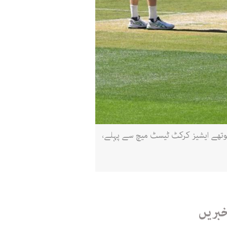
 چوتھے ایشیز کرکٹ ٹیسٹ میچ سے پہلے،
خبریں