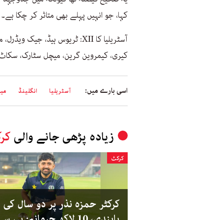
کہا، جو انہیں پہلے بھی متاثر کر چکا ہے۔
آسٹریلیا کا XII: ٹریوس ہیڈ، جی
کیری، کیمروین گرین، میچل سٹارک، سکاٹ ب
اسی بارے میں:
آسٹریلیا
انگلینڈ
میل
زیادہ پڑھی جانے والی
کر
کرکٹ
کرکٹر حمزہ نذر پر دو سال کی
پابندی، 10 لاکھ جرمانہ: پی س