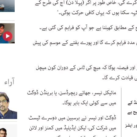
م کرے گی، خاص طور پر اگر (پہلا دن) آج کی طرح کے
ں کہہ سکتا ہوں کہ یہاں کافی حرکت ہوگی۔‘
کے مطابق کھیلنا ہے جو آپ کو فراہم کی گئی ہے۔
افی مدد فراہم کرے گا اور پورے ہفتے کے موسم کی پیش
علان کیا ہے اور فیصلہ ہوگا کہ میچ کی ٹاس کے دوران کون میچل
ی قیادت کرے گا۔
آراء
مائیکل نیسر، جھائے ریچرڈسن، یا برینڈن ڈوگٹ
میں سے کوئی ایک باہر ہوگا۔
نڈ کے
یح ہے
ڈوگٹ اور نیسر نے برسبین میں دوسرے ٹیسٹ
ر ایشز
میں شرکت کی، لیکن ایڈیلیڈ میں کمنز اور لائن