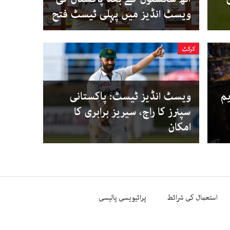
ویسٹ انڈیز میں پہلی ٹیسٹ فتح
کرکٹ
یم
ویسٹ انڈیز ٹیسٹ: پاکستانی
سپنرز کا راج، سیریز برابری کا
امکان
استعمال کی شرائط
پرائیویسی پالیسی