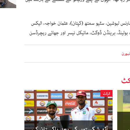
ک ویڈرل، مارنس لبوشین، سٹیو سمتھ (کپتان)، عثمان خواجہ، الیکس
ولینڈ، برینڈن ڈوگٹ، مائیکل نیسر اور جھائے ریچرڈسن
بورن
کٹ
کرکٹ
ی
آٹھ شکستوں کے بعد پاکستان کی