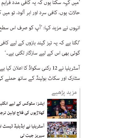
’میں کہہ سکتا ہوں کہ یہ کافی مدد فراہ
حالات ہوں، کافی سرد اور ابر آلود، تو می
انہوں نے مزید کہا: ’آپ کو صرف اس سطح 
’لگتا ہے کہ یہ تیز گیند بازوں کے لیے ک
گوئی بھی اس کے لیے سازگار لگتی ہے۔‘
آسٹریلیا نے 12 رکنی سکواڈ کا ا
سٹارک اور سکاٹ بولینڈ کے ساتھ حملے ک
مزید پڑھیے
ایشز: سٹوکس کے لیے انگلی
کھلاڑیوں کی فلاح اولین ترج
آسٹریلیا نے ایڈیلیڈ ٹیسٹ او
سیریز جیت لی