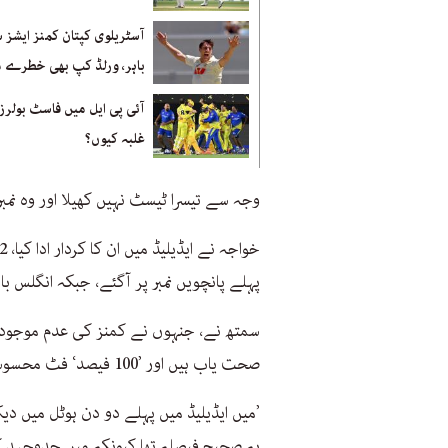
آسٹریلوی کپتان کمنز ایشز 
باہر، ورلڈ کپ بھی خطرے 
آئی پی ایل میں فاسٹ بولرز 
غلبہ کیوں؟
وجہ سے تیسرا ٹیسٹ نہیں کھیلا اور وہ نمبر
پہلے پانچویں نمبر پر آگئے، جبکہ انگلس با
سمتھ نے، جنہوں نے کمنز کی عدم موجودگی
صحت یاب ہیں اور ’100 فیصد‘ فٹ محسوس کر رہے ہیں۔
’میں ایڈیلیڈ میں پہلے دو دن ہوٹل میں دیکھ
یہ صحیح فیصلہ تھا کیونکہ میں جدوجہد کر