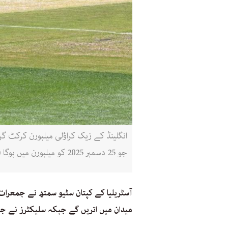
انگلینڈ کے زیک کراؤلی میلبورن کرکٹ گ
جو 25 دسمبر 2025 کو میلبورن میں ہوگا (ولیم ویسٹ / اے ایف پی)
آسٹریلیا کے کپتان سٹیو سمتھ نے جمعرات 
میدان میں اتریں گے جبکہ سلیکٹرز نے ج