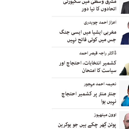
مشرق وسطیٰ میں سکیورٹی
اتحادوں کا نیا دور
اعزاز احمد چوہدری
مغربی ایشیا میں ایسی جنگ
جس میں کوئی فاتح نہیں
ڈاکٹر راجہ قیصر احمد
کشمیر انتخابات، احتجاج اور
سیاست کا امتحان
نعیمہ احمد مہجور
جنتر منتر پر کشمیر احتجاج
نہیں ہوا
اوون میتھیوز
پوتن گِھر چکے ہیں جو یوکرین