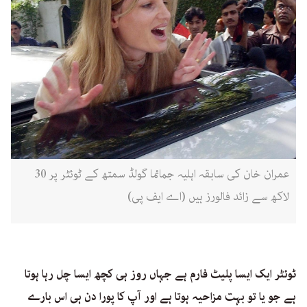
عمران خان کی سابقہ اہلیہ جمائما گولڈ سمتھ کے ٹوئٹر پر 30
لاکھ سے زائد فالورز ہیں (اے ایف پی)
ٹوئٹر ایک ایسا پلیٹ فارم ہے جہاں روز ہی کچھ ایسا چل رہا ہوتا
ہے جو یا تو بہت مزاحیہ ہوتا ہے اور آپ کا پورا دن ہی اس بارے