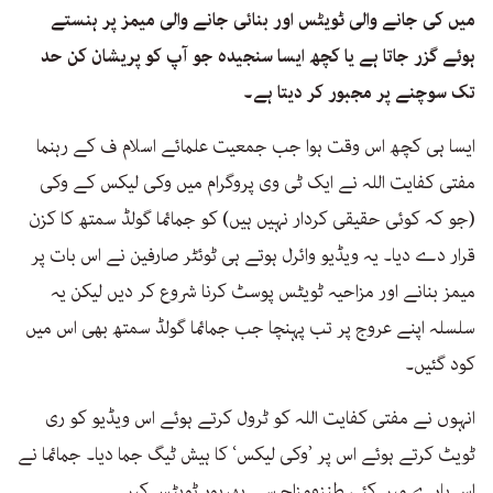
میں کی جانے والی ٹویٹس اور بنائی جانے والی میمز پر ہنستے
ہوئے گزر جاتا ہے یا کچھ ایسا سنجیدہ جو آپ کو پریشان کن حد
تک سوچنے پر مجبور کر دیتا ہے۔
ایسا ہی کچھ اس وقت ہوا جب جمعیت علمائے اسلام ف کے رہنما
مفتی کفایت اللہ نے ایک ٹی وی پروگرام میں وکی لیکس کے وکی
(جو کہ کوئی حقیقی کردار نہیں ہیں) کو جمائما گولڈ سمتھ کا کزن
قرار دے دیا۔ یہ ویڈیو وائرل ہوتے ہی ٹوئٹر صارفین نے اس بات پر
میمز بنانے اور مزاحیہ ٹویٹس پوسٹ کرنا شروع کر دیں لیکن یہ
سلسلہ اپنے عروج پر تب پہنچا جب جمائما گولڈ سمتھ بھی اس میں
کود گئیں۔
انہوں نے مفتی کفایت اللہ کو ٹرول کرتے ہوئے اس ویڈیو کو ری
ٹویٹ کرتے ہوئے اس پر ’وکی لیکس‘ کا ہیش ٹیگ جما دیا۔ جمائما نے
اس بارے میں کئی طنزومزاح سے بھرپور ٹویٹس کیں۔