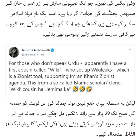
وکی لیکس کی تھیں۔ جو ایک صیہونی سازش ہے اور عمران خان کے
صیہونی ایجنڈے کی حمایت کر رہا ہے۔ ایسا ایک نام نہاد اسلامی
سکالر کہہ رہے ہیں کہ وکی جمائما کا کزن ہے۔‘ جس کے بعد انہوں
نے کافی سارے ہنسنے والے ایموجی بھی بنائے۔
لیکن یہ سلسلہ یہاں ختم نہیں ہوا۔ جمائما کی اس ٹویٹ کو جمعہ
کی صبح تک 29 ہزار سے زائد لائکس مل چکے ہیں۔ جمائما نے اس
بارے میں مزید ٹویٹس کرتے ہوئے بھی ’وکی لیکس‘ کا ہیش ٹیگ اور
الفاظ استعمال کیے۔