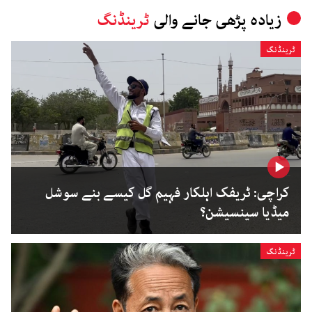
زیادہ پڑھی جانے والی
ٹرینڈنگ
ٹرینڈنگ
کراچی: ٹریفک اہلکار فہیم گل کیسے بنے سوشل
میڈیا سینسیشن؟
ٹرینڈنگ