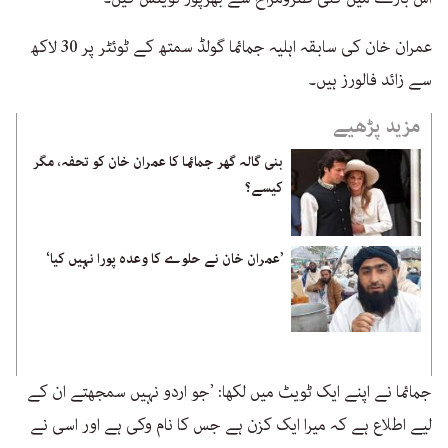
عمران خان کی سابقہ اہلیہ جمائما گولڈ سمتھ کے ٹوئٹر پر 30 لاکھ
سے زائد فالورز ہیں۔
مزید پڑھیے
بنی گالہ گھر جمائما کا عمران خان کو تحفہ، مگر
کیسے؟
’عمران خان نے حلوے کا وعدہ پورا نہیں کیا‘
جمائما نے اپنے ایک ٹویٹ میں لکھا: ’جو اردو نہیں سمجھتے ان کے
لیے اطلاع ہے کہ میرا ایک کزن ہے جس کا نام وکی ہے اور اسی نے