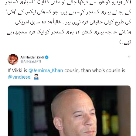
(اگر ویڈیو کو غور سے دیکھا جائے تو مفتی کفایت اللہ ہنری کسنجر
کے بجائے ہیلری کسنجر کہہ رہے ہیں، جو کہ وکی لیکس کے ’وکی‘
کی طرح کوئی حقیقی فرد نہیں ہیں۔ غالباً وہ دو سابق امریکی
وزرائے خارجہ ہیلری کلنٹن اور ہنری کسنجر کو ایک فرد سمجھ رہے
تھے۔)