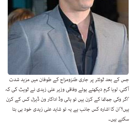
جس کے بعد ٹوئٹر پر جاری طنزومزاح کے طوفان میں مزید شدت
آگئی، لوہا گرم دیکھتے ہوئے وفاقی وزیر علی زیدی نے ٹویٹ کی کہ
’اگر وکی جمائما کے کزن ہیں تو ہالی وڈ اداکار ون ڈیزل کس کے کزن
ہیں؟‘ان کا اشارہ کس جانب ہے یہ تو شاید علی زیدی خود ہی بتا
سکتے ہیں۔