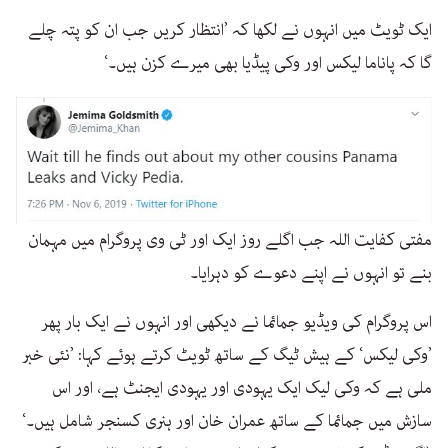
ایک ٹویٹ میں انہوں نے لکھا کہ ’انتظار کریں جب ان کو پتہ چلے
گا کہ پاناما لیکس اور وکی پیڈیا بھی میرے کزن ہیں۔‘
مفتی کفایت اللہ جب اگلے روز ایک اور ٹی وی پروگرام میں مہمان
بنے تو انہوں نے اپنے دعوے کو دہرایا۔
اس پروگرام کی ویڈیو جمائما نے دیکھی اور انہوں نے ایک بار پھر
’وکی لیکس‘ کے ہیش ٹیگ کے ساتھ ٹویٹ کرتے ہوئے کہا: ’نئی خبر
ملی ہے کہ وکی لیک ایک یہودی اور یہودی ایجنٹ ہے، اور اس
سازش میں جمائما کے ساتھ عمران خان اور ہنری کسنجر شامل ہیں۔‘