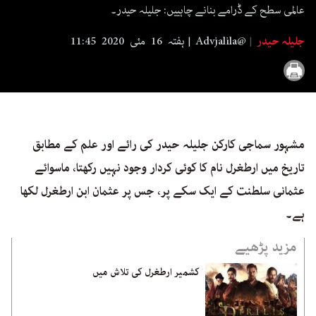
seconds
عالمی سطح کے ڈرامے بنانے چاہییں: جلیلہ حیدر۔
جلیلہ حیدر
Advjalila@
ہفتہ 16 مئی 2020 11:45
مشہور سماجی کارکن جلیلہ حیدر کی رائے اور علم کے مطابق
تاریخ میں ارطغرل نام کا کوئی کردار وجود نہیں رکھتا، ماسوائے
عثمانی سلطنت کے ایک سکے پر، جس پر عثمان ابن ارطغرل لکھا
ہے۔
مزید پڑھیے
کشمیر ارطغرل کی تلاش میں