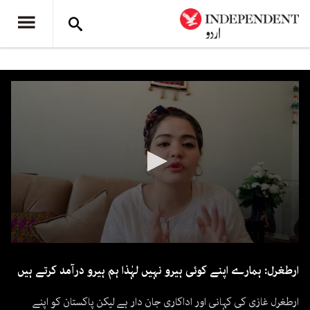
0
seconds
ارطغرل: ہمارے اپنے کوئی ہیرو نہیں لہٰذا ہم ہیرو درآمد کرتے ہیں
of
2
minutes,
ارطغرل غازی کی کہانی اور اداکاری جان دار ہے لیکن پاکستان کو اپنے
18