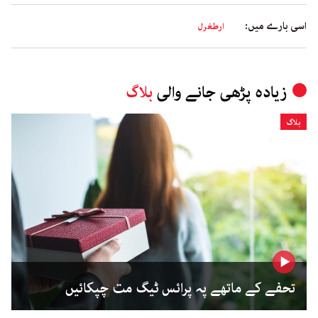
اسی بارے میں:
ارطغرل
زیادہ پڑھی جانے والی
بلاگ
بلاگ
تحفے کے ماتھے پہ پرائس ٹیگ مت چپکائیں