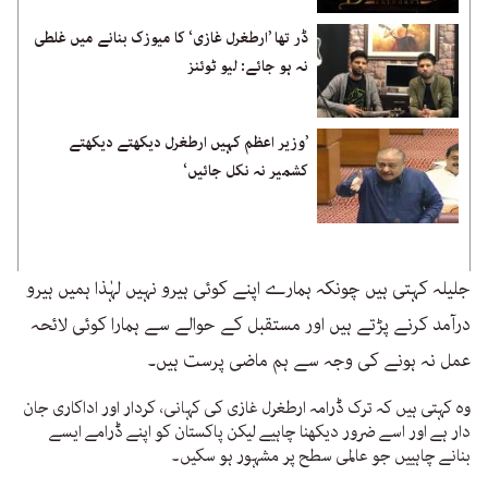
ڈر تھا ’ارطغرل غازی‘ کا میوزک بنانے میں غلطی
نہ ہو جائے: لیو ٹوئنز
’وزیر اعظم کہیں ارطغرل دیکھتے دیکھتے
کشمیر نہ نکل جائیں‘
جلیلہ کہتی ہیں چونکہ ہمارے اپنے کوئی ہیرو نہیں لہٰذا ہمیں ہیرو
درآمد کرنے پڑتے ہیں اور مستقبل کے حوالے سے ہمارا کوئی لائحہ
عمل نہ ہونے کی وجہ سے ہم ماضی پرست ہیں۔
وہ کہتی ہیں کہ ترک ڈرامہ ارطغرل غازی کی کہانی، کردار اور اداکاری جان
دار ہے اور اسے ضرور دیکھنا چاہیے لیکن پاکستان کو اپنے ڈرامے ایسے
بنانے چاہییں جو عالمی سطح پر مشہور ہو سکیں۔