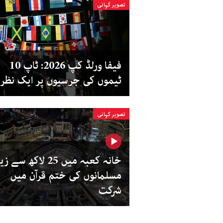
تصویر کہانی
فیفا ورلڈ کپ 2026: ٹاپ 10
ٹیموں کی جرسیوں پر ایک نظر
تصویر کہانی
خانہ کعبہ میں 25 لاکھ سے
مسلمانوں کی ختم قرآن میں
شرکت