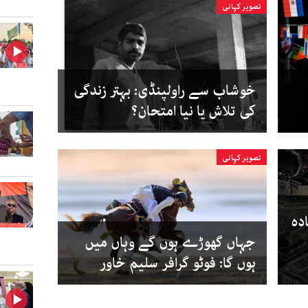
تصویر کہانی
خوشاب سے راولپنڈی: بہتر زندگی
کی تلاش یا نیا امتحان؟
تصویر کہانی
 زیادہ
جہاں گھوڑے ہوں گے وہاں میں
ہوں گا: فوٹو گرافر سلیم خاور