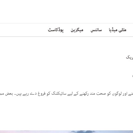
ملٹی میڈیا
سائنس
میگزین
پوڈکاسٹ
ٹریک
بچنے اور لوگوں کو صحت مند رکھنے کے لیے سائیکلنگ کو فروغ دے رہے ہیں۔ بعض مم