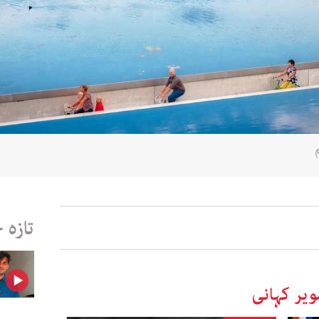
تازہ 
یر کہانی