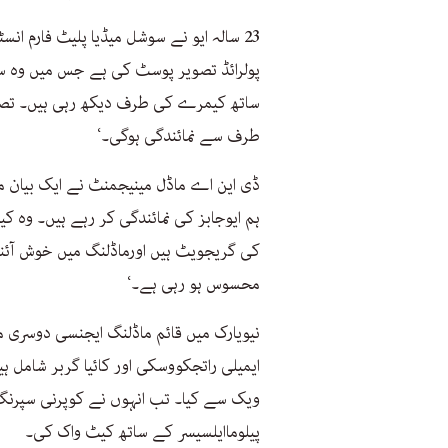
23 سالہ ایو نے سوشل میڈیا پلیٹ فارم انسٹا
پولرائڈ تصویر پوسٹ کی ہے جس میں وہ س
ساتھ کیمرے کی طرف دیکھ رہی ہیں۔ تصویر
طرف سے نمائندگی ہوگی۔‘
ڈی این اے ماڈل مینیجمنٹ نے ایک بیان م
ہم ایوجابز کی نمائندگی کر رہے ہیں۔ وہ کیل
کی گریجویٹ ہیں اورماڈلنگ میں خوش آئن
محسوس ہو رہی ہے۔‘
نیویارک میں قائم ماڈلنگ ایجنسی دوسری ما
ایمیلی راتجکووسکی اور کائیا گربر شامل ہ
پیلوماایلسیسر کے ساتھ کیٹ واک کی۔