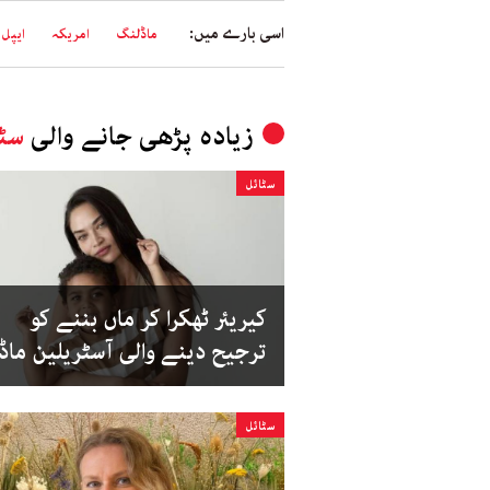
اسی بارے میں:
ماڈلنگ
امریکہ
ایپل
زیادہ پڑھی جانے والی
سٹا
سٹائل
کیریئر ٹھکرا کر ماں بننے کو
ترجیح دینے والی آسٹریلین ماڈ
سٹائل