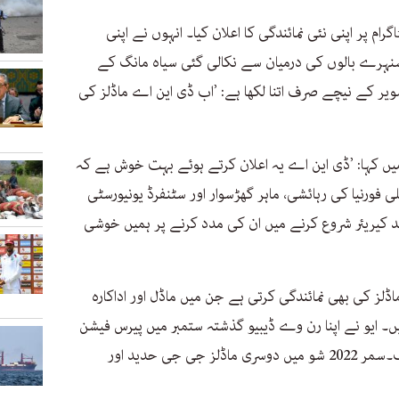
گرام پر اپنی نئی نمائندگی کا اعلان کیا۔ انہوں نے اپنی
نہرے بالوں کی درمیان سے نکالی گئی سیاہ مانگ کے
 کے نیچے صرف اتنا لکھا ہے: ’اب ڈی این اے ماڈلز کی
یں کہا: ’ڈی این اے یہ اعلان کرتے ہوئے بہت خوش ہے کہ
ی فورنیا کی رہائشی، ماہر گھڑسوار اور سٹنفرڈ یونیورسٹی
د کیریئر شروع کرنے میں ان کی مدد کرنے پر ہمیں خوشی
ڈلز کی بھی نمائندگی کرتی ہے جن میں ماڈل اور اداکارہ
یں۔ ایو نے اپنا رن وے ڈیبیو گذشتہ ستمبر میں پیرس فیشن
ویک سے کیا۔ تب انہوں نے کوپرنی سپرنگ۔سمر 2022 شو میں دوسری ماڈلز جی جی حدید اور