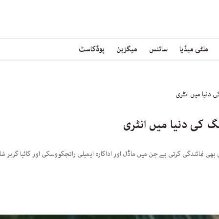
ملٹی میڈیا
سائنس
میگزین
پوڈکاسٹ
 دنیا میں انٹری
گ کی دنیا میں انٹری
ھی نمائندگی کرتی ہے جن میں ماڈل اور اداکارہ ایمیلی راتجکووسکی اور کائیا گربر شا