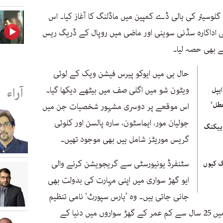
کمپنی گلوسیئر کی ہالی ڈے کمپین میں ماڈلنگ کا آغاز کیا۔ اس
 کی اداکارہ سڈنی سوینی اور ماضی میں روپال کے ڈریگ ریس
ے بھی حصہ لیا۔
حال ہی میں ایوکو پیرس فیشن ویک کے لوئی
آراء
ویٹون شو میں اگلی صف میں بیٹھے دیکھا گیا۔
یپل
عطل‘
اس موقعے پر دوسری مشہور شخصیات جن میں
جولیان مور، ایماسٹون، سارہ پالسن اور کلوئی
 ہیکنگ
گریس موریٹز شامل ہیں بھی موجود تھیں۔
سٹنفرڈ یونیورسٹی سے گریجویشن کرنے والی
گ کیوں
ایو گھڑ سواری میں اپنی مہارت کی بدولت بھی
جانی جاتی ہیں۔ وہ ’ہارس سپورٹ‘ نامی تنظیم
کی طرف سے کی جانے والی درجے بندی میں 25 سال سے کم عمر کے گھڑ سواروں میں دنیا کے