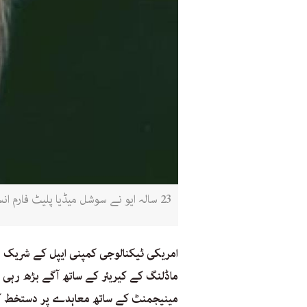
23 سالہ ایو نے سوشل میڈیا پلیٹ فارم انسٹاگرام پر اپنی نئی نمائندگی کا اعلان کیا۔ (تصویر: ایوجابز انسٹاگرام)
امریکی ٹیکنالوجی کمپنی ایپل کے شریک بان
ماڈلنگ کے کیریئر کے ساتھ آگے بڑھ رہی 
مینیجمنٹ کے ساتھ معاہدے پر دستخط ک