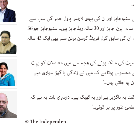
۔
نی سٹیوجابز اور ان کی بیوی لارنس پاول جابز کی سب سے
چھوٹی بیٹی ہیں۔ ان کے دو بہن بھائی، 26 سالہ ایرن جابز اور 30 سالہ ریڈجابز ہیں۔ سٹیوجابز جو 56
برس کی عمر میں 2011 میں چل بسے تھے، ان کی سابق گرل فرینڈ کرسن برنن سے بھی ایک 43 سالہ
شخصیت کی مالک ہونے کی وجہ سے میں معاملات کو بہت
 محسوس ہوتا ہے کہ میں نے زندگی یا گھڑ سواری میں
ن ہو جاتی ہوں۔‘
قت یہ ناگزیر ہے اور یہ ٹھیک ہے۔ دوسری بات یہ ہے کہ
عی طور پر ہر کوئی۔‘
© The Independent