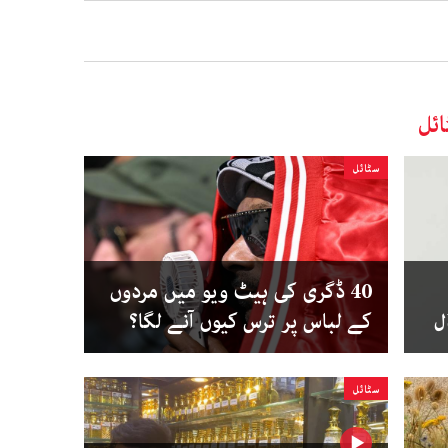
ئل
سٹائل
40 ڈگری کی ہیٹ ویو میں مردوں
ل
کے لباس پر ترس کیوں آنے لگا؟
سٹائل