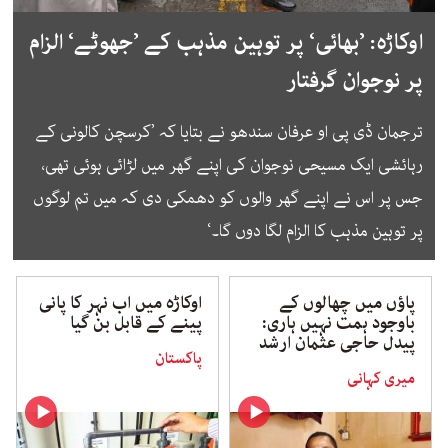
اوکاڑہ: ’بھائی‘ پر توہین مذہب کے ’جھوٹے‘ الزام
پر نوجوان گرفتار
ترجمان ڈی پی او عرفان سندھو نے بتایا کہ ’کرسچن کالونی کے
رہائشی ایک مسیحی نوجوان کی اپنے گھر میں لڑائی ہوئی تھی،
جس پر اس نے اپنے گھر والوں کو دھمکی دی کہ میں تم لوگوں
پر توہین مذہب کا الزام لگا دوں گا۔‘
پاؤں میں چھالوں کے
اوکاڑہ میں اب نہر کا پانی
باوجود ہمت نہیں ہاری:
پینے کے قابل بن گیا
پیدل حاجی عثمان ارشد
پاکستان
میری کہانی