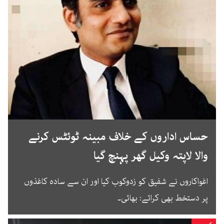
حساس اداروں کے خلاف مبینہ ٹوئٹس کرنے
والا لاپتہ وکیل گھر پہنچ گیا
اغواکاروں نے شفیق کو زدوکوب کیا اور ان سے سادہ کاغذوں
پر دستخط بھی کرائے: بھائی۔