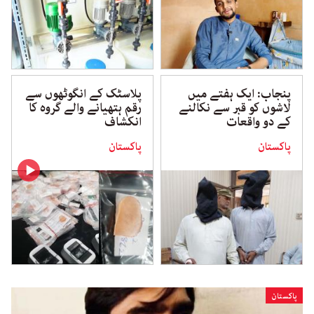
پنجاب: ایک ہفتے میں
پلاسٹک کے انگوٹھوں سے
لاشوں کو قبر سے نکالنے
رقم ہتھیانے والے گروہ کا
کے دو واقعات
انکشاف
پاکستان
پاکستان
پاکستان