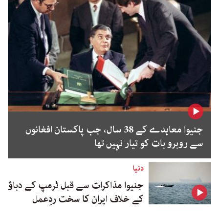
جنیوا معاہدے کے 38 سال، جب پاکستان افغانوں
سے روبرو بات کو تیار نہیں تھا
دنیا
جنیوا مذاکرات سے قبل ٹرمپ کے دباؤ
کے خلاف ایران کا سخت ردِعمل