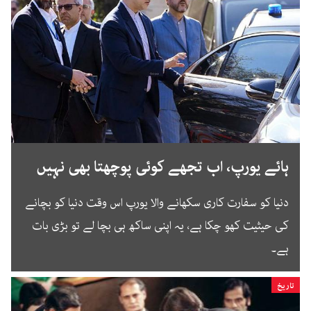
ہائے یورپ، اب تجھے کوئی پوچھتا بھی نہیں
دنیا کو سفارت کاری سکھانے والا یورپ اس وقت دنیا کو بچانے
کی حیثیت کھو چکا ہے، یہ اپنی ساکھ ہی بچا لے تو بڑی بات
ہے۔
تاریخ