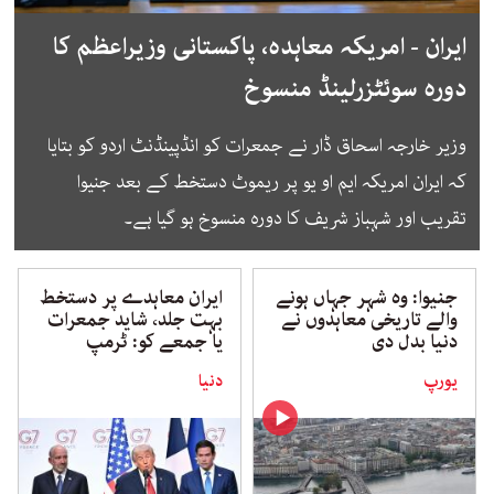
ایران - امریکہ معاہدہ، پاکستانی وزیراعظم کا
دورہ سوئٹزرلینڈ منسوخ
وزیر خارجہ اسحاق ڈار نے جمعرات کو انڈپینڈنٹ اردو کو بتایا
کہ ایران امریکہ ایم او یو پر ریموٹ دستخط کے بعد جنیوا
تقریب اور شہباز شریف کا دورہ منسوخ ہو گیا ہے۔
جنیوا: وہ شہر جہاں ہونے
ایران معاہدے پر دستخط
والے تاریخی معاہدوں نے
بہت جلد، شاید جمعرات
دنیا بدل دی
یا جمعے کو: ٹرمپ
یورپ
دنیا