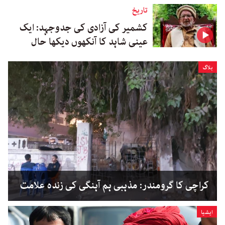
تاریخ
کشمیر کی آزادی کی جدوجہد: ایک
عینی شاہد کا آنکھوں دیکھا حال
بلاگ
کراچی کا گرومندر: مذہبی ہم آہنگی کی زندہ علامت
ایشیا