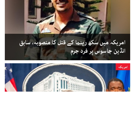
امریکہ میں سکھ رہنما کے قتل کا منصوبہ، سابق
انڈین جاسوس پر فرد جرم
امریکہ
امریکہ: انڈین سرکاری ملازم پر قتل منصوبہ بندی کی