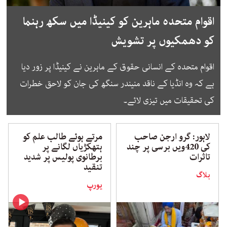
اقوام متحدہ ماہرین کو کینیڈا میں سکھ رہنما
کو دھمکیوں پر تشویش
اقوام متحدہ کے انسانی حقوق کے ماہرین نے کینیڈا پر زور دیا
ہے کہ وہ انڈیا کے ناقد منیندر سنگھ کی جان کو لاحق خطرات
کی تحقیقات میں تیزی لائے۔
لاہور: گرو ارجن صاحب
مرتے ہوئے طالب علم کو
کی 420ویں برسی پر چند
ہتھکڑیاں لگانے پر
تاثرات
برطانوی پولیس پر شدید
تنقید
بلاگ
یورپ