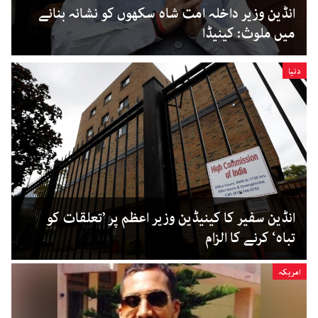
انڈین وزیر داخلہ امت شاہ سکھوں کو نشانہ بنانے
میں ملوث: کینیڈا
دنیا
انڈین سفیر کا کینیڈین وزیر اعظم پر ’تعلقات کو
تباہ‘ کرنے کا الزام
امریکہ