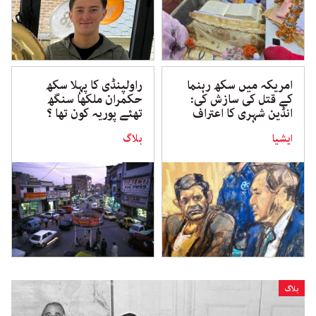
امریکہ میں سکھ رہنما
راولپنڈی کا پہلا سکھ
کے قتل کی سازش کی:
حکمران ملکھا سنگھ
انڈین شہری کا اعتراف
تھئے پوریہ کون تھا ؟
ایشیا
بلاگ
بلاگ