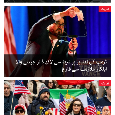
امریکہ
ٹرمپ کی تقاریر پر شرط سے لاکھ ڈالر جیتنے والا
اہلکار ملازمت سے فارغ
امریکہ