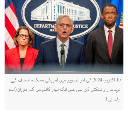
10 اکتوبر، 2024 کی اس تصویر میں امریکی محکمہ انصاف کے
عہدیدار واشنگٹن ڈی سی میں ایک نیوز کانفرنس کے دوران(اے
ایف پی)