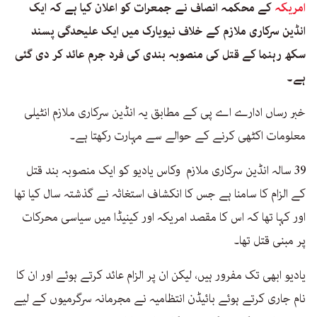
امریکہ
کے محکمہ انصاف نے جمعرات کو اعلان کیا ہے کہ ایک
انڈین سرکاری ملازم کے خلاف نیویارک میں ایک علیحدگی پسند
سکھ رہنما کے قتل کی منصوبہ بندی کی فرد جرم عائد کر دی گئی
ہے۔
خبر رساں ادارے اے پی کے مطابق یہ انڈین سرکاری ملازم انٹیلی
معلومات اکٹھی کرنے کے حوالے سے مہارت رکھتا ہے۔
39 سالہ انڈین سرکاری ملازم وکاس یادیو کو ایک منصوبہ بند قتل
کے الزام کا سامنا ہے جس کا انکشاف استغاثہ نے گذشتہ سال کیا تھا
اور کہا تھا کہ اس کا مقصد امریکہ اور کینیڈا میں سیاسی محرکات
پر مبنی قتل تھا۔
یادیو ابھی تک مفرور ہیں، لیکن ان پر الزام عائد کرتے ہوئے اور ان کا
نام جاری کرتے ہوئے بائیڈن انتظامیہ نے مجرمانہ سرگرمیوں کے لیے