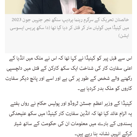
خالصتان تحریک کے سرگرم رہنما ہردیپ سنگھ نجر جنہیں جون 2023
میں کینیڈا میں گولیاں مار کر قتل کر دیا گیا تھا (دا سکھ پریس ایسوسی
ایشن)
اس سے قبل پیر کو کینیڈا نے کہا تھا کہ اس نے ملک میں انڈیا کے
اعلی سفارت کار کی شناخت ایک سکھ کارکن کے قتل میں دلچسپی
رکھنے والے شخص کے طور پر کی ہے اور اسے اور پانچ دیگر سفارت
کاروں کو ملک بدر کردیا ہے۔
کینیڈا کے وزیر اعظم جسٹن ٹروڈو اور پولیس حکام نے رواں ہفتے
یہ الزام عائد کیا تھا کہ انڈین سفارت کار کینیڈا میں سکھ علیحدگی
پسندوں کے بارے میں معلومات ان کی حکومت کے ساتھ شیئر
کرکے انہیں نشانہ بنا رہے ہیں۔