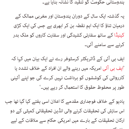
ہندوستانی حکومت کو تنقید کا نشانہ بنایا ہے۔
یہ گذشتہ ایک سال کے دوران ہندوستان اور مغربی ممالک کے
درمیان تناؤ کا ایک اہم نقطہ بن کر ابھری ہے جس کی ایک کڑی
کینیڈا
کے ساتھ سفارتی کشیدگی اور سفارت کاروں کو ملک بدر
کرنے سے سامنے آئی۔
ایف بی آئی کے ڈائریکٹر کرسٹوفر رے نے ایک بیان میں کہا کہ
’
ایف بی آئی
امریکہ میں رہنے والے ان افراد کے خلاف تشدد یا
کارروائی کی کوششوں کو برداشت نہیں کرے گی جو اپنے آئینی
طور پر محفوظ حقوق کا استعمال کر رہے ہیں۔‘
یادیو کے خلاف فوجداری مقدمے کا اعلان اسی ہفتے کیا گیا تھا جب
اس سازش کی تحقیقات کرنے والی انڈین تحقیقاتی کمیٹی کے دو
ارکان تحقیقات کے بارے میں امریکی حکام سے ملاقات کے لیے