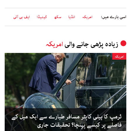
اسی بارے میں:
امریکہ
انڈیا
سکھ
کینیڈا
ایف بی آئی
زیادہ پڑھی جانے والی
امریکہ
امریکہ
ٹرمپ کا ہیلی کاپٹر مسافر طیارے سے ایک میل کے
فاصلے پر کیسے پہنچا؟ تحقیقات جاری