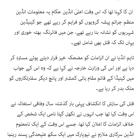
ان کا کہنا تھا کہ اس وقت اعلیٰ انڈین حکام یہ معلومات انڈین
منظم جرائم پیشہ گروہوں کو فراہم کر رہے تھے جو کینیڈین
شہریوں کو نشانہ بنا رہے تھے، جن میں فائرنگ، بھتہ خوری اور
یہاں تک کہ قتل بھی شامل تھے۔
تاہم انڈیا نے ان الزامات کو مضحکہ خیز قرار دیتے ہوئے مسترد کر
دیا ہے اور اس کی وزارت خارجہ نے کہا ہے کہ وہ اس کے جواب
میں کینیڈا کے قائم مقام ہائی کمشنر اور پانچ دیگر سفارتکاروں کو
ملک بدر کر رہا ہے۔
قتل کی سازش کا انکشاف پہلی بار گذشتہ سال وفاقی استغاثہ نے
اس وقت کیا تھا جب انہوں نے نکھل گپتا نامی ایک شخص کے
خلاف الزامات کا اعلان کیا تھا، جسے اس وقت کے ایک نامعلوم
انڈین سرکاری ملازم نے نیویارک میں ایک سکھ علیحدگی پسند رہنما