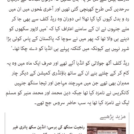
سرحدیں کس طرح کھینچی گئی تھیں اور آخری لمحوں میں ان میں
رد و بدل کیوں کیا گیا تھا؟ اس دوران وہ ریڈ کلف سے بھی جا کر
ملے جنہوں نے ان کے سامنے اعتراف کیا کہ ’میں لاہور سکھوں کو
دینے ہی والا تھا کہ پھر میں نے سوچا کہ پاکستان کے پاس کوئی بڑا
شہر نہیں ہے کیونکہ میں کلکتہ پہلے ہی انڈیا کو دے چکا تھا۔‘
ریڈ کلف آٹھ جولائی کو انڈیا آئے تھے اور صرف ایک ماہ میں وہ یہ
کام کر کے چلتے بنے ان کے ساتھ باؤنڈری کمیشن کے دیگر چار
ممبران بھی تھے جن میں مہرچند مہاجن اور تیجا سنگھ جنہیں
کانگریس نے نامزد کیا تھا جبکہ دین محمد اور محمد منیر کو مسلم
لیگ نے نامزد کیا تھا یہ سب حاضر سروس جج تھے۔
مزید پڑھیے
رنجیت سنگھ کی برسی: انڈین سکھ یاتری غیر