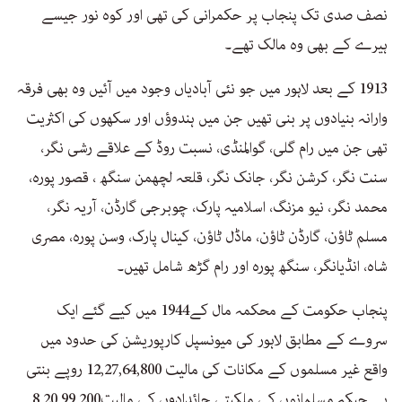
نصف صدی تک پنجاب پر حکمرانی کی تھی اور کوہ نور جیسے
ہیرے کے بھی وہ مالک تھے۔
1913 کے بعد لاہور میں جو نئی آبادیاں وجود میں آئیں وہ بھی فرقہ
وارانہ بنیادوں پر بنی تھیں جن میں ہندوؤں اور سکھوں کی اکثریت
تھی جن میں رام گلی، گوالمنڈی، نسبت روڈ کے علاقے رشی نگر،
سنت نگر، کرشن نگر، جانک نگر، قلعہ لچھمن سنگھ ، قصور پورہ،
محمد نگر، نیو مزنگ، اسلامیہ پارک، چوبرجی گارڈن، آریہ نگر،
مسلم ٹاؤن، گارڈن ٹاؤن، ماڈل ٹاؤن، کینال پارک، وسن پورہ، مصری
شاہ، انڈیانگر، سنگھ پورہ اور رام گڑھ شامل تھیں۔
پنجاب حکومت کے محکمہ مال کے1944 میں کیے گئے ایک
سروے کے مطابق لاہور کی میونسپل کارپوریشن کی حدود میں
واقع غیر مسلموں کے مکانات کی مالیت 12,27,64,800 روپے بنتی
ہے جبکہ مسلمانوں کی ملکیتی جائدادوں کی مالیت8,20,99,200