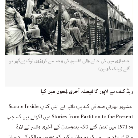
جلدبازی میں کی جانے والی تقسیم کی وجہ سے کروڑوں لوگ بےگھر ہو
گئے (پبلک ڈومین)
ریڈ کلف نے لاہور کا فیصلہ آخری لمحوں میں کیا
مشہور بھارتی صحافی کلدیپ نائیر نے اپنی کتاب Scoop: Inside
Stories from Partition to the Present میں لکھتے ہیں کہ جب
وہ 1971 میں لندن گئے تاکہ ہندوستان کے آخری وائسرائے لارڈ
ماؤنٹ بیٹن سے مل کر یہ جان سکیں کہ دونوں ممالک کے درمیان