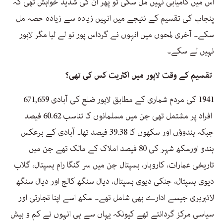
اس میں کامیابی نہیں مل سکی تو پھر ان کی شدید خواہش تھی کہ
پنجاب کی تقسیم کے نتیجے میں انہیں زیادہ سے زیادہ حصہ مل
سکے۔ آخری لمحوں میں انہوں نے گرداس پور تو لے لیا مگر لاہور
نہیں لے سکے۔
تقسیم کے وقت لاہور میں اکثریت کس کی تھی؟
1941 کی مردم شماری کے مطابق لاہور ضلع کی آبادی 671,659
افراد پر مشتمل تھی جن میں مسلمانوں کا تناسب 60.62 فیصد
جبکہ ہندوؤں اور سکھوں کا 39.38 فیصد تھا۔ آبادی کے برعکس
ہندو اورسکھ شہر کی 80 فیصد املاک کے مالک تھے جن میں
تاریخی عمارات، کاروبار، ہسپتال جن میں سر گنگا رام ہسپتال، گلاب
دیوی ہسپتال، جنکی دیوی ہسپتال، دیال سنگھ کالج اور دیال سنگھ
لائبریری جیسے ادارے بھی شامل تھے۔ سکھ اسے اپنا تجارتی اور
سیاسی مرکز گردانتے تھے کیونکہ یہاں سے ہی انہوں نے کم و بیش