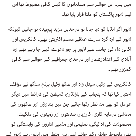
میں ہے۔ اس حوالے سے مسلمانوں کا کیس کافی مضبوط تھا اس
لیے لاہور پاکستان کو ملنا قرار پایا تھا۔
لاہور اگر انڈیا کو دیا جاتا تو سرحدیں مزید پیچیدہ ہو جاتیں کیونکہ
لاہور کے ارد گرد سارے علاقے مسلم اکثریتی تھے۔ کانگریس اور
اکالی دل کی جانب سے لاہور پر جو دعوے کیے جا رہے تھے وہ
آبادی کے اعدادوشمار اور سرحدی جغرافیے کے حوالے سے کافی
کمزور تھے۔
کانگریس کے وکیل سیٹل واد اور سکھ وکیل ہرنام سنگھ نے مؤقف
اختیار کیا تھا کہ پنجاب کے باؤنڈری کمیشن کی شرائط میں دیگر
عوامل کو بھی مد نظر رکھا جائے جن میں ہندوؤں اور سکھوں کی
معاشی سرمایہ کاری، کاروبار، صنعتوں اور زمینوں کی ملکیت،
محصولات کی ادائیگی، تعلیمی اور مذہبی اداروں کی وابستگی کو
بھی ملحوظِ خاطر رکھا جائے اسی پس منظر میں انہوں نے لاہور کے