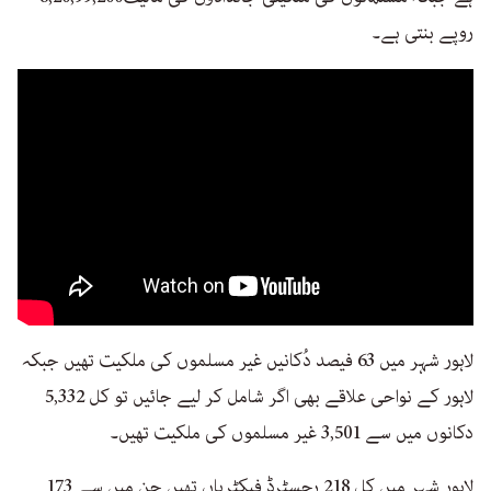
روپے بنتی ہے۔
لاہور شہر میں 63 فیصد دُکانیں غیر مسلموں کی ملکیت تھیں جبکہ
لاہور کے نواحی علاقے بھی اگر شامل کر لیے جائیں تو کل 5,332
دکانوں میں سے 3,501 غیر مسلموں کی ملکیت تھیں۔
لاہور شہر میں کل 218 رجسٹرڈ فیکٹریاں تھیں جن میں سے 173