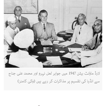
لارڈ ماؤنٹ بیٹن 1947 میں جواہر لعل نہرو اور محمد علی جناح
سے انڈیا کی تقسیم پر مذاکرات کر رہے ہیں (وکی کامنز)