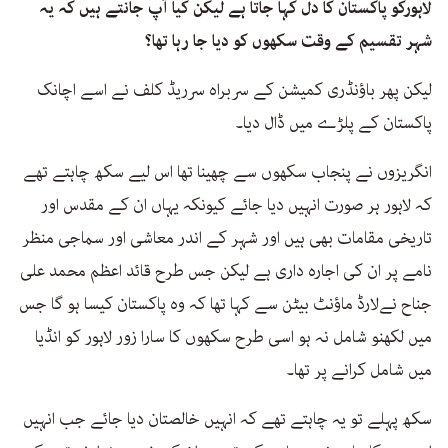
لاہورکو پاکستان کا دل کہا جاتا ہے لیکن کیا آپ جانتے ہیں کہ یہ
شہر تقسیم کے وقت سکھوں کو دیا جا رہا تھا؟
لیکن پھر باؤنڈری کمیشن کے سربراہ سرریڈ کلف نے اسے اچانک
پاکستان کے پلڑے میں ڈال دیا۔
انگریزوں نے پنجاب سکھوں سے چھینا تھا اس لیے سکھ چاہتے تھے
کہ لاہور ہر صورت انہیں دیا جائے کیونکہ یہاں ان کے مقدس اور
تاریخی مقامات بھی ہیں اور شہر کے اندر معاشی اور سماجی منظر
نامے پر ان کی اجارہ داری ہے لیکن جس طرح قائد اعظم محمد علی
جناح نےلارڈ ماؤنٹ بیٹن سے کہا تھا کہ وہ پاکستان کیسا ہو گا جس
میں لکھنو شامل نہ ہو اسی طرح سکھوں کا سارا زور لاہور کو انڈیا
میں شامل کرانے پر تھا۔
سکھ پہلے تو یہ چاہتے تھے کہ انہیں خالصتان دیا جائے جب انہیں