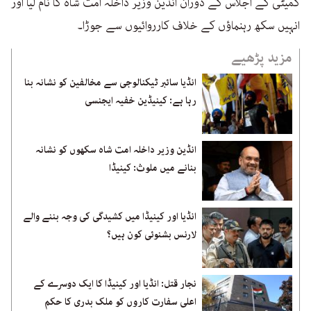
کمیٹی کے اجلاس کے دوران انڈین وزیر داخلہ امت شاہ کا نام لیا اور
انہیں سکھ رہنماؤں کے خلاف کارروائیوں سے جوڑا۔
مزید پڑھیے
انڈیا سائبر ٹیکنالوجی سے مخالفین کو نشانہ بنا
رہا ہے: کینیڈین خفیہ ایجنسی
انڈین وزیر داخلہ امت شاہ سکھوں کو نشانہ
بنانے میں ملوث: کینیڈا
انڈیا اور کینیڈا میں کشیدگی کی وجہ بننے والے
لارنس بشنوئی کون ہیں؟
نجار قتل: انڈیا اور کینیڈا کا ایک دوسرے کے
اعلی سفارت کاروں کو ملک بدری کا حکم