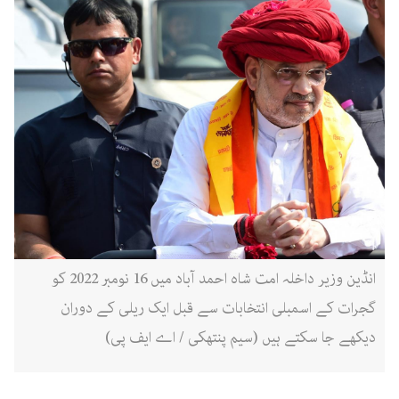
انڈین وزیر داخلہ امت شاہ احمد آباد میں 16 نومبر 2022 کو
گجرات کے اسمبلی انتخابات سے قبل ایک ریلی کے دوران
دیکھے جا سکتے ہیں (سیم پنتھکی / اے ایف پی)