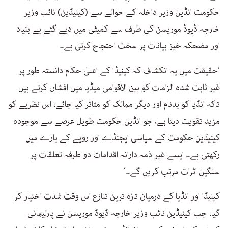
حکومت انڈین وزیر داخلہ کے حوالے سے (کینیڈین) نائب وزیر
خارجہ ڈیوڈ موریسن کی طرف سے کمیٹی میں دیے گئے بے بنیاد
اور مضحکہ خیز بیانات پر سخت احتجاج کرتی ہے۔
’حقیقت میں یہ انکشاف کہ کینیڈا کے اعلیٰ حکام دانستہ طور پر
غیر ثابت شدہ الزامات کو بین الاقوامی میڈیا میں افشاں کرتے ہیں
تاکہ انڈیا کو بدنام اور دیگر ممالک کو متاثر کیا جائے، اس نظریے کو
مزید تقویت دیتا ہے، جو انڈین حکومت طویل عرصے سے موجودہ
کینیڈین حکومت کے سیاسی ایجنڈے اور رویے کے بارے میں
رکھتی ہے۔ ایسے غیر ذمہ دارانہ اقدامات دو طرفہ تعلقات پر
سنگین اثرات مرتب کریں گے۔‘
کینیڈا اور انڈیا کے درمیان تازہ ترین تنازع اس وقت شدت اختیار کر
گیا، جب کینیڈین نائب وزیر خارجہ ڈیوڈ موریسن نے پارلیمانی