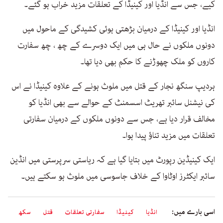
کیے، جس سے انڈیا اور کینیڈا کے تعلقات مزید خراب ہو گئے۔
انڈیا اور کینیڈا کے درمیان بڑھتی ہوئی کشیدگی کے ماحول میں
دونوں ملکوں نے حال ہی میں ایک دوسرے کے چھ ، چھ سفارت
کاروں کو ملک چھوڑنے کا حکم بھی دیا تھا۔
ہردیپ سنگھ نجار کے قتل میں ملوث ہونے کے علاوہ کینیڈا نے اس
کی نیشنل سائبر تھریٹ اسسمنٹ کے حوالے سے بھی انڈیا کو
مخالف قرار دیا ہے، جس سے دونوں ملکوں کے درمیان سفارتی
تعلقات میں مزید تناؤ پیدا ہوا۔
ایک کینیڈین رپورٹ میں بتایا گیا ہے کہ ریاستی سرپرستی میں انڈین
سائبر ایکٹرز اوٹاوا کے خلاف جاسوسی میں ملوث ہو سکتے ہیں۔
اسی بارے میں:
انڈیا
کینیڈا
سفارتی تعلقات
قتل
سکھ