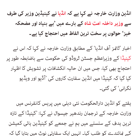
انڈین وزارت خارجہ نے کہا ہے کہ
انڈیا
نے کینیڈین وزیر کی طرف
سے
وزیر داخلہ امت شاہ
کے بارے میں ’بے بنیاد اور مضحکہ
خیز‘ حوالوں پر سخت ترین الفاظ میں احتجاج کیا ہے۔
اخبار ’ٹائمز آف انڈیا‘ کے مطابق وزارت خارجہ نے کہا کہ اس نے
کینیڈا
کے وزیراعظم جسٹن ٹروڈو کی حکومت سے باضابطہ طور پر
احتجاج بھی کیا، جس میں ان حالیہ انکشافات پر تشویش کا اظہار
کیا گیا کہ کینیڈا میں انڈین سفارت کاروں کی ’آڈیو اور ویڈیو
نگرانی‘ کی گئی۔
ہفتے کو انڈین دارالحکومت نئی دہلی میں پریس کانفرنس میں
وزارت خارجہ کے ترجمان رندھیر جیسوال نے کہا: ’کینیڈا کے تازہ
ترین ہدف کے سلسلے میں ہم نے جمعے کو کینیڈین ہائی کمیشن
کے نمائندے کو طلب کیا۔ انہیں ایک سفارتی نوٹ میں بتایا گیا کہ