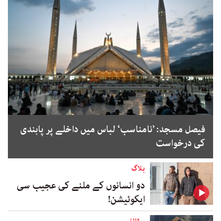
فیصل مسجد: ’نامناسب‘ لباس میں داخلے پر پابندی
کی درخواست
بلاگ
دو انسانوں کے ملنے کی عجیب سی
ایکوئیشن!