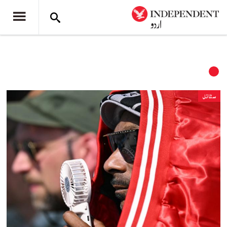
سٹائل