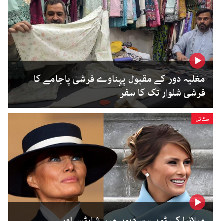
مغلیہ دور کے مقبول پہناوے فرشی پاجامے کا
فرشی شلوار تک کا سفر
سٹائل
میلانیا کی ٹوپی، سردیوں میں شارٹس اور