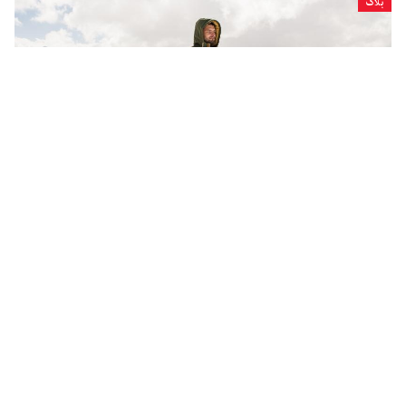
بلاگ
سردی سے بچنے کے سستے طریقے
نقطۂ نظر