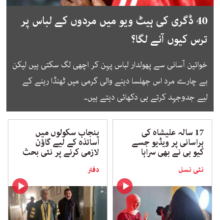
40 ڈگری کی ہیٹ ویو میں مردوں کے لباس پر
ترس کیوں آنے لگا؟
خواتین آسانی سے پھولدار لباس پہن کر اچھی لگ سکتی ہیں لیکن
بے چارے مرد اس جھلسا دینے والی گرمی میں ٹھنڈا رہنے کے
لیے جدوجہد کرتے ہی دکھائی دیتے ہیں۔
17 سالہ علیشاہ کی
پنجاب سکولوں میں
ہراسانی پر ویڈیو جسے
اساتذہ کے لیے گاؤن
کیو بی نے بھی سراہا
لازمی کرنے پر نئی بحث
نئی نسل
دفتر