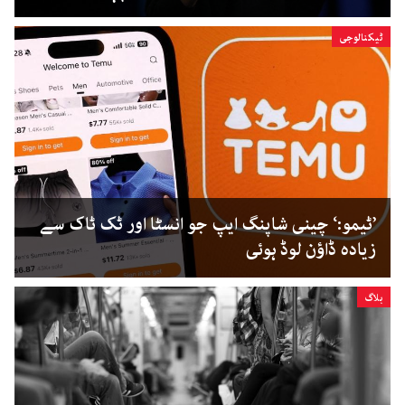
ٹیکنالوجی
’ٹیمو:‘ چینی شاپنگ ایپ جو انسٹا اور ٹک ٹاک سے
زیادہ ڈاؤن لوڈ ہوئی
بلاگ