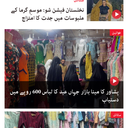
سٹائل
نخلستان فیشن شو: موسمِ گرما کے
ملبوسات میں جدت کا امتزاج
خواتین
پشاور کا مینا بازار جہاں عید کا لباس 600 روپے میں
دستیاب
سٹائل