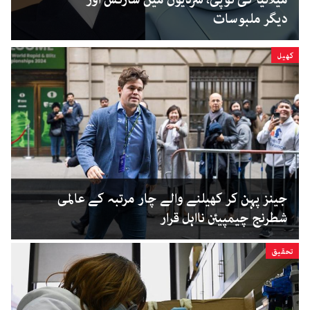
دیگر ملبوسات
کھیل
جینز پہن کر کھیلنے والے چار مرتبہ کے عالمی
شطرنج چیمپیئن نااہل قرار
تحقیق