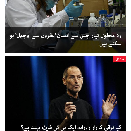
وہ محلول تیار جس سے انسان ’نظروں سے اوجھل‘ ہو
سکتے ہیں
سٹائل
کیا ترقی کا راز روزانہ ایک ہی ٹی شرٹ پہننا ہے؟