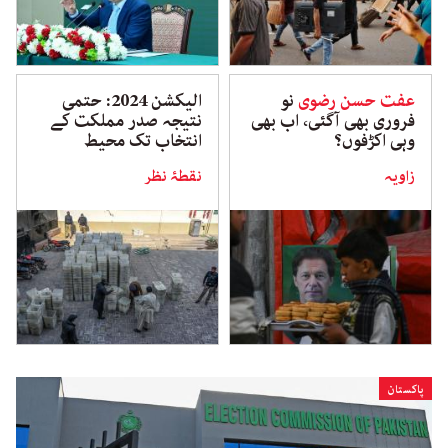
عفت حسن رضوی
نو
الیکشن 2024: حتمی
فروری بھی آگئی، اب بھی
نتیجہ صدر مملکت کے
وہی اکڑفوں؟
انتخاب تک محیط
زاویہ
نقطۂ نظر
پاکستان