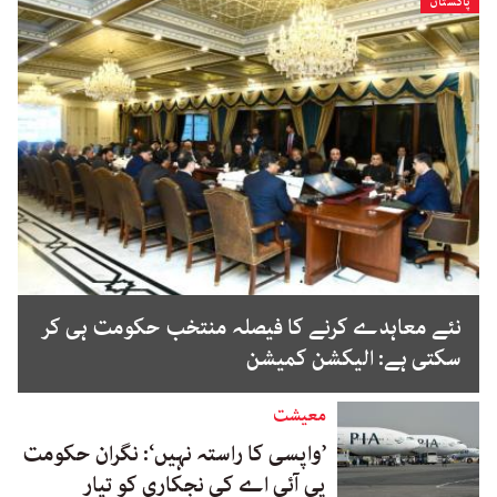
پاکستان
نئے معاہدے کرنے کا فیصلہ منتخب حکومت ہی کر
سکتی ہے: الیکشن کمیشن
معیشت
’واپسی کا راستہ نہیں‘: نگران حکومت
پی آئی اے کی نجکاری کو تیار