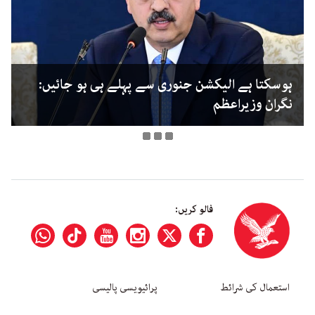
ہوسکتا ہے الیکشن جنوری سے پہلے ہی ہو جائیں:
نگران وزیراعظم
فالو کریں:
استعمال کی شرائط
پرائیویسی پالیسی