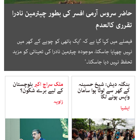
حاضر سروس آرمی افسر کی بطور چیئرمین نادرا
تقرری کالعدم
فیصلے میں کہا گیا ہے کہ ’ایک ہاتھی کو چوہے کے گھر میں
نہیں چھپایا جاسکتا، موجودہ چیئرمین نادرا کی تعیناتی کو مزید
تحفظ نہیں دیا جاسکتا۔‘
بنگلہ دیش: شیخ حسینہ
ملک سراج اکبر
بلوچستان
کے گھر سے لوٹا ہوا سامان
کے لیے برے شگون؟
واپس ہونے لگا
زاویہ
ایشیا