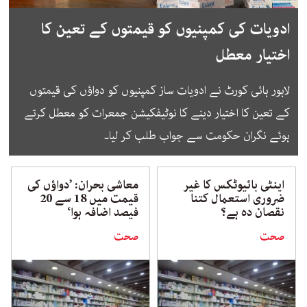
ادویات کی کمپنیوں کو قیمتوں کے تعین کا
اختیار معطل
لاہور ہائی کورٹ نے ادویات ساز کمپنیوں کو دواؤں کی قیمتوں
کے تعین کا اختیار دینے کا نوٹیفکیشن جمعرات کو معطل کرتے
ہوئے نگران حکومت سے جواب طلب کر لیا۔
اینٹی بائیوٹکس کا غیر
معاشی بحران: ’دواؤں کی
ضروری استعمال کتنا
قیمت میں 18 سے 20
نقصان دہ ہے؟
فیصد اضافہ ہوا‘
صحت
صحت