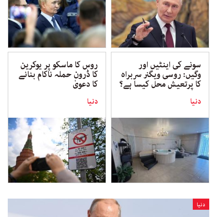
سونے کی اینٹیں اور
روس کا ماسکو پر یوکرین
وگیں: روسی ویگنر سربراہ
کا ڈرون حملہ ناکام بنانے
کا پرتعیش محل کیسا ہے؟
کا دعویٰ
دنیا
دنیا
دنیا