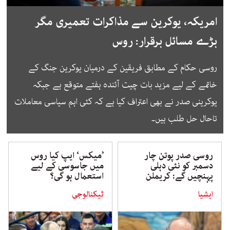
امریکہ، یوکرین سے مذاکرات تعمیری مگر
بڑے مسائل برقرار: روس
روسی حکام کے مطابق فریقین کے درمیان یوکرین جنگ کے
خاتمے کے لیے مزید بات چیت آئندہ ہفتے متوقع ہے جبکہ
یوکرینی صدر نے بھی اعتراف کیا ہے کہ کئی اہم سیاسی معاملات
تاحال حل طلب ہیں۔
روسی صدر پوتن چار
’میکس‘ ایپ کیا روس
دسمبر کو نئی دہلی
میں جاسوسی کے لیے
پہنچیں گے: کریملن
استعمال ہو گی؟
ایشیا
ٹیکنالوجی