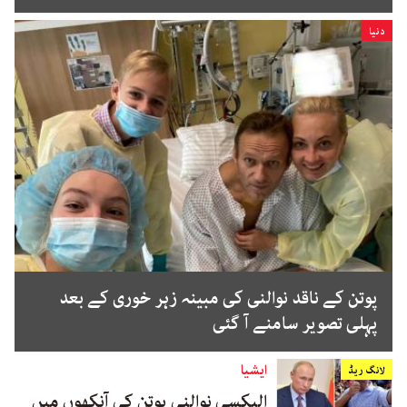
دنیا
پوتن کے ناقد نوالنی کی مبینہ زہر خوری کے بعد
پہلی تصویر سامنے آ گئی
ایشیا
لانگ ریڈ
الیکسی نوالنی پوتن کی آنکھوں میں