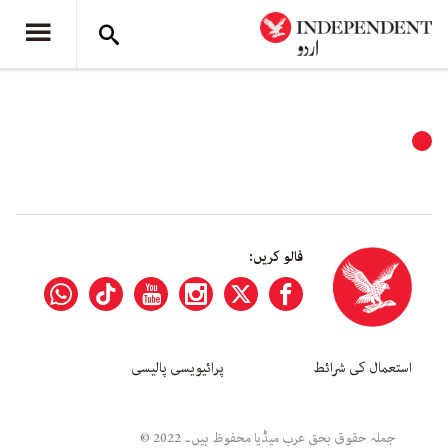
فالو کریں:
استعمال کی شرائط
پرائیویسی پالیسی
جملہ حقوق بحق عرب میڈیا محفوظ ہیں۔ 2022 ©