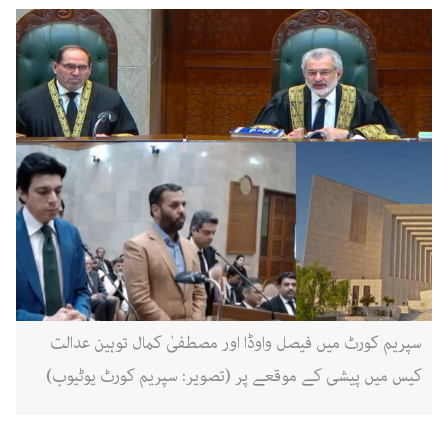
سپریم کورٹ میں فیصل واوڈا اور مصطفیٰ کمال توہین عدالت
کیس میں پیشی کے موقعے پر (تصویر: سپریم کورٹ یوٹیوب)