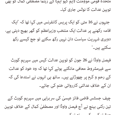
متحدہ قومی موومنٹ (ایم کیو ایم) کے رہنما مصطفیٰ کمال کو بھی
توہین عدالت کا نوٹس جاری کیا۔
جنہوں نے 16 مئی کو ایک پریس کانفرنس میں کہا تھا کہ ’ایک
اقامہ رکھنے پر عدالت ایک منتخب وزیراعظم کو گھر بھیج دیتی ہے،
دوہری شہریت سیاست دان نہیں رکھ سکتے تو جج کیسے رکھ
سکتے ہیں۔‘
فیصل واوڈا نے 26 جون کو توہین عدالت کیس میں سپریم کورٹ
سے غیرمشروط معافی مانگتے ہوئے کہا تھا کہ وہ خود کو عدالت
کے رحم و کرم پر چھوڑتے ہیں۔ ساتھ ہی انہوں نے استدعا کی کہ
ان کے خلاف عدالتی کارروائی ختم کی جائے۔
چیف جسٹس قاضی فائز عیسیٰ کی سربراہی میں سپریم کورٹ کے
تین رکنی بینچ نے آج فیصل واوڈا اور مصطفیٰ کمال کے خلاف توہین