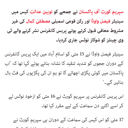
سپریم کورٹ آف پاکستان
نے جمعے کو
توہین عدالت
کیس میں
سینیٹر
فیصل واوڈا
اور رکن قومی اسمبلی
مصطفیٰ کمال
کی غیر
مشروط معافی قبول کرتے ہوئے پریس کانفرنس نشر کرنے والے ٹی
وی چینلز کو شوکاز نوٹس جاری کردیا۔
سینیٹر فیصل واوڈا نے 15 مئی کو اسلام آباد میں ایک پریس کانفرنس
کے دوران ججوں کو شدید تنقید کا نشانہ بناتے ہوئے کہا تھا کہ ’اب
پاکستان میں کوئی پگڑی اچھالے گا تو ہم ان کی پگڑیوں کی فٹ بال
بنائیں گے۔‘
اس پریس کانفرنس پر سپریم کورٹ نے 16 مئی کو ازخود نوٹس لے
کر اسے اگلے دن سماعت کے لیے مقرر کیا تھا۔
17 مئی کو اس کیس کی سماعت کے دوران ہی سپریم کورٹ نے