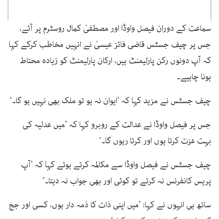
سماعت کے دوران فیصل واوڈا اور مصطفیٰ کمال روسٹرم پر آئے،
جس پر چیف جسٹس قاضی فائز عیسیٰ نے انہیں مخاطب کرکے کہا
کہ آپ دونوں رکن پارلیمنٹ ہیں، ارکان پارلیمنٹ کو زیادہ محتاط
ہونا چاہیے۔
چیف جسٹس نے مزید کہا کہ ’ایوان نہ ہو تو ملک بھی نہیں ہو گا۔‘
جس پر فیصل واوڈا نے عدالت کے روبرو کہا کہ ’میں عدلیہ کی
بہت عزت کرتا ہوں اور کرتا رہوں گا۔‘
چیف جسٹس نے فیصل واوڈا سے مکالمہ کرتے ہوئے کہا کہ ’آپ
پریس کانفرنس نہ کرتے تو کوئی اور بھی جواب نہ دیتا۔‘
ساتھ ہی انہوں نے کہا: ’میں اپنی ذات کا ذمہ دار ہوں، کسی اور جج