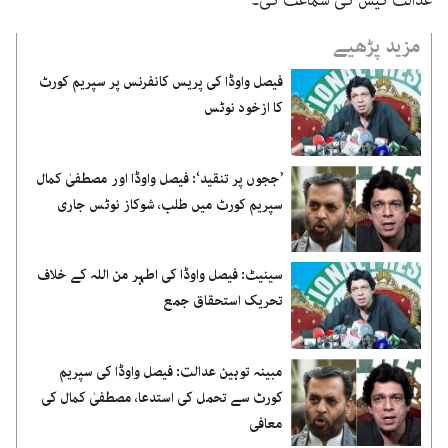
عدالت کیس کی سماعت کی۔
مزید پڑھیے
فیصل واوڈا کی پریس کانفرنس پر سپریم کورٹ
کا ازخود نوٹس
’ججوں پر تنقید‘: فیصل واوڈا اور مصطفیٰ کمال
سپریم کورٹ میں طلب، شوکاز نوٹس جاری
سینیٹ: فیصل واوڈا کی اطہر من اللہ کے خلاف
تحریک استحقاق جمع
مبینہ توہین عدالت: فیصل واوڈا کی سپریم
کورٹ سے تحمل کی استدعا، مصطفیٰ کمال کی
معافی