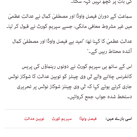
کی بات پر کچھ نہیں کہہ سکتا۔‘
سماعت کے دوران فیصل واوڈا اور مصطفیٰ کمال نے عدالت عظمیٰ
میں غیر مشروط معافی مانگی، جسے سپریم کورٹ نے قبول کر لیا۔
عدالت عظمیٰ کا کہنا تھا: ’امید ہے فیصل واوڈا اور مصطفیٰ کمال
آئندہ محتاط رہیں گے۔‘
اس کے ساتھ ہی سپریم کورٹ نے دونوں رہنماؤں کی پریس
کانفرنس چلانے والے ٹی وی چینلز کو توہین عدالت کا شوکاز نوٹس
جاری کرتے ہوئے کہا کہ ٹی وی چینلز شوکاز نوٹس پر تحریری
دستخط شدہ جواب جمع کروائیں۔
اسی بارے میں:
فیصل واوڈا
سپریم کورٹ
توہین عدالت