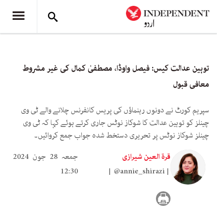
توہین عدالت کیس: فیصل واوڈا، مصطفیٰ کمال کی غیر مشروط
معافی قبول
سپریم کورٹ نے دونوں رہنماؤں کی پریس کانفرنس چلانے والے ٹی وی
چینلز کو توہین عدالت کا شوکاز نوٹس جاری کرتے ہوئے کہا کہ ٹی وی
چینلز شوکاز نوٹس پر تحریری دستخط شدہ جواب جمع کروائیں۔
قرۃ العین شیرازی
جمعہ 28 جون 2024
12:30
@annie_shirazi