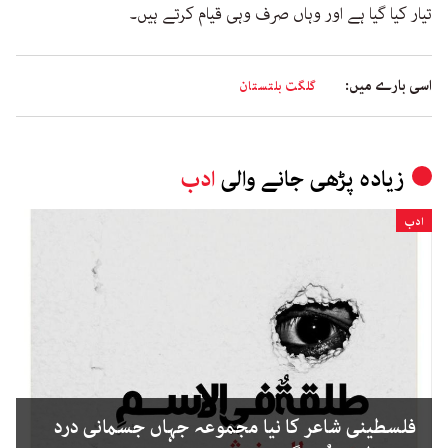
تیار کیا گیا ہے اور وہاں صرف وہی قیام کرتے ہیں۔
اسی بارے میں:
گلگت بلتستان
زیادہ پڑھی جانے والی
ادب
ادب
فلسطینی شاعر کا نیا مجموعہ جہاں جسمانی درد