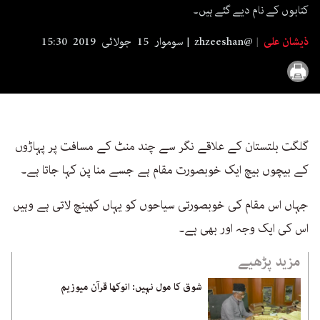
seconds
کتابوں کے نام دیے گئے ہیں۔
ذیشان علی
zhzeeshan@
سوموار 15 جولائی 2019 15:30
گلگت بلتستان کے علاقے نگر سے چند منٹ کے مسافت پر پہاڑوں
کے بیچوں بیچ ایک خوبصورت مقام ہے جسے منا پن کہا جاتا ہے۔
جہاں اس مقام کی خوبصورتی سیاحوں کو یہاں کھینچ لاتی ہے وہیں
اس کی ایک وجہ اور بھی ہے۔
مزید پڑھیے
شوق کا مول نہیں: انوکھا قرآن میوزیم