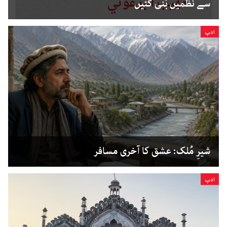
سے نظمیں بُنی گئیں
ادب
شیرِ مُلک: عشق کا آخری مسافر
ادب