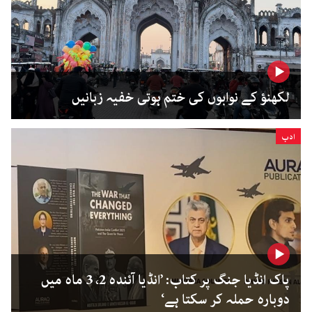
لکھنؤ کے نوابوں کی ختم ہوتی خفیہ زبانیں
ادب
پاک انڈیا جنگ پر کتاب: ’انڈیا آئندہ 2، 3 ماہ میں
دوبارہ حملہ کر سکتا ہے‘