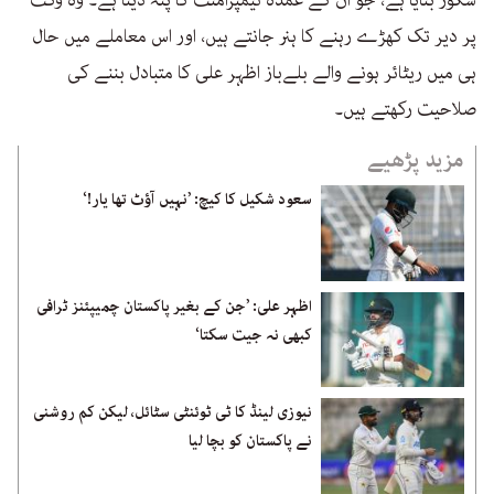
پر دیر تک کھڑے رہنے کا ہنر جانتے ہیں، اور اس معاملے میں حال
ہی میں ریٹائر ہونے والے بلےباز اظہر علی کا متبادل بننے کی
صلاحیت رکھتے ہیں۔
مزید پڑھیے
سعود شکیل کا کیچ: ’نہیں آؤٹ تھا یار!‘
اظہر علی: ’جن کے بغیر پاکستان چمیپئنز ٹرافی
کبھی نہ جیت سکتا‘
نیوزی لینڈ کا ٹی ٹوئنٹی سٹائل، لیکن کم روشنی
نے پاکستان کو بچا لیا