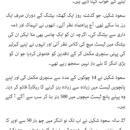
لینے کے خواب گہنا دیے ہیں۔
سعود شکیل، جو گذشتہ روز ایک گھنٹہ بیٹنگ کے دوران صرف ایک
رن بنا سکے تھے، آج پراعتماد نظر آئے۔ انھوں نے انہماک اور ذمہ
داری سے بیٹنگ کی۔ اگرچہ ان کو ایک چانس بھی ملا لیکن ان کی
بیٹنگ میں ٹیسٹ میچ کی کلاس نظر آئی اور انہوں نے اپنے کیرئیر
کی پہلی سنچری مکمل کر کے ناقدین کو خاموش کردیا جو ان کو
بڑی اننگز کا بلے باز نہیں سمجھ رہے تھے۔
سعود شکیل نے 14 چوکوں کے مدد سے سنچری مکمل کی اور اپنے
پانچویں ٹیسٹ میں زیادہ سے زیادہ رنز کرنے کا ریکارڈ قائم کر دیا۔
وہ پہلے پانچ ٹیسٹ میچوں میں 500 رنز بنا کر سب سے آگے آ گئے
ہیں۔
27 سالہ سعود شکیل نے اب تک نو اننگز میں چھ بار 50 سے اوپر کا
سکور بنایا ہے، جو ان کے عمدہ ٹیمپرامنٹ کا پتہ دیتا ہے۔ وہ وکٹ