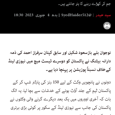
seconds
جم کر کھڑے رہنے کا ہنر جانتے ہیں۔
سید حیدر
SyedHaider512@
بدھ 4 جنوری 2023 18:30
نوجوان بلے بازسعود شکیل اور سابق کپتان سرفراز احمد کی ذمہ
دارانہ بیٹنگ نے پاکستان کو دوسرے ٹیسٹ میچ میں نیوزی لینڈ
کےخلاف نسبتاً پوزیشن پر پہنچا دیا ہے۔
دونوں نے پانچویں وکٹ کے لیے 150 رنز کی پارٹنر شپ کر کے
پاکستان ٹیم کے جلد آؤٹ ہونے کے خدشات سے بچا لیا، یہ الگ
بات کہ آخری اووروں میں یک بعد دیگرے گرنے والی وکٹوں نے
پاکستان کی جانب سے نیوزی لینڈ کے سکور پر کوئی بڑی برتری