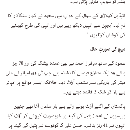
بنتے تو سویپ مارنی پڑتی ہے۔‘
آئیڈیل کھلاڑی کے سوال کے جواب میں سعود نے کمار سنگاکارا کا
نام لیا۔ ’بچپن سے انہیں دیکھ رہے ہیں اور انہی کی طرح کھیلنے
کی کوشش کرتا ہوں۔‘
میچ کی صورتِ حال
سعود کے ساتھ سرفراز احمد نے بھی عمدہ بیٹنگ کی اور 78 رنز
بنائے وہ ایک متنازع فیصلے کا نشانہ بنے جب ٹی وی امپائر نے ملی
میٹر کی باریکی سے سٹمپ آؤٹ دیا۔ حالانکہ ایسے مواقع پر امپائر
بلے باز کو شک کا فائدہ دیتے ہیں۔
پاکستان کے اگلے آؤٹ ہونے والے بلے باز سلمان آغا تھے جنھیں
بریسویل نے اعجاز پٹیل کی گیند پر خوبصورت کیچ لے کر آؤٹ کیا۔
انہوں نے 41 رنز بنائے۔ حسن علی کا کونوے نے پٹیل کی گیند پر