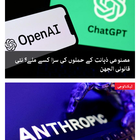
مصنوعی ذہانت کے حملوں کی سزا کسے ملے؟ نئی
قانونی الجھن
ٹیکنالوجی