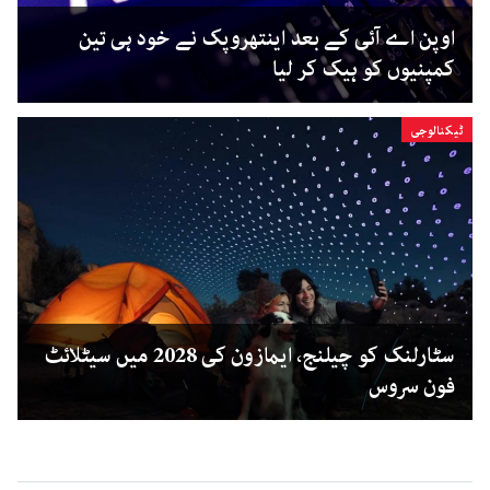
اوپن اے آئی کے بعد اینتھروپک نے خود ہی تین
کمپنیوں کو ہیک کر لیا
ٹیکنالوجی
سٹارلنک کو چیلنج، ایمازون کی 2028 میں سیٹلائٹ
فون سروس