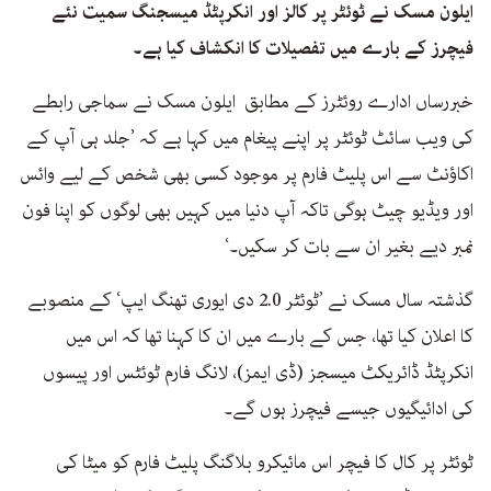
ایلون مسک نے ٹوئٹر پر کالز اور انکرپٹڈ میسجنگ سمیت نئے
فیچرز کے بارے میں تفصیلات کا انکشاف کیا ہے۔
خبررساں ادارے روئٹرز کے مطابق ایلون مسک نے سماجی رابطے
کی ویب سائٹ ٹوئٹر پر اپنے پیغام میں کہا ہے کہ ’جلد ہی آپ کے
اکاؤنٹ سے اس پلیٹ فارم پر موجود کسی بھی شخص کے لیے وائس
اور ویڈیو چیٹ ہوگی تاکہ آپ دنیا میں کہیں بھی لوگوں کو اپنا فون
نمبر دیے بغیر ان سے بات کر سکیں۔‘
گذشتہ سال مسک نے ’ٹوئٹر 2.0 دی ایوری تھنگ ایپ‘ کے منصوبے
کا اعلان کیا تھا، جس کے بارے میں ان کا کہنا تھا کہ اس میں
انکرپٹڈ ڈائریکٹ میسجز (ڈی ایمز)، لانگ فارم ٹوئٹس اور پیسوں
کی ادائیگیوں جیسے فیچرز ہوں گے۔
ٹوئٹر پر کال کا فیچر اس مائیکرو بلاگنگ پلیٹ فارم کو میٹا کی