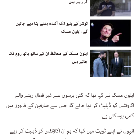
کر رہے ہیں
ٹوئٹر کے بلیو ٹک آئندہ ہفتے ہٹا دیے جائیں
گے: ایلون مسک
ایلون مسک کے محافظ ان کے ساتھ باتھ روم تک
جاتے ہیں
ایلون مسک نے کہا تھا کہ کئی برسوں سے غیر فعال رہنے والے
اکاونٹس کو ڈیلیٹ کر دیا جائے گا، جس سے صارفین کے فالورز میں
کمی ہوسکتی ہے۔
انہوں نے اپنے ٹویٹ میں کہا کہ ہم ان اکاؤنٹس کو ڈیلیٹ کر رہے