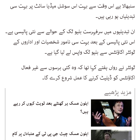
سنبھالا ہے اس وقت سے بہت اس سوشل میڈیا سائٹ پر بہت سی
تبدیلیاں ہو رہی ہیں۔
ان تبدیلیوں میں سرفہرست بلیو ٹک کے حوالے سے نئی پالیسی ہے۔
اس نئی پالیسی کے بعد بہت سی نامور شخصیات اور اداروں کے
ٹوئٹر اکاؤنٹس سے بلیو ٹک واپس لے لیا گیا ہے۔
ٹوئٹر نے رواں ہفتے کہا تھا کہ وہ کئی برسوں سے غیر فعال
اکاؤنٹس کو ڈیلیٹ کرنے کا عمل شروع کرے گا۔
مزید پڑھیے
ایلون مسک ہر گھنٹے بعد ٹویٹ کیوں کر رہے
ہیں؟
ایلون مسک چیٹ جی پی ٹی کے متبادل پر کام