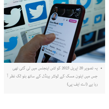
یہ تصویر 20 اپریل 2023 کو لاس اینجلس میں لی گئی تھی
جس میں ایلون مسک کے ٹوئٹر ہینڈل کے ساتھ بلو ٹک نظر آ
رہا ہے (اے ایف پی)