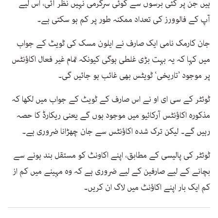
ہیں جن پر کئی برسوں سے کوئی سرگرمی نہیں نظر آئی، اس لیے
آپ کے فالوورز کی تعداد ممکنہ طور پر کم ہو سکتی ہے۔
جان کارمک نامی ایک صارف نے ایلون مسک کی ٹویٹ کے جواب
میں کہا کہ یہ بہت بڑی غلطی ہوگی کیونکہ تمام غیر فعال اکاؤنٹس
پر موجود ’تاریخی‘ ٹویٹس بھی غائب ہو جائیں گی۔
ٹوئٹر کے سی ای او نے اس صارف کے ٹویٹ کے جواب میں لکھا کہ
مذکورہ اکاؤنٹس آرکائیو میں موجود ہوں گے یعنی ریکارڈ کا حصہ
رہیں گے۔ لیکن ترک شدہ اکاؤنٹس سے جان چھڑانا ضروری ہے۔
ٹوئٹر کی پالیسی کے مطابق، اپنے اکاونٹ کو مستقل بند ہونے سے
بچانے کے لیے صارفین کے لیے ضروری ہے کہ وہ مہینے میں کم از
کم ایک بار اپنے اکاؤنٹ میں لاگ ان کریں۔