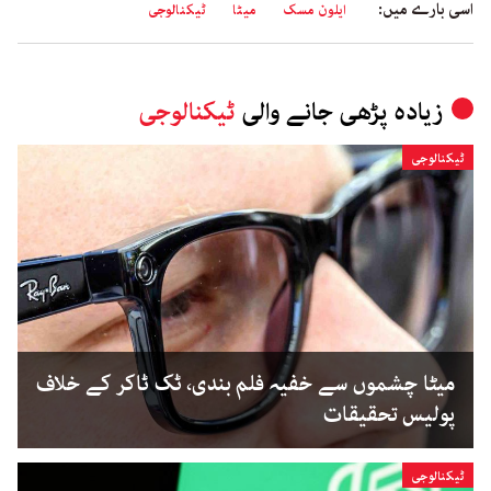
اسی بارے میں:
ایلون مسک
میٹا
ٹیکنالوجی
زیادہ پڑھی جانے والی
ٹیکنالوجی
ٹیکنالوجی
میٹا چشموں سے خفیہ فلم بندی، ٹک ٹاکر کے خلاف
پولیس تحقیقات
ٹیکنالوجی