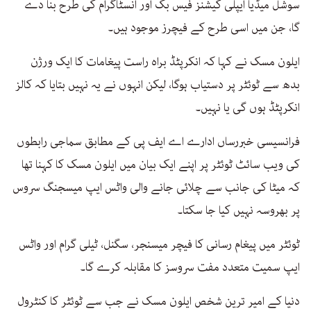
سوشل میڈیا ایپلی کیشنز فیس بک اور انسٹاگرام کی طرح بنا دے
گا، جن میں اسی طرح کے فیچرز موجود ہیں۔
ایلون مسک نے کہا کہ انکرپٹڈ براہ راست پیغامات کا ایک ورژن
بدھ سے ٹوئٹر پر دستیاب ہوگا، لیکن انہوں نے یہ نہیں بتایا کہ کالز
انکرپٹڈ ہوں گی یا نہیں۔
فرانسیسی خبررساں ادارے اے ایف پی کے مطابق سماجی رابطوں
کی ویب سائٹ ٹوئٹر پر اپنے ایک بیان میں ایلون مسک کا کہنا تھا
کہ میٹا کی جانب سے چلائی جانے والی واٹس ایپ میسجنگ سروس
پر بھروسہ نہیں کیا جا سکتا۔
ٹوئٹر میں پیغام رسانی کا فیچر میسنجر، سگنل، ٹیلی گرام اور واٹس
ایپ سمیت متعدد مفت سروسز کا مقابلہ کرے گا۔
دنیا کے امیر ترین شخص ایلون مسک نے جب سے ٹوئٹر کا کنٹرول