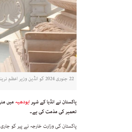
22 جنوری 2024 کو انڈین وزیر اعظم نریندر مودی ایودھیا میں رام مندر کی سیڑھیوں پر افتتاح کے لیے جاتے ہوئے (پی آئی بی / اے ایف پی)
پاکستان نے انڈیا کے شہر
ایودھیہ
میں منہ
تعمیر کی مذمت کی ہے۔
پاکستان کی وزارت خارجہ نے پیر کو جاری 