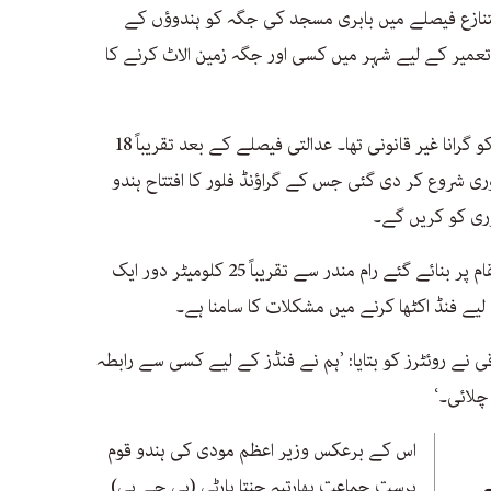
کورٹ نے 2019 میں ایک متنازع فیصلے میں بابری مسجد کی جگہ کو ہندوؤں کے
عمیر کے لیے شہر میں کسی اور جگہ زمین الاٹ کرنے کا
عدالت نے یہ بھی کہا تھا کہ بابری مسجد کو گرانا غیر قانونی تھا۔ عدالتی فیصلے کے بعد تقریباً 18
ی شروع کر دی گئی جس کے گراؤنڈ فلور کا افتتاح ہندو
ادھر مسلم گروپس کو بابری مسجد کے مقام پر بنائے گئے رام مندر سے تقریباً 25 کلومیٹر دور ایک
یے فنڈ اکٹھا کرنے میں مشکلات کا سامنا ہے۔
نے روئٹرز کو بتایا: ’ہم نے فنڈز کے لیے کسی سے رابطہ
چلائی۔‘
اس کے برعکس وزیر اعظم مودی کی ہندو قوم
پرست جماعت بھارتیہ جنتا پارٹی (بی جے پی)
ے