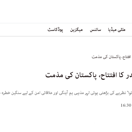
ملٹی میڈیا
سائنس
میگزین
پوڈکاسٹ
افتتاح، پاکستان کی مذمت
ر کا افتتاح، پاکستان کی مذمت
وتوا‘ نظریے کی بڑھتی ہوئی لہر مذہبی ہم آہنگی اور علاقائی امن کے لیے سنگین خطرہ 