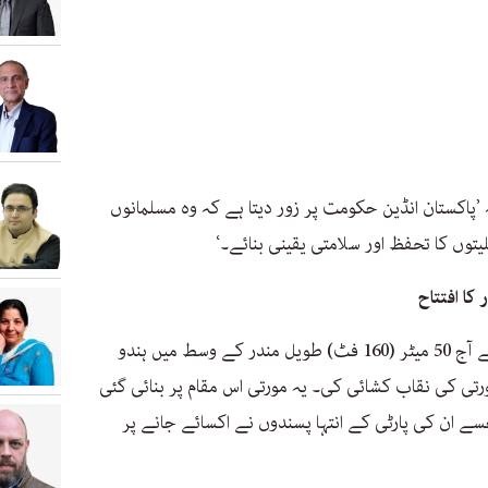
 ’پاکستان انڈین حکومت پر زور دیتا ہے کہ وہ مسلمانوں
وں کا تحفظ اور سلامتی یقینی بنائے۔‘
کا افتتاح
سنہرے رنگ کے روایتی لباس میں مودی نے آج 50 میٹر (160 فٹ) طویل مندر کے وسط میں ہندو
ورتی کی نقاب کشائی کی۔ یہ مورتی اس مقام پر بنائی گئی
 ان کی پارٹی کے انتہا پسندوں نے اکسائے جانے پر