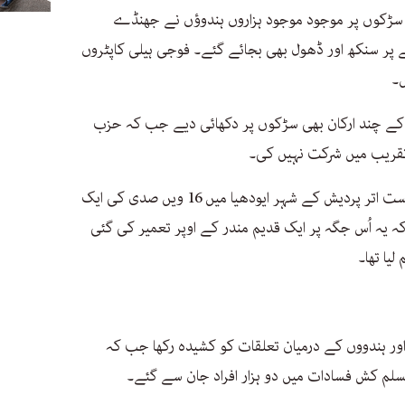
 سڑکوں پر موجود موجود ہزاروں ہندوؤں نے جھنڈے
 پر سنکھ اور ڈھول بھی بجائے گئے۔ فوجی ہیلی کاپٹروں
ں۔
 کے چند ارکان بھی سڑکوں پر دکھائی دیے جب کہ حزب
تقریب میں شرکت نہیں کی۔
ہندو انتہا پسندوں نے 1992 میں شمالی ریاست اتر پردیش کے شہر ایودھیا میں 16 ویں صدی کی ایک
ہ یہ اُس جگہ پر ایک قدیم مندر کے اوپر تعمیر کی گئی
لیا تھا۔
اور ہندووں کے درمیان تعلقات کو کشیدہ رکھا جب کہ
لم کش فسادات میں دو ہزار افراد جان سے گئے۔