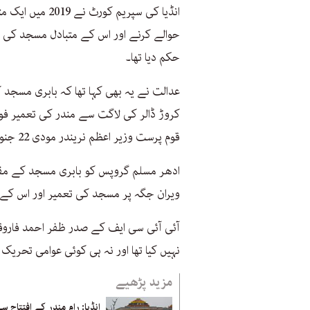
انڈیا کی سپریم 
حوالے کرنے اور اس کے متبادل مسجد کی ت
حکم دیا تھا۔
کروڑ ڈالر کی لاگت سے مندر کی تعمیر فور
قوم پرست وزیر اعظم نریندر مودی 22 جنوری کو کریں گے۔
ویران جگہ پر مسجد کی تعمیر اور اس کے ل
آئی آئی سی ایف کے صدر ظفر احمد فاروقی 
نہیں کیا تھا اور نہ ہی کوئی عوامی تحریک 
مزید پڑھیے
انڈیا: رام مندر کے افتتاح س