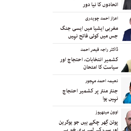
اتحادوں کا نیا دور
اعزاز احمد چوہدری
مغربی ایشیا میں ایسی جنگ
جس میں کوئی فاتح نہیں
ڈاکٹر راجہ قیصر احمد
کشمیر انتخابات، احتجاج اور
سیاست کا امتحان
نعیمہ احمد مہجور
جنتر منتر پر کشمیر احتجاج
نہیں ہوا
اوون میتھیوز
پوتن گِھر چکے ہیں جو یوکرین
اور سب کے لیے بری خبر ہے