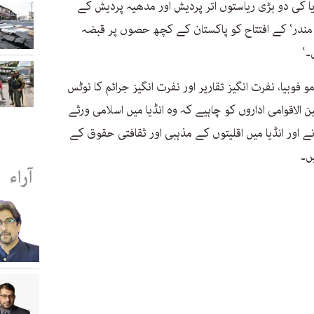
ا کی دو بڑی ریاستوں اتر پردیش اور مدھیہ پردیش کے
ام مندر‘ کے افتتاح کو پاکستان کے کچھ حصوں پر قبضہ
۔‘
و فوبیا، نفرت انگیز تقاریر اور نفرت انگیز جرائم کا نوٹس
ین الاقوامی اداروں کو چاہیے کہ وہ انڈیا میں اسلامی ورثے
ے اور انڈیا میں اقلیتوں کے مذہبی اور ثقافتی حقوق کے
یں۔
آراء