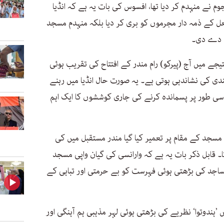
پسندوں کے ہجوم نے منہدم کر دیا تھا، افسوس کی بات یہ ہے کہ انڈیا
عل کے ذمہ دار مجرموں کو بری کر دیا بلکہ منہدم مسجد
ت دے دی۔
 نتیجے میں آج (پیرکو) رام مندر کے افتتاح کی تقریب ہوئی
دی کی نشاندہی ہوتی ہے۔ یہ صورت حال انڈیا میں رہنے
سی طور پر پسماندہ کرنے کی جاری کوششوں کا ایک اہم
مسجد کے مقام پر تعمیر کیا گیا مندر مستقبل میں کی
قابل ذکر بات یہ ہے کہ وارانسی کی گیان واپی مسجد
ساجد کی بڑھتی ہوئی فہرست کو بے حرمتی اور تباہی کے
ں ’ہندوتوا‘ نظریے کی بڑھتی ہوئی لہر مذہبی ہم آہنگی اور