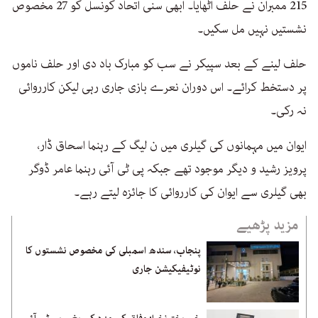
215 ممبران نے حلف اٹھایا۔ ابھی سنی اتحاد کونسل کو 27 مخصوص
نشستیں نہیں مل سکیں۔
حلف لینے کے بعد سپیکر نے سب کو مبارک باد دی اور حلف ناموں
پر دستخط کرائے۔ اس دوران نعرے بازی جاری رہی لیکن کارروائی
نہ رکی۔
ایوان میں مہمانوں کی گیلری میں ن لیگ کے رہنما اسحاق ڈار،
پرویز رشید و دیگر موجود تھے جبکہ پی ٹی آئی رہنما عامر ڈوگر
بھی گیلری سے ایوان کی کارروائی کا جائزہ لیتے رہے۔
مزید پڑھیے
پنجاب، سندھ اسمبلی کی مخصوص نشستوں کا
نوٹیفیکیشن جاری