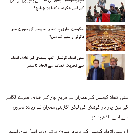
خیبرپختونخوا: وفاق کی مدد کے بغیر پی ٹی آئی
کے لیے حکومت کتنا بڑا چیلنج؟
حکومت سازی پر اتفاق نہ ہونے کی صورت میں
قانونی راستے کیا ہیں؟
سنی اتحاد کونسل: انتہا پسندی کے خلاف اتحاد
سے تحریک انصاف سے اتحاد کا سفر
سنی اتحاد کونسل کے ممبران نے مریم نواز کے خلاف نعرے لگانے
کی تین چار بار کوشش کی لیکن اکثریتی ممبران نے زیادہ نعروں
سے اسے ناکام بنا دیا۔
آج سنی اتحاد کونسل کے نامزد امیدوار برائے وزیر اعلیٰ میاں اسلم