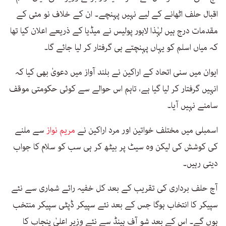
اقبال حلف اٹھانے کے لیے نہیں پہنچے۔ ان کے خلاف نو مئی کے
مقدمات درج ہیں لہٰذا لاہور پولیس نے میڈیا کے ذریعے اعلان کیا تھا
کہ میاں اسلم کو یہاں پہنچتے ہی گرفتار کر لیا جائے گا۔
ایوان میں سنی اتحاد کے اراکین نے بلند آواز میں دعویٰ بھی کیا کہ
انہیں گرفتار کر لیا گیا ہے، تاہم اس حوالے سے کوئی حکومتی موقف
سامنے نہیں آیا۔
اسمبلی میں مختلف خواتین اور مرد اراکین نے
مریم نواز
سے ملنے
کی کوشش کی لیکن وہ سیٹ پر بیٹھ کر ہی سب کو سلام کا جواب
دیتی رہیں۔
آج حلف برداری کی تقریب کے بعد کل خفیہ رائے شماری سے نئے
سپیکر کا انتخاب ہوگا جس کے بعد نئے سپیکر ڈپٹی سپیکر منتخب
ہوں گے۔ اس کے بعد شو آف ہینڈ سے نئے وزیر اعلیٰ پنجاب کا