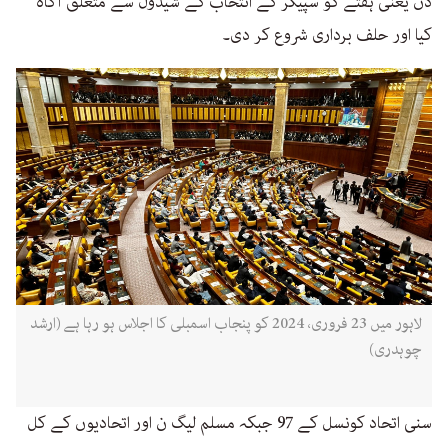
دن یعنی ہفتے کو سپیکر کے انتخاب کے شیڈول سے متعلق آگاہ
کیا اور حلف برداری شروع کر دی۔
لاہور میں 23 فروری، 2024 کو پنجاب اسمبلی کا اجلاس ہو رہا ہے (ارشد
چوہدری)
سنی اتحاد کونسل کے 97 جبکہ مسلم لیگ ن اور اتحادیوں کے کل