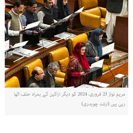
مریم نواز 23 فروری، 2024 کو دیگر اراکین کے ہمراہ حلف اٹھا
رہی ہیں (ارشد چوہدری)