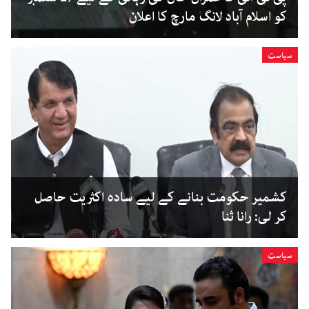
کو اسلام آباد لانگ مارچ کا اعلان
سیاست
کشمیر حکومت بنانے کے لیے سادہ اکثریت حاصل
کر لی: رانا ثنا
سیاست