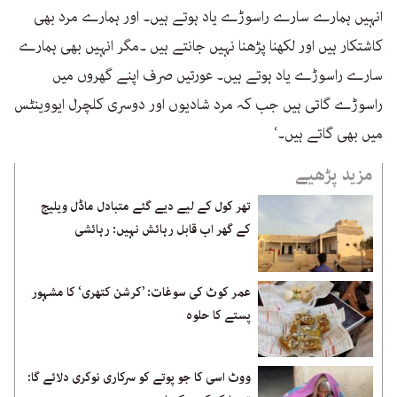
انہیں ہمارے سارے راسوڑے یاد ہوتے ہیں۔ اور ہمارے مرد بھی
کاشتکار ہیں اور لکھنا پڑھنا نہیں جانتے ہیں ۔مگر انہیں بھی ہمارے
سارے راسوڑے یاد ہوتے ہیں۔ عورتیں صرف اپنے گھروں میں
راسوڑے گاتی ہیں جب کہ مرد شادیوں اور دوسری کلچرل ایووینٹس
میں بھی گاتے ہیں۔‘
مزید پڑھیے
تھر کول کے لیے دیے گئے متبادل ماڈل ویلیج
کے گھر اب قابل رہائش نہیں: رہائشی
عمر کوٹ کی سوغات: ’کرشن کتھری‘ کا مشہور
پستے کا حلوہ
ووٹ اسی کا جو پوتے کو سرکاری نوکری دلائے گا: