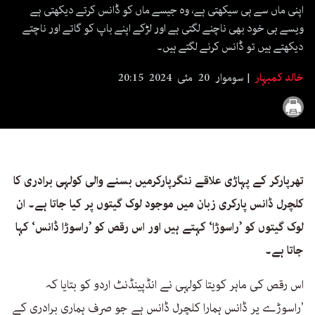
seconds
اپنی ماں سے ہی سیکھتی ہے، وہ جیسے ماں کو ڈانس کرتے دیکھتی ہے
ویسے ہی خود بھی ناچنے لگتی ہے اور لڑکے اپنے باپ کو گاتے اور ناچتے
دیکھتے ہیں تو ڈانس کرنے لگتے ہیں۔
خالد کمبہار
سوموار 20 مئی 2024 20:15
تھرپارکر کے پہاڑی علاقے ننگرپارکرمیں بسنے والی کولہی برادری کا
کلچرل ڈانس پارکری زبان میں موجود لوک گیتوں پر کیا جاتا ہے۔ ان
لوک گیتوں کو ’راسوڑا‘ کہتے ہیں اور اس رقص کو ’راسوڑا ڈانس‘ کہا
جاتا ہے۔
اس رقص کی ماہر کویتا کولہی نے انڈپینڈنٹ اردو کو بتایا کہ
’راسوڑے پر ڈانس ہمارا کلچرل ڈانس ہے جو صرف ہماری برادری کے