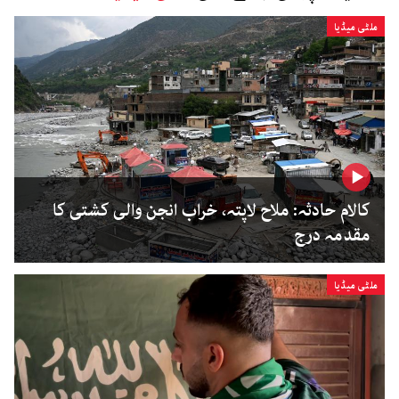
ملٹی میڈیا
کالام حادثہ: ملاح لاپتہ، خراب انجن والی کشتی کا
مقدمہ درج
ملٹی میڈیا