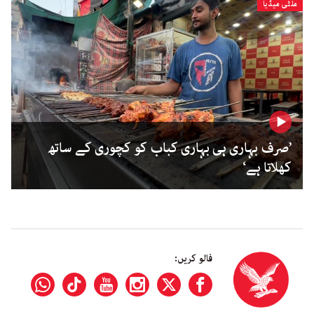
ملٹی میڈیا
’صرف بہاری ہی بہاری کباب کو کچوری کے ساتھ
کھلاتا ہے‘
فالو کریں: