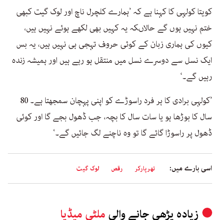
کویتا کولہی کا کہنا ہے کہ ’ہمارے کلچرل ناچ اور لوک گیت کبھی
ختم نہیں ہوں گے حالاںکہ یہ کہیں بھی لکھے ہوئے نہیں ہیں،
کیوں کی ہماری زبان کے کوئی حروف تہجی ہی نہیں ہیں، یہ بس
ایک نسل سے دوسرے نسل میں منتقل ہو رہے ہیں اور ہمیشہ زندہ
رہیں گے۔‘
’کولہی برادی کا ہر فرد راسوڑے کو اپنی پہچان سمجھتا ہے۔ 80
سال کا بوڑھا ہو یا سات سال کا بچہ، جب ڈھول بجے گا اور کوئی
ڈھول پر راسوڑا گائے گا تو وہ ناچنے لگ جائیں گے۔‘
اسی بارے میں:
تھرپارکر
رقص
لوک گیت
زیادہ پڑھی جانے والی
ملٹی میڈیا