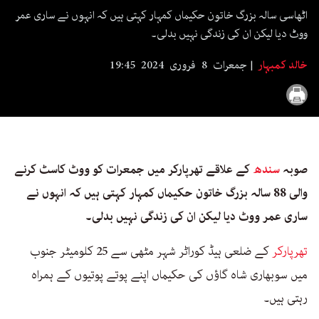
seconds
اٹھاسی سالہ بزرگ خاتون حکیماں کمہار کہتی ہیں کہ انہوں نے ساری عمر
ووٹ دیا لیکن ان کی زندگی نہیں بدلی۔
خالد کمبہار
جمعرات 8 فروری 2024 19:45
صوبہ
سندھ
کے علاقے تھرپارکر میں جمعرات کو ووٹ کاسٹ کرنے
والی 88 سالہ بزرگ خاتون حکیماں کمہار کہتی ہیں کہ انہوں نے
ساری عمر ووٹ دیا لیکن ان کی زندگی نہیں بدلی۔
تھرپارکر
کے ضلعی ہیڈ کوراٹر شہر مٹھی سے 25 کلومیٹر جنوب
میں سوبھاری شاہ گاؤں کی حکیماں اپنے پوتے پوتیوں کے ہمراہ
رہتی ہیں۔