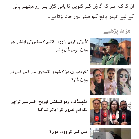
ان کا گلہ ہے کہ گاؤں کے کنویں کا پانی کڑوا ہے اور میٹھے پانی
کے لیے انہیں پانچ کلو میٹر دور جانا پڑتا ہے۔
مزید پڑھیے
’ڈیوٹی کریں یا ووٹ ڈالیں‘: سکیورٹی اہلکار جو
ووٹ نہیں ڈال پاتے
’خوبصورت دن‘: شوبز انڈسٹری سے کس کس نے
ووٹ ڈالا؟
انڈپینڈنٹ اردو الیکشن کوریج: خیبر سے کراچی
تک اہم خبروں کو اجاگر کیا گیا
میں کس کو ووٹ دوں؟