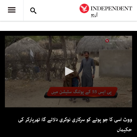
0
seconds
ووٹ اسی کا جو پوتے کو سرکاری نوکری دلائے گا: تھرپارکر کی
of
1
حکیماں
minute,
7