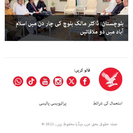
بلوچستان: ڈاکٹر مالک بلوچ کی چار دن میں اسلام
آباد میں دو ملاقاتیں
فالو کریں:
استعمال کی شرائط
پرائیویسی پالیسی
جملہ حقوق بحق عرب میڈیا محفوظ ہیں۔ 2022 ©