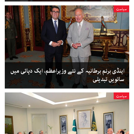
سیاست
اینڈی برنم برطانیہ کے نئے وزیراعظم، ایک دہائی میں
ساتویں تبدیلی
سیاست