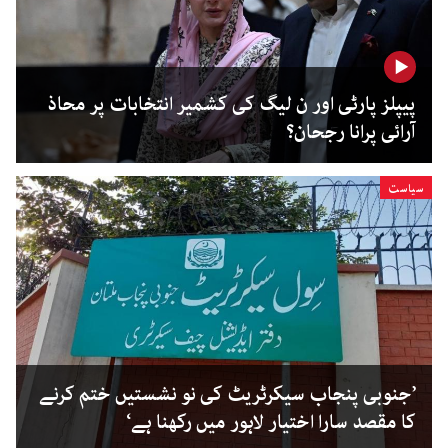
پیپلز پارٹی اور ن لیگ کی کشمیر انتخابات پر محاذ
آرائی پرانا رجحان؟
سیاست
’جنوبی پنجاب سیکرٹریٹ کی نو نشستیں ختم کرنے
کا مقصد سارا اختیار لاہور میں رکھنا ہے‘