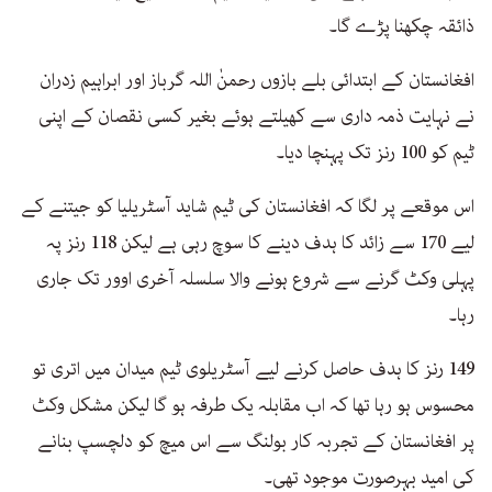
ذائقہ چکھنا پڑے گا۔
افغانستان کے ابتدائی بلے بازوں رحمنٰ اللہ گرباز اور ابراہیم زدران
نے نہایت ذمہ داری سے کھیلتے ہوئے بغیر کسی نقصان کے اپنی
ٹیم کو 100 رنز تک پہنچا دیا۔
اس موقعے پر لگا کہ افغانستان کی ٹیم شاید آسٹریلیا کو جیتنے کے
لیے 170 سے زائد کا ہدف دینے کا سوچ رہی ہے لیکن 118 رنز پہ
پہلی وکٹ گرنے سے شروع ہونے والا سلسلہ آخری اوور تک جاری
رہا۔
149 رنز کا ہدف حاصل کرنے لیے آسٹریلوی ٹیم میدان میں اتری تو
محسوس ہو رہا تھا کہ اب مقابلہ یک طرفہ ہو گا لیکن مشکل وکٹ
پر افغانستان کے تجربہ کار بولنگ سے اس میچ کو دلچسپ بنانے
کی امید بہرصورت موجود تھی۔