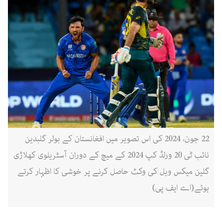
22 جون، 2024 کی اس تصویر میں افغانستان کے بولر گلبدین
نائب ٹی 20 ورلڈ کپ 2024 کے میچ کے دوران آسٹریلوی کھلاڑی
گلین میکس ویل کی وکٹ حاصل کرنے پر خوشی کا اظہار کرتے
ہوئے(اے ایف پی)