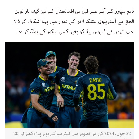
تاہم سپنرز کے آنے سے قبل ہی افغانستان کے تیز گیند باز نوین
الحق نے آسٹریلوی بیٹنگ لائن کی دیوار میں پہلا شگاف کر ڈالا
جب انہوں نے ٹریوس ہیڈ کو بغیر کسی سکور کے بولڈ کر دیا۔
22 جون، 2024 کی اس تصویر میں آسٹریلیا کے بولر پیٹ کمنز ٹی 20