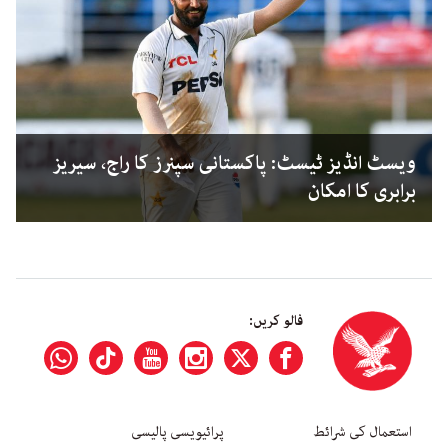
ویسٹ انڈیز ٹیسٹ: پاکستانی سپنرز کا راج، سیریز
برابری کا امکان
فالو کریں:
استعمال کی شرائط
پرائیویسی پالیسی