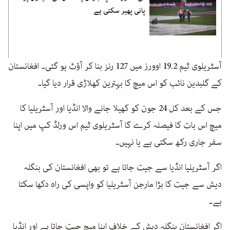
پانی پھیر سکتی ہے
آسٹریلوی ٹیم 19.2 اوورز میں 127 رنز بنا کر آؤٹ ہو گئی۔ افغانستان
کے گلبدین نائب کو اس میچ کا بہترین کھلاڑی قرار دیا گیا۔
جس کے بعد کل 24 جون کو کھیلا جانے والا انڈیا اور آسٹریلیا کا
میچ اس بات کا فیصلہ کرے گا آسٹریلوی ٹیم اس ورلڈ کپ میں اپنا
سفر جاری رکھ سکتی ہے یا نہیں۔
اگر آسٹریلیا انڈیا سے جیت جاتا ہے تو بھی افغانستان کی بنگلہ
دیش سے جیت کا بڑا مارجن آسٹریلیا کو واپسی کی راہ دکھا سکتا
ہے۔
اگر افغانستان بنگلہ دیش کے خلاف اپنا میچ جیت جاتا ہے اور انڈیا