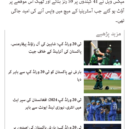
میکس ویل نے 41 گیندوں پر 59 رنز بنائے اور ٹھیک اس موقعے پر
آؤٹ ہو گئے جب آسٹریلیا کے میچ میں واپس آنے کی امید جاگی
تھی۔
مزید پڑھیے
ٹی 20 ورلڈ کپ: شاہین کی آل راؤنڈ پرفارمنس،
پاکستان کی آئرلینڈ کے خلاف جیت
بارش نے پاکستان کو ٹی 20 ورلڈ کپ سے باہر کر
دیا
ٹی 20 ورلڈ کپ 2024: افغانستان کی سپر ایٹ
میں انٹری، نیوزی لینڈ ایونٹ سے باہر
ٹی 20 ورلڈ کپ: بارش پاکستان کی امیدوں پر