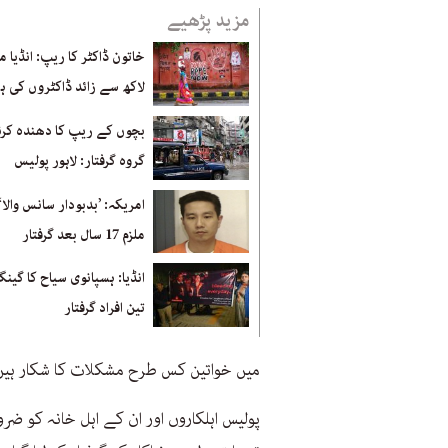
مزید پڑھیے
لاکھ سے زائد ڈاکٹروں کی ہڑ
بچوں کے ریپ کا دھندہ کرنے
گروہ گرفتار: لاہور پولیس
امریکہ: ’بدبودار سانس والا
ملزم 17 سال بعد گرفتار
انڈیا: ہسپانوی سیاح کا گین
تین افراد گرفتار
میں خواتین کس طرح مشکلات کا شکار ہیں
پولیس اہلکاروں اور ان کے اہل خانہ کو ض