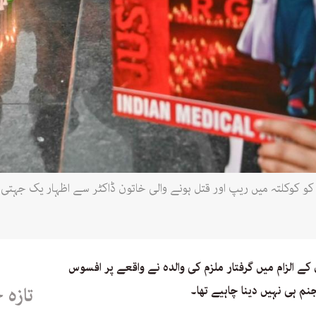
مرتسر میں طبی ماہرین 18 اگست، 2024 کو کوکلتہ میں ریپ اور قتل ہونے والی خاتون ڈاکٹر سے 
ے الزام میں گرفتار ملزم کی والدہ نے واقعے پر افسوس
جنم ہی نہیں دینا چاہیے تھا۔
تازہ 