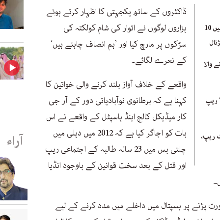
ڈاکٹروں کے ساتھ یکجہتی کا اظہار کرتے ہوئے
ہزاروں لوگوں نے اتوار کی شام کولکتہ کی
خاتون ڈاکٹر کا ریپ: انڈیا میں 10
تال
سڑکوں پر مارچ کیا اور ’ہم انصاف چاہتے ہیں‘
کے نعرے لگائے۔
 والا
واقعے کے خلاف آواز بلند کرنے والی خواتین کا
کہنا ہے کہ برطانوی نوآبادیاتی دور کے آر جی
‘ ریپ
کار میڈیکل کالج اینڈ ہاسپٹل کے واقعے نے اس
بات کو اجاگر کیا ہے کہ 2012 میں دہلی میں
آراء
گ ریپ،
چلتی بس میں 23 سالہ طالبہ کے اجتماعی ریپ
اور قتل کے بعد سخت قوانین کے باوجود انڈیا
۔
رورت پڑنے پر ہسپتال میں داخلے میں مدد کرنے کے لیے