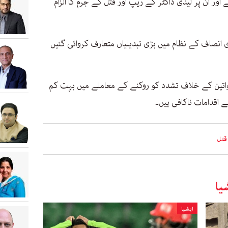
ے اور ان پر لیڈی ڈاکٹر کے ریپ اور قتل کے جرم کا الزام
 فوجداری انصاف کے نظام میں بڑی تبدیلیاں متعارف کروائی گئیں
خواتین کے خلاف تشدد کو روکنے کے معاملے میں بہت کم
ے اقدامات ناکافی ہیں۔
قتل
یا
ایشیا