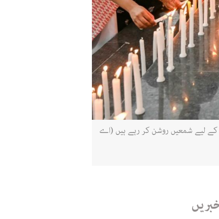
اظہار یک جہتی کے لیے شمعیں روشن کر رہے ہیں (اے
خبریں