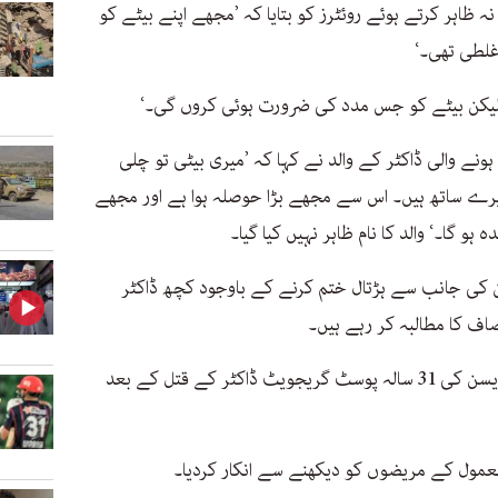
نہ ظاہر کرتے ہوئے روئٹرز کو بتایا کہ ’مجھے اپنے بیٹے کو
غلطی تھی۔‘
لیکن بیٹے کو جس مدد کی ضرورت ہوئی کروں گی۔‘
ے والی ڈاکٹر کے والد نے کہا کہ ’میری بیٹی تو چلی
 میرے ساتھ ہیں۔ اس سے مجھے بڑا حوصلہ ہوا ہے اور مجھے
 گا۔‘ والد کا نام ظاہر نہیں کیا گیا۔
 کی جانب سے ہڑتال ختم کرنے کے باوجود کچھ ڈاکٹر
اف کا مطالبہ کر رہے ہیں۔
کولکتہ میں نو اگست کی صبح چیسٹ میڈیسن کی 31 سالہ پوسٹ گریجویٹ ڈاکٹر کے قتل کے بعد
 معمول کے مریضوں کو دیکھنے سے انکار کردیا۔