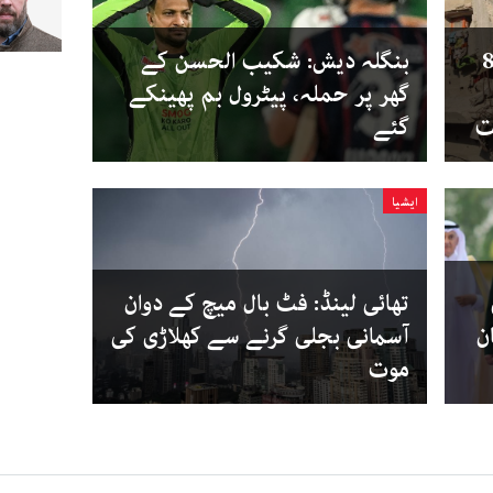
ستان، سعودی عرب سمیت 8
بنگلہ دیش: شکیب الحسن کے
گھر پر حملہ، پیٹرول بم پھینکے
ت
گئے
ایشیا
تھائی لینڈ: فٹ بال میچ کے دوان
ن
آسمانی بجلی گرنے سے کھلاڑی کی
موت