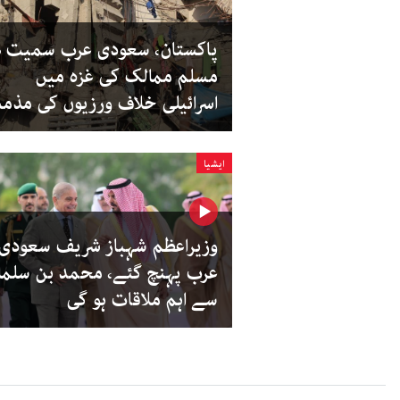
پاک
مسلم ممالک کی غزہ میں
اسرائیلی خلاف ورزیوں کی مذم
ایشیا
وزیراعظم شہباز شریف سعودی
عرب پہنچ گئے، محمد بن سلما
سے اہم ملاقات ہو گی