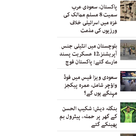
پاکستان، سعودی عرب
سمیت 8 مسلم ممالک کی
غزہ میں اسرائیلی خلاف
ورزیوں کی مذمت
بلوچستان میں انٹیلی جنس
آپریشنز،12 عسکریت پسند
مارے گئے: پاکستان فوج
سعودی ویزا فیس میں فوڈ
واؤچر شامل، عمرہ پیکجز
مہنگے ہوں گے؟
بنگلہ دیش: شکیب الحسن
کے گھر پر حملہ، پیٹرول بم
پھینکے گئے