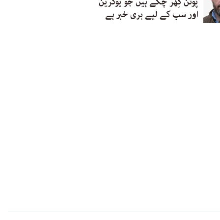
پوتن گِھر چکے ہیں جو یوکرین
اور سب کے لیے بری خبر ہے