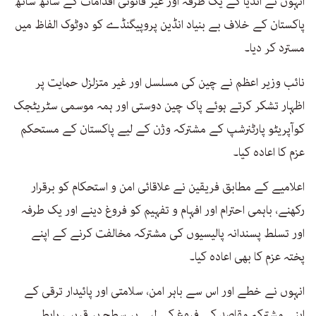
انہوں نے انڈیا کے یک طرفہ اور غیر قانونی اقدامات کے ساتھ ساتھ
پاکستان کے خلاف بے بنیاد انڈین پروپیگنڈے کو دوٹوک الفاظ میں
مسترد کر دیا۔
نائب وزیر اعظم نے چین کی مسلسل اور غیر متزلزل حمایت پر
اظہار تشکر کرتے ہوئے پاک چین دوستی اور ہمہ موسمی سٹریٹجک
کوآپریٹو پارٹنرشپ کے مشترکہ وژن کے لیے پاکستان کے مستحکم
عزم کا اعادہ کیا۔
اعلامیے کے مطابق فریقین نے علاقائی امن و استحکام کو برقرار
رکھنے، باہمی احترام اور افہام و تفہیم کو فروغ دینے اور یک طرفہ
اور تسلط پسندانہ پالیسیوں کی مشترکہ مخالفت کرنے کے اپنے
پختہ عزم کا بھی اعادہ کیا۔
انہوں نے خطے اور اس سے باہر امن، سلامتی اور پائیدار ترقی کے
اپنے مشترکہ مقاصد کے فروغ کے لیے ہر سطح پر قریبی رابطے