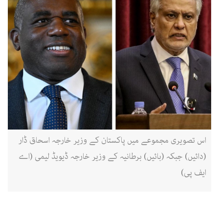
اس تصویری مجموعے میں پاکستان کے وزیر خارجہ اسحاق ڈار
(دائیں) جبکہ (بائیں) برطانیہ کے وزیر خارجہ ڈیویڈ لیمی (اے
ایف پی)