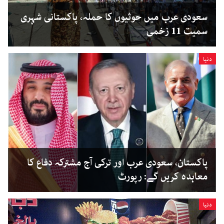
سعودی عرب میں حوثیوں کا حملہ، پاکستانی شہری
سمیت 11 زخمی
دنیا
پاکستان، سعودی عرب اور ترکی آج مشترکہ دفاع کا
معاہدہ کریں گے: رپورٹ
دنیا