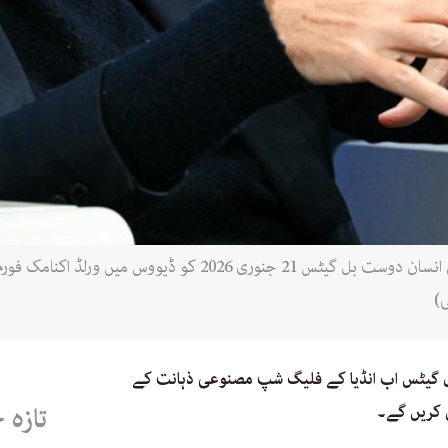
مائیکروسافٹ کے شریک بانی اور امریکی انسان دوست بل گیٹس 21 جنو
ی)
ل گیٹس اب انڈیا کے فلیگ شپ مصنوعی ذہانت کے
ں کریں گے۔
تازہ 