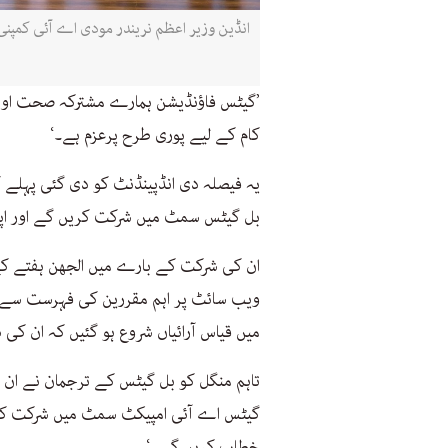
انڈین وزیر اعظم نریندر مودی اے آئی کمپن
’گیٹس فاؤنڈیشن ہمارے مشترکہ صحت اور ت
کام کے لیے پوری طرح پرعزم ہے۔‘
یہ فیصلہ دی انڈپینڈنٹ کو دی گئی پہلے 
بل گیٹس سمٹ میں شرکت کریں گے اور اپ
ان کی شرکت کے بارے میں الجھن ہفتے ک
ویب سائٹ پر اہم مقررین کی فہرست سے ان
میں قیاس آرائیاں شروع ہو گئیں کہ ان کی دع
تاہم منگل کو بل گیٹس کے ترجمان نے ان رپ
گیٹس اے آئی امپیکٹ سمٹ میں شرکت کر ر
خطاب کریں گے۔‘