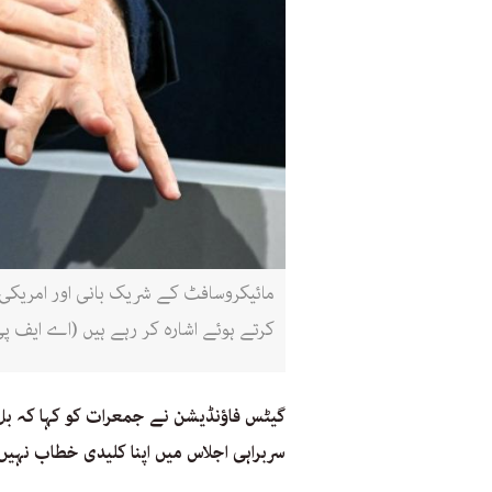
کرتے ہوئے اشارہ کر رہے ہیں (اے ایف پ
گیٹس فاؤنڈیشن نے جمعرات کو کہا کہ ب
سربراہی اجلاس میں اپنا کلیدی خطاب نہی