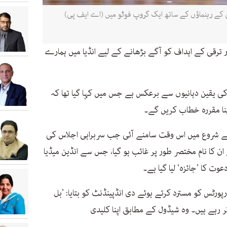
ی کے رہنماؤں کے ساتھ ایک گروپ فوٹو میں (اے ایف پی)
رقی کے اہداف کو آگے بڑھانے کے لیے انڈیا میں ہمارے
کی یقین دہانیوں سے برعکس ہے جس میں کہا گیا تھا کہ
نا مقررہ خطاب کریں گے۔
ے شروع میں اس وقت سامنے آئی جب سربراہی اجلاس کی
 کا نام مختصر طور پر غائب ہو گیا، جس سے انڈین میڈیا
وت کا ’جائزہ‘ لیا گیا ہے۔
ورٹس کو مسترد کرتے ہوئے دی انڈپینڈنٹ کو بتایا: ’بل
ہے ہیں۔ وہ شیڈول کے مطابق اپنا کلیدی