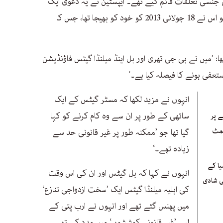
 جنسی تعلقات قائم کیے تھے۔ ایپسٹین نے یہ دعویٰ ایک
225 الفاظ پر مشتمل ای میل میں کیا ہے جو اس نے 18 جولائی 2013 کو خود کو بھیجا تھا، جس کا
ا: ’میں نے بی جی تھری اور بل اینڈ میلنڈا گیٹس فاؤنڈیشن
عفی ہونے کا فیصلہ کیا ہے۔‘
انہوں نے مزید لکھا کہ مسٹر گیٹس کے ایک
ساتھی کے طور پر ان سے وہ کام کرنے کو کہا
ے پر
سمٹ
گیا تھا جو ’ممکنہ طور پر غیر قانونی حد سے
زیادہ تھے۔‘
یا کے
انہوں نے کہا کہ بل گیٹس اور ان کی اس وقت
ی شادی
کی اہلیہ میلنڈا گیٹس ایک ’سخت ازدواجی تنازع‘
میں پھنس گئے تھے اور انہوں نے ارب پتی کے
لیے ’غیر قانونی کوششوں‘ میں مدد کی تھی۔