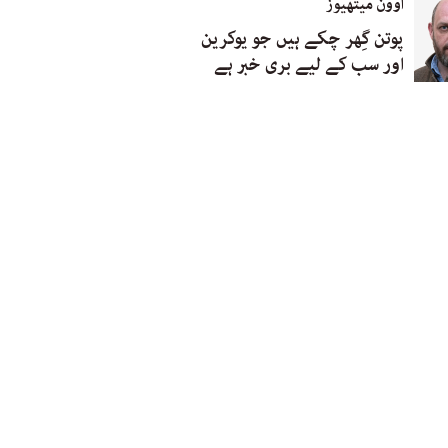
اوون میتھیوز
پوتن گِھر چکے ہیں جو یوکرین
اور سب کے لیے بری خبر ہے