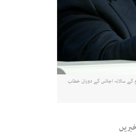
ری 2026 کو ڈیووس میں ورلڈ اکنامک فورم کے سالانہ اجلاس کے دوران خطاب
خبریں