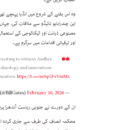
وہ اس ہفتے کے شروع میں انڈیا پہنچے تھے 
این چندرابابو نائیڈو سے ملاقات کی، جہا
مصنوعی ذہانت اور ٹیکنالوجی کے استعم
اور ترقیاتی اقدامات میں سرگرم ہے۔
s exciting to witness Andhra
echnology, and innovations
ducation.
https://t.co/m0qGFsVmMx
February 16, 2026
— Bill Gates (@BillGates)
ان کے دورے نے جنوبی ریاست آندھرا پرد
محکمہ انصاف کی طرف سے جاری کردہ ای می