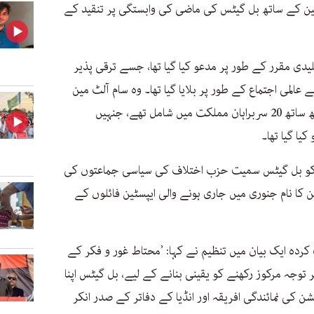
سٹین کے ساتھ بل گیٹس کی ماضی کی وابستگی پر تنقید کے
ی مقرر کے طور پر مدعو کیا گیا تھا، جسے ترقی پذیر
عالمی اجتماع کے طور پر بلایا گیا تھا۔ وہ سام آلٹ مین
اور سندر پچائی جیسے ٹیک جنات کے ساتھ ساتھ 20 سربراہان مملکت میں شامل تھے، جنہیں
یا گیا تھا۔
 کو بل گیٹس سمیت حزب اختلاف کی سیاسی جماعتوں کی
جن کا نام جنوری میں جاری ہونے والی ایپسٹین فائلوں کے
دہ ایک بیان میں تنظیم نے کہا: ’محتاط غور و فکر کے
توجہ مرکوز رکھنے کو یقینی بنانے کے لیے، بل گیٹس اپنا
کی نمائندگی افریقہ اور انڈیا کے دفاتر کے صدر انکر