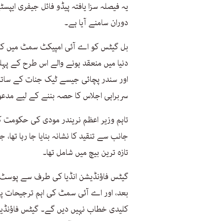
یہ فیصلہ سزا یافتہ پیڈو فائل جیفری ایپ
دوران سامنے آیا ہے۔
بل گیٹس کو اے آئی امپیکٹ سمٹ میں کلید
دنیا میں منعقد ہونے والے اس طرح کے پہلے 
سربراہی اجلاس کا حصہ بننے کے لیے مدعو ک
تاہم وزیر اعظم نریندر مودی کی حکومت
جانب سے تنقید کا نشانہ بنایا جا رہا تھا، 
تازہ ترین بیچ میں شامل تھا۔
گیٹس فاؤنڈیشن انڈیا کی طرف سے پوسٹ کر
بعد، اور اے آئی سمٹ کی اہم ترجیحات پر 
کلیدی خطاب نہیں دیں گے۔ گیٹس فاؤنڈیشن 