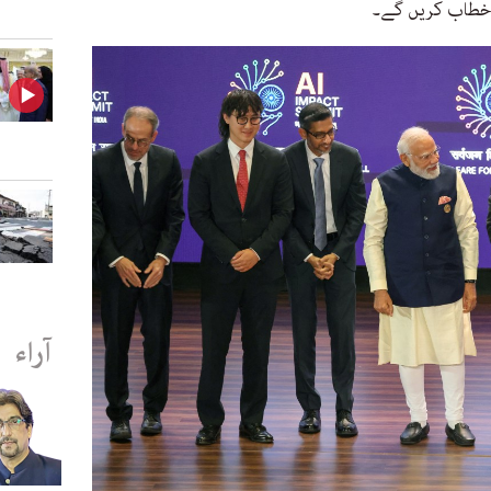
 خطاب کریں گے۔
آراء