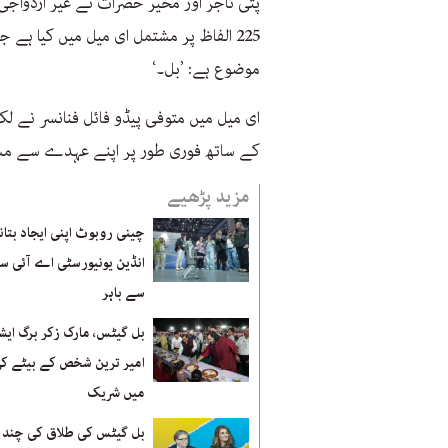
پتی تاجر اور مخیر حضرات نے غیر ازدواجی
موضوع ہے: ’بل۔‘
ای میل میں متوفی پیڈو فائل فنانسر نے لکھ
کے ساتھ فوری طور پر اپنے عہدے سے مست
مزید پڑھیے
چینی روبوٹ اپنی ایجاد بتان
انڈین یونیورسٹی اے آئی 
سے باہر
بل گیٹس، مارک زکر برگ ایش
امیر ترین شخص کے بیٹے ک
میں شریک
بل گیٹس کی طلاق کی چند