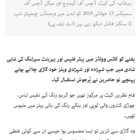
،برطانیہ کی کیٹ، ڈچس آف کیمبرج اور میگن ڈچس آف
سسیکس 13 جولائی 2019 کو لندن میں ویمبلڈن چیمپیئن شپ
کا سنگلز فائنل دیکھ رہی ہیں (اے ایف پی)
ہفتے کو کاٹس وولڈز میں پیٹر فلپس اور ہیریئٹ سپرلنگ کی شاہی
شادی میں جب شہزادہ اور شہزادی ویلز خود گاڑی چلاتے ہوئے
پہنچے تو حاضرین نے پُرجوش استقبال کیا۔
تمام نظریں کیٹ پر مرکوز تھیں جو کریم رنگ کے نفیس لباس،
چوڑی کناروں والی ٹوپی اور ہلکے رنگ کی ہائی ہیلز میں ملبوس
تھیں۔
وہ گاڑی سے اتریں تو ایسا محسوس ہوا جیسے ان سے کوئی غلطی