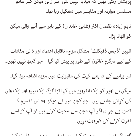
پریشان رہتی تھیں کہ میڈیا انہیں نئی آنے والی میگن کے ساتھ
مسلسل موازنہ اور مقابلے میں دھکیل رہا تھا۔
تاہم زیادہ نقصان اکثر (شاہی خاندان) کے باہر سے آنے والی میگن
کو اٹھانا پڑا۔
انہیں ’ڈچس ڈفیکلٹ‘ مشکل مزاج، ناقابل اعتماد اور ذاتی مفادات
کے لیے سرگرم خاتون کے طور پر پیش کیا گیا – جو کچھ نہیں تھیں۔
اس بیانیے کے ذریعے کیٹ کی مقبولیت میں مزید اضافہ ہوتا گیا۔
میگن نے اوپرا کو ایک انٹرویو میں کہا تھا ’لوگ ایک ہیرو اور ایک ولن
کی کہانی چاہتے ہیں۔ جو کچھ میں نے دیکھا وہ اس تقسیم کا
تصور ہے جہاں اگر آپ مجھ سے محبت کرتے ہیں تو آپ کو اسے
نفرت کرنے کی ضرورت نہیں۔
’اور اگر تم اس سے محبت کرتے ہو، تو تمہیں مجھ سے نفرت کرنے