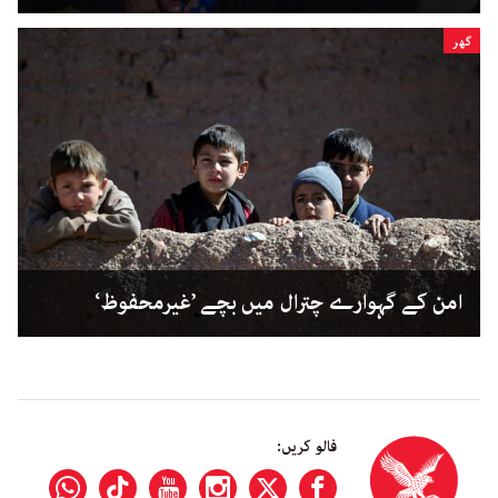
گھر
امن کے گہوارے چترال میں بچے ’غیرمحفوظ‘
فالو کریں: