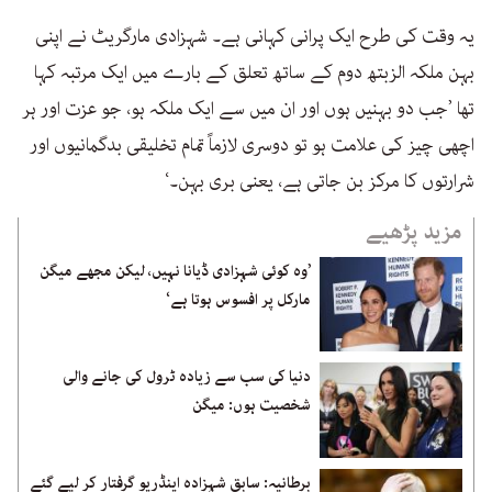
یہ وقت کی طرح ایک پرانی کہانی ہے۔ شہزادی مارگریٹ نے اپنی
بہن ملکہ الزبتھ دوم کے ساتھ تعلق کے بارے میں ایک مرتبہ کہا
تھا ’جب دو بہنیں ہوں اور ان میں سے ایک ملکہ ہو، جو عزت اور ہر
اچھی چیز کی علامت ہو تو دوسری لازماً تمام تخلیقی بدگمانیوں اور
شرارتوں کا مرکز بن جاتی ہے، یعنی بری بہن۔‘
مزید پڑھیے
’وہ کوئی شہزادی ڈیانا نہیں، لیکن مجھے میگن
مارکل پر افسوس ہوتا ہے‘
دنیا کی سب سے زیادہ ٹرول کی جانے والی
شخصیت ہوں: میگن
برطانیہ: سابق شہزادہ اینڈریو گرفتار کر لیے گئے