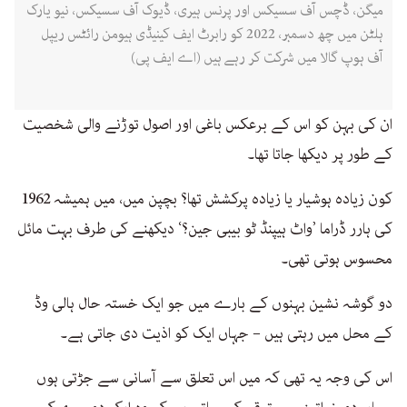
میگن، ڈچس آف سسیکس اور پرنس ہیری، ڈیوک آف سسیکس، نیو یارک
ہلٹن میں چھ دسمبر، 2022 کو رابرٹ ایف کینیڈی ہیومن رائٹس ریپل
آف ہوپ گالا میں شرکت کر رہے ہیں (اے ایف پی)
ان کی بہن کو اس کے برعکس باغی اور اصول توڑنے والی شخصیت
کے طور پر دیکھا جاتا تھا۔
کون زیادہ ہوشیار یا زیادہ پرکشش تھا؟ بچپن میں، میں ہمیشہ 1962
کی ہارر ڈراما ’واٹ ہیپنڈ ٹو بیبی جین؟‘ دیکھنے کی طرف بہت مائل
محسوس ہوتی تھی۔
دو گوشہ نشین بہنوں کے بارے میں جو ایک خستہ حال ہالی وڈ
کے محل میں رہتی ہیں – جہاں ایک کو اذیت دی جاتی ہے۔
اس کی وجہ یہ تھی کہ میں اس تعلق سے آسانی سے جڑتی ہوں