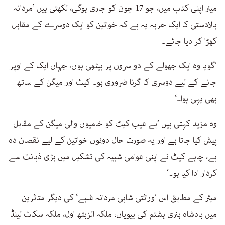
میئر اپنی کتاب میں، جو 17 جون کو جاری ہوگی، لکھتی ہیں ’مردانہ
بالادستی کا ایک حربہ یہ ہے کہ خواتین کو ایک دوسرے کے مقابل
کھڑا کر دیا جائے۔
’گویا وہ ایک جھولے کے دو سروں پر بیٹھی ہوں، جہاں ایک کے اوپر
جانے کے لیے دوسری کا گرنا ضروری ہو۔ کیٹ اور میگن کے ساتھ
بھی یہی ہوا۔‘
وہ مزید کہتی ہیں ’بے عیب کیٹ کو خامیوں والی میگن کے مقابل
پیش کیا جاتا ہے اور یہ صورت حال دونوں خواتین کے لیے نقصان دہ
ہے، چاہے کیٹ نے اپنی عوامی شبیہ کی تشکیل میں بڑی ذہانت سے
کردار ادا کیا ہو۔‘
میئر کے مطابق اس ’وراثتی شاہی مردانہ غلبے‘ کی دیگر متاثرین
میں بادشاہ ہنری ہشتم کی بیویاں، ملکہ الزبتھ اول، ملکہ سکاٹ لینڈ