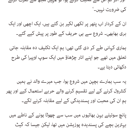
کی ضرورت نہیں۔‘
ان کے کردار اب پتھر پر لکھی لکیر بن گئے ہیں، ایک اچھی اور ایک
بری بھابھی۔ شروع سے ہی حریف کے طور پر پیش کیے گئے۔
ہماری کہانی طے کر دی گئی تھی: ہم ایک تکلیف دہ مقابلہ جاتی
تعلق میں تھے جو اپنے اتار چڑھاؤ میں ایک سوپ اوپیرا کی طرح
دکھائی دیتا ہے۔
یہ سب ہمارے بچپن میں شروع ہوا، جب میرے والد نے ہمیں
کنٹرول کرنے کے لیے تقسیم کرنے والے حربے استعمال کیے اور پھر
ہم ان کی محبت اور پسندیدگی کے لیے مقابلہ کرنے لگے۔
پانچ سوتیلے بہن بھائیوں میں سب سے چھوٹا ہونے کے ناطے میں
بہترین بچے کی پسندیدہ پوزیشن میں تھا، لیکن جیسا کہ کیٹ