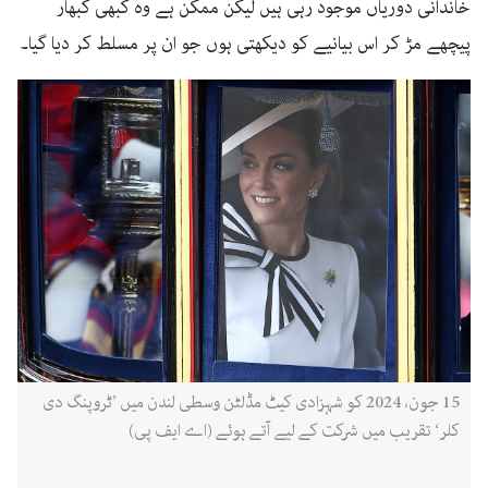
خاندانی دوریاں موجود رہی ہیں لیکن ممکن ہے وہ کبھی کبھار
پیچھے مڑ کر اس بیانیے کو دیکھتی ہوں جو ان پر مسلط کر دیا گیا۔
15 جون، 2024 کو شہزادی کیٹ مڈلٹن وسطی لندن میں ’ٹروپنگ دی
کلر‘ تقریب میں شرکت کے لیے آتے ہوئے (اے ایف پی)