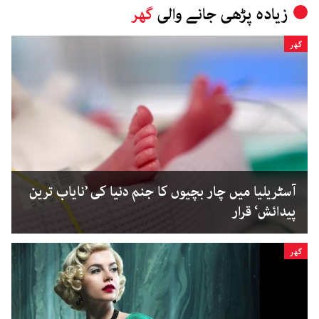
زیادہ پڑھی جانے والی
گھر
گھر
آسٹریلیا میں چار بچیوں کا جنم دنیا کی ’نایاب ترین
پیدائش‘ قرار
گھر