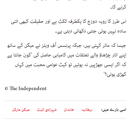
کرنے کا۔
اس طرز کا رویہ دوزخ کا یکطرفہ ٹکٹ ہے اور حقیقت کبھی اتنی
سادہ نہیں ہوتی جتنی دکھائی دیتی ہے۔
جیسا کہ مائر کہتی ہیں، جبکہ پرنسس آف ویلز نے میگن کے ساتھ
اپنے اتار چڑھاؤ والے تعلقات میں کامیابی حاصل کی ’کون جانتا ہے
کہ اگر ایسی جھڑپیں نہ ہوتیں تو کیٹ عوامی محبت میں کہاں
کھڑی ہوتی؟‘
© The Independent
اسی بارے میں:
برطانیہ
خاندان
شہزادی کیٹ
میگن مارکل