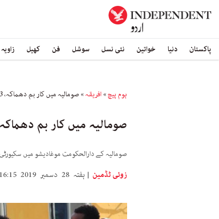
پاکستان
دنیا
خواتین
نئی نسل
سوشل
فن
کھیل
زاویہ
ہوم پیچ
»
افریقہ
»
صومالیہ میں کار بم دھماکہ، 73 افراد ہلاک
صومالیہ میں کار بم دھماکہ، 73 افراد ہل
صومالیہ کے دارالحکومت موغادیشو میں سکیورٹی چیک پوسٹ 
زوئی ٹڈمین
ہفتہ 28 دسمبر 2019 16:15