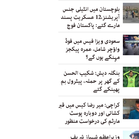
بلوچستان میں انٹیلی جنس
آپریشنز،12 عسکریت پسند
مارے گئے: پاکستان فوج
سعودی ویزا فیس میں فوڈ
واؤچر شامل، عمرہ پیکجز
مہنگے ہوں گے؟
بنگلہ دیش: شکیب الحسن
کے گھر پر حملہ، پیٹرول بم
پھینکے گئے
کراچی: میر رضا کیس میں قبر
کشائی اور دوبارہ پوسٹ
مارٹم کی درخواست منظور
وزیراعظم شہباز شریف