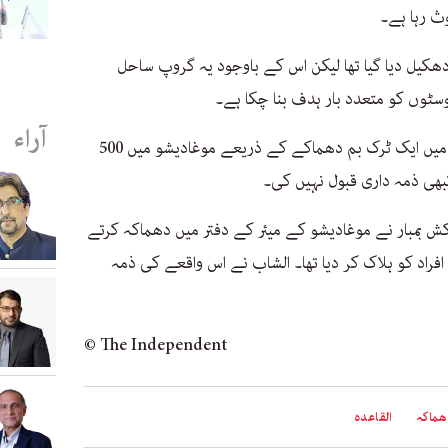
ث رہا ہے۔
کیل دیا گیا تھا لیکن اس کے باوجود یہ گروپ ساحل
سٹوں کو متعدد بار ہدف بنا چکا ہے۔
آراء
الشباب پر الزام ہے کہ اس نے اکتوبر، 2017 میں ایک ٹرک بم دھماکے کے ذریعے موغادیشو میں 500
کبھی ذمہ داری قبول نہیں کی۔
ش بمبار نے موغادیشو کے میئر کے دفتر میں دھماکہ کرتے
افراد کو ہلاک کر دیا تھا۔ الشاب نے اس واقعے کی ذمہ
© The Independent
ھماکہ
القاعدہ