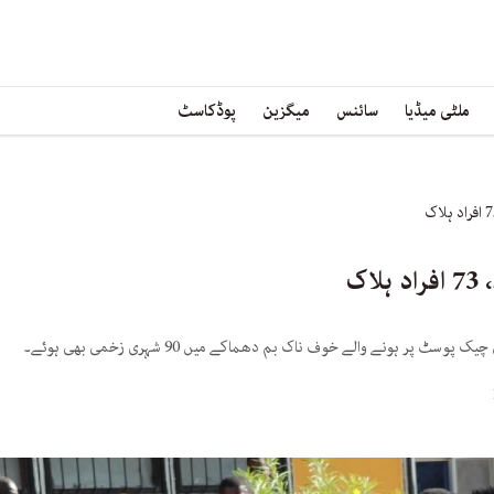
ملٹی میڈیا
سائنس
میگزین
پوڈکاسٹ
اک
پر ہونے والے خوف ناک بم دھماکے میں 90 شہری زخمی بھی ہوئے۔