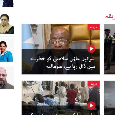
یقہ
افریقہ
اسرائیل عالمی سلامتی کو خطرے
میں ڈال رہا ہے: صومالیہ
افریقہ