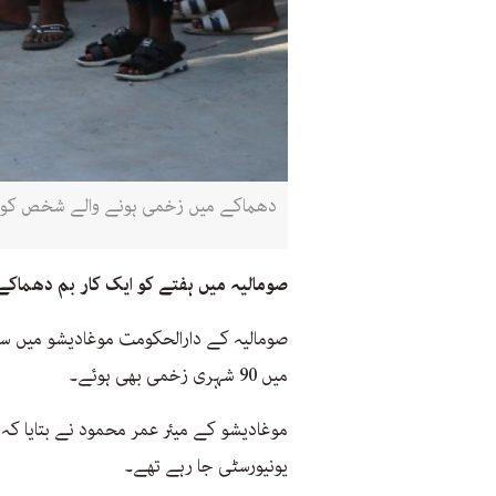
دھماکے میں زخمی ہونے والے شخص کو موغ
صومالیہ میں ہفتے کو ایک کار بم دھماکے میں کم از کم 3
صومالیہ کے دارالحکومت موغادیشو میں س
میں 90 شہری زخمی بھی ہوئے۔
موغادیشو کے میئر عمر محمود نے بتایا کہ 
یونیورسٹی جا رہے تھے۔