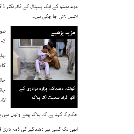
لاشیں لائی جا چکی ہیں۔
صوم
مزید پڑھیے
کہ ہلا
پول
کا 
حال
کوئٹہ دھماکہ: ہزارہ برادری کے
جائ
آٹھ افراد سمیت 20 ہلاک
لاش
حکام کا کہنا ہے کہ ہلاک ہونے والوں میں 
ابھی تک کسی نے دھماکے کی ذمہ داری قب