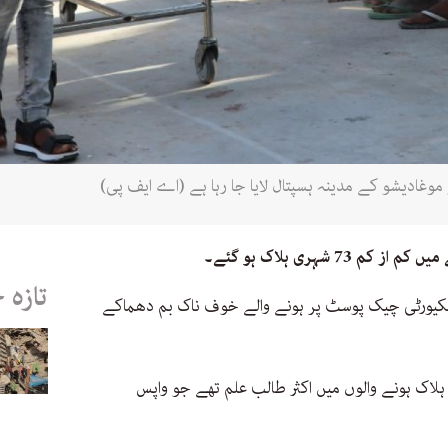
ادیشو کے مدینہ ہسپتال لایا جا رہا ہے (اے ایف پی)
7 شہری ہلاک ہو گئے۔
تازہ 
کیورٹی چیک پوسٹ پر ہونے والے خوف ناک بم دھماکے
ہلاک ہونے والوں میں اکثر طالب علم تھے جو واپس