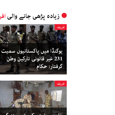
زیادہ پڑھی جانے والی
افر
افریقہ
یوگنڈا میں پاکستانیوں سمیت
231 غیر قانونی تارکین وطن
گرفتار: حکام
افریقہ