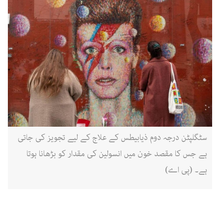
سٹگلپٹن درجہ دوم ذیابیطس کے علاج کے لیے تجویز کی جاتی
ہے جس کا مقصد خون میں انسولین کی مقدار کو بڑھانا ہوتا
ہے۔ (پی اے)