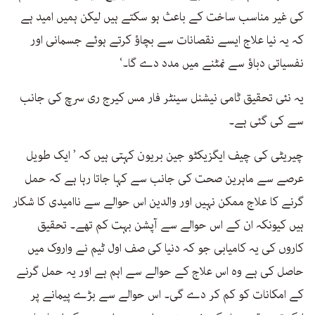
کی غیر مناسب ساخت کے باعث ہو سکتے ہیں لیکن ہمیں امید ہے
کہ یہ نیا علاج ایسے نقصانات سے بچاؤ کرتے ہوئے جسمانی اور
نفسیاتی دباؤ سے نمٹنے میں مدد دے گا۔‘
یہ نئی تحقیق ٹامی نیشنل سینٹر فار مس کیرج ری سرچ کی جانب
سے کی گئی ہے۔
چیریٹی کی چیف ایگزیکٹو جین بریون کہتی ہیں کہ ’ ایک طویل
عرصے سے ماہرین صحت کی جانب سے کہا جاتا رہا ہے کہ حمل
گرنے کا علاج ممکن نہیں اور والدین اس حوالے سے ناامیدی کا شکار
ہیں کیونکہ ان کے اس حوالے سے آپشن بہت کم تھے۔ تحقیق
کاروں کی یہ کامیابی جو کہ دنیا کی صف اول ٹیم نے واروک میں
حاصل کی ہے وہ اس علاج کے حوالے سے اہم ہے اور یہ حمل گرنے
کے امکانات کو کم کر دے گی۔ اس حوالے سے بڑے پیمانے پر