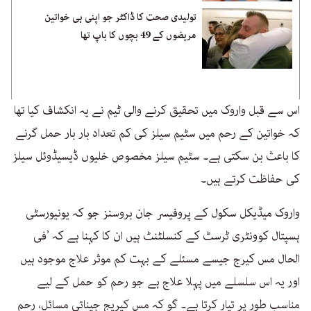
تولیدی صحت کا ڈاکٹر جو اپنی ہی خواتین
مریضوں کے 49 بچوں کا باپ تھا
اس سے قبل واروک میں تحقیق کرنے والی ٹیم نے یہ انکشاف کیا تھا
کہ خواتین کے رحم میں سٹیم سیلز کی کم تعداد بار بار حمل گرنے
کا باعث بن سکتی ہے۔ سٹیم سیلز مخصوص خلیوں ڈیسیڈوئل سیلز
کی حفاظت کرتے ہیں۔
واروک میڈیکل سکول کے پروفیسر جان بروسنز جو کہ یونیورسٹی
ہسپتال کوونٹری ٹرسٹ کے کنسلٹنٹ ہیں ان کا کہنا ہے کہ ’فی
الحال مس کیرج جیسے مسئلے کے بہت کم موثر علاج موجود ہیں
اور یہ اس سلسلے میں پہلا علاج ہے جو رحم کو حمل کے لیے
مناسب طور پر تیار کرتا ہے۔ گو کہ مس کیریج جیناتی مسائل، رحم