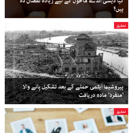
کیا دیسی انڈے ماحول کے لیے زیادہ نقصان دہ
ہیں؟
تحقیق
ہیروشیما ایٹمی حملے کے بعد تشکیل پانے والا
’منفرد‘ مادہ دریافت
تحقیق