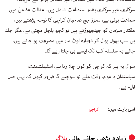
سرکاری، غیر سرکاری بقدر استطاعت شامل ہیں۔ عدالت عظمیٰ میں
سماعت ہوتی ہے، معزز جج صاحبان کراچی کا نوحہ پڑھتے ہیں،
مقتدر ملزمان کو جھنجھوڑتے ہیں تو کچھ ہلچل مچتی ہے، مگر جلد
ہی سب بھول بھال کر دوبارہ لوٹ مار میں مصروف ہو جاتے ہیں،
جانے یہ سلسلہ کب تک ایسے ہی چلتا رہے گا۔
سوال یہ ہے کہ کراچی کو کون چلا رہا ہے، اسٹیبلشمنٹ،
سیاستدان یا عوام، وقت ملے تو سوچیے گا ضرور کیوں کہ یہی اصل
المیہ ہے۔
اسی بارے میں:
کراچی
زیادہ پڑھی جانے والی
بلاگ