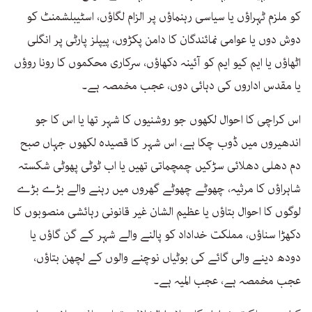
کو ملزم ٹہراؤں یا سیاسی رہنماؤں پر الزام لگاؤں، اسٹیبلشمنٹ کو
دوش دوں یا عوامی نمائندگان کا دامن پکڑوں، پیپلز پارٹی پر انگلی
اٹھاؤں یا ایم کیو ایم کو آئینہ دکھاؤں، سرکاری محکموں کا رونا روؤں
یا مقدس اداروں کی دہائی دوں، عجب مخمصہ ہے۔
اس کراچی کا احوال لکھوں جو روشنیوں کا شہر تھا یا اس کا جو
اندھیروں میں ڈوب چکا ہے، اس شہر کا قصیدہ لکھوں جہاں صبح
دم دھلی دھلائی سڑکیں چمچماتی تھیں یا اب ٹوٹی پھوٹی شکستہ
شاہراؤں کا مرثیہ، چھوٹے چھوٹے گھروں میں رہنے والے بڑے بڑے
لوگوں کا احوال بتاؤں یا عظیم الشان غیر قانونی رہائشی منصوبوں کا
دکھڑا سناؤں، مملکت خداداد کو پالنے والے شہر کے گن گاؤں یا
دودھ دینے والی گائے کی بوٹیاں نوچنے والوں کے لچھن بتاؤں،
عجب مخمصہ ہے، عجب المیہ ہے۔