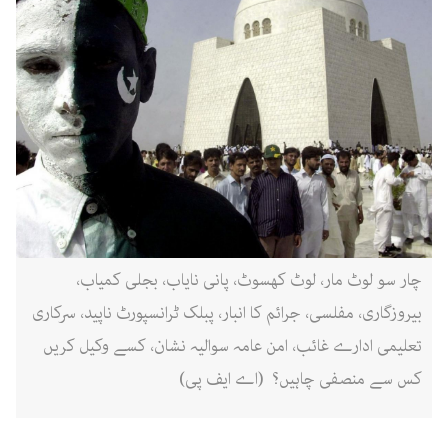
چار سو لوٹ مار، لوٹ کھسوٹ، پانی نایاب، بجلی کمیاب،
بیروزگاری، مفلسی، جرائم کا انبار، پبلک ٹرانسپورٹ ناپید، سرکاری
تعلیمی ادارے غائب، امن عامہ سوالیہ نشان، کسے وکیل کریں
کس سے منصفی چاہیں؟ (اے ایف پی)