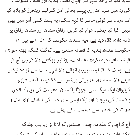
شاید دنیا کا واحد شہر ہے جہاں نصف بلدیہ اور نصف کنٹونمنٹ
کی زد میں ہے۔ عشروں پہلے بحالی امن کے لیے رینجرز کو بلایا گیا
اب مجال ہے کوئی جانے کا کہہ سکے، یہ ہمت کسی آمر میں بھی
نہیں، کیا کیا جائے۔ عوام کیا کریں، وفاق سندھ اور سندھ وفاق پر
ذمہ داری ڈال دیتا ہے، میئر سندھ حکومت کا رونا روتے ہیں اور
حکومت سندھ بلدیہ کا فسانہ سناتی ہے۔ ٹارگٹ کلنگ، بھتہ خوری،
قبضہ مافیا، دہشتگردی، فسادات، ہڑتالیں بھگتنے والا کراچی آج کیا
ہے، بجٹ کا 70 فیصد بوجھ اٹھانے والا شہر، سب سے زیادہ ٹیکس
دینے والا، سمندری اور ہوائی پورٹس سے 95 فیصد آمدن فراہم
کرنیوالا، ایک میگا سٹی، چھوٹا پاکستان، معیشت کی ریل کا انجن،
پاکستان کی پہچان اور ایک ایسی ماں جس کی ناخلف اولاد مال و
دولت کی خاطر اسے یرغمال بنائے ہوئے ہے۔
آج کراچی کا مقدمہ چیف جسٹس کو لڑنا پڑ رہا ہے، ہولناک
انکشافات، بندر بانٹ میں مقدس، غیر مقدس برابر کے شریک،