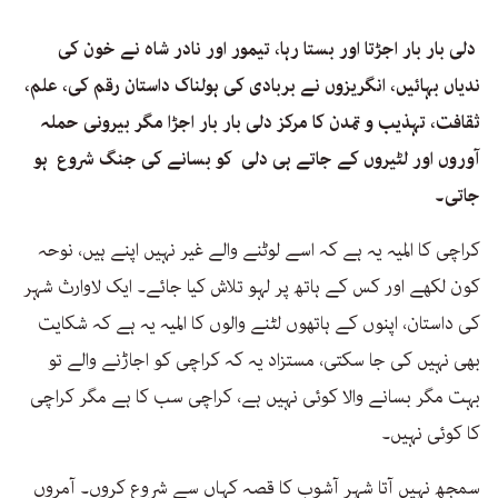
دلی بار بار اجڑتا اور بستا رہا، تیمور اور نادر شاہ نے خون کی
ندیاں بہائیں، انگریزوں نے بربادی کی ہولناک داستان رقم کی، علم،
ثقافت، تہذیب و تمدن کا مرکز دلی بار بار اجڑا مگر بیرونی حملہ
آوروں اور لٹیروں کے جاتے ہی دلی کو بسانے کی جنگ شروع ہو
جاتی۔
کراچی کا المیہ یہ ہے کہ اسے لوٹنے والے غیر نہیں اپنے ہیں، نوحہ
کون لکھے اور کس کے ہاتھ پر لہو تلاش کیا جائے۔ ایک لاوارث شہر
کی داستان، اپنوں کے ہاتھوں لٹنے والوں کا المیہ یہ ہے کہ شکایت
بھی نہیں کی جا سکتی، مستزاد یہ کہ کراچی کو اجاڑنے والے تو
بہت مگر بسانے والا کوئی نہیں ہے، کراچی سب کا ہے مگر کراچی
کا کوئی نہیں۔
سمجھ نہیں آتا شہر آشوب کا قصہ کہاں سے شروع کروں۔ آمروں