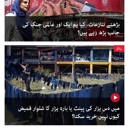
بڑھتے تنازعات، کیا ہم ایک اور عالمی جنگ کی
جانب بڑھ رہے ہیں؟
بلاگ
میں دس ہزار کی پینٹ یا بارہ ہزار کا شلوار قمیض
کیوں نہیں خرید سکتا؟