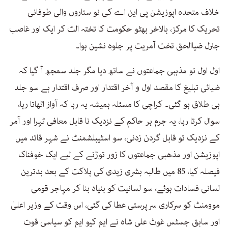
خلاف متحدہ اپوزیشن پی این اے کی نو ستاروں والی طوفانی
تحریک کا مرکز، بالاخر بھٹو حکومت کا تختہ الٹ کر ایک اور غاصب
جنرل ضیاالحق تخت آمریت پر جلوہ نشین ہوا۔
اول اول تو مذہبی جماعتوں نے ساتھ دیا مگر جلد سمجھ آ گیا کہ
ضیائی تبلیغ کا مقصد اول و آخر اقتدار اور صرف اقتدار ہے سو جلد
ہی طلاق ہو گئی۔ کراچی کا مسئلہ ہمیشہ یہ رہا کہ آواز اٹھاتا رہا،
سوال کرتا رہا، یہ جرم ہر حاکم کے نزدیک نا قابل معافی ٹہرا اور آمر
کے نزدیک تو قابل گردن زدنی، سو اسٹیبلشمنٹ نے شہر قائد میں
اپوزیشن اور مذھبی جماعتوں کا زور توڑنے کے لیے ایک خوفناک
فیصلہ کیا، 85 میں طالبہ بشری زیدی کی ہلاکت کے بعد بدترین
لسانی فسادات ہوئے، سو لسانیت کو بنیاد بنا کر مہاجر قومی
موومنٹ کو سرکاری سرپرستی عطا کی گئی، اس وقت کے وزیر اعلیٰ
اور سابق جسٹس غوث علی شاہ نے ایم کیو ایم کو سیاسی قوت