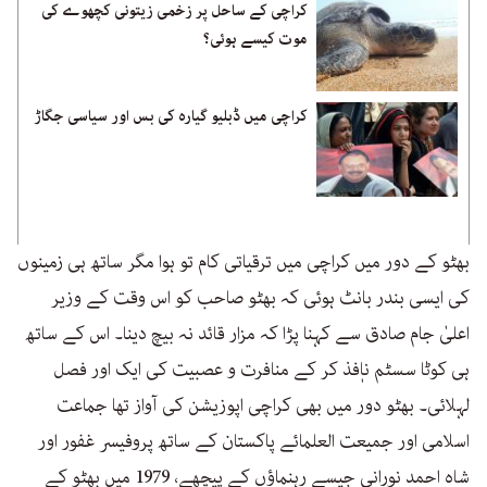
کراچی کے ساحل پر زخمی زیتونی کچھوے کی
موت کیسے ہوئی؟
کراچی میں ڈبلیو گیارہ کی بس اور سیاسی جگاڑ
بھٹو کے دور میں کراچی میں ترقیاتی کام تو ہوا مگر ساتھ ہی زمینوں
کی ایسی بندر بانٹ ہوئی کہ بھٹو صاحب کو اس وقت کے وزیر
اعلیٰ جام صادق سے کہنا پڑا کہ مزار قائد نہ بیچ دینا۔ اس کے ساتھ
ہی کوٹا سسٹم ناٖفذ کر کے منافرت و عصبیت کی ایک اور فصل
لہلائی۔ بھٹو دور میں بھی کراچی اپوزیشن کی آواز تھا جماعت
اسلامی اور جمیعت العلمائے پاکستان کے ساتھ پروفیسر غفور اور
شاہ احمد نورانی جیسے رہنماؤں کے پیچھے، 1979 میں بھٹو کے