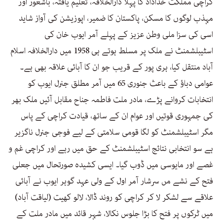
کراچی مملکت خداداد کا پہلا دارالخلافہ، تعلیم یافتہ، باشعور اور
مہذب لوگوں کا مسکن، پاکستان کا ضمیر، اپوزیشن کی آواز شاید
اسی کی سزا ملی وطن عزیز کے پہلے آمر ایوب خان کی
اسٹیبلشمنٹ نے ملک پر مسلط ہوتے ہی 1958 میں دارالخلافہ اسلام
آباد منتقل کیا، ہری پور کے قریب جو ان کا آبائی علاقہ بھی ہے۔
عوامی دباؤ کے باعث جنوری 65 میں آمر مطلق جنرل ایوب کو
انتخابات کروانے پڑے، مادر ملت فاطمہ جناح مقابل آئیں ملک بھر
کی جمہوری قوتیں اور عوام ان کے ساتھ، قیادت کراچی کے پاس
مگر اسٹیبلشمنٹ کو لگا قومی سلامتی کے لیے فوجی جنرل ناگزیر
ہے سو انتخابی نتائج اسٹیبلشمنٹ کے حق میں رہے اور کراچی غم و
غصے اور مایوسی میں ڈوب گیا۔ ایسی کشیدہ صورتحال میں جعلی
فتح کے نشے مں سرشار آمر اول کے ولی عہد گوہر ایوب نے آبائی
علاقے سے لشکر لا کر کراچی کو روند ڈالا، لالو کھیت (لیاقت آباد)
میں ٹرکوں پر فتح کا بڑا جلوس نکالا، شہر قائد میں مادر ملت کے