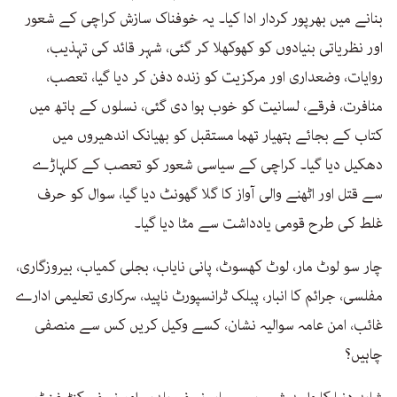
بنانے میں بھرپور کردار ادا کیا۔ یہ خوفناک سازش کراچی کے شعور
اور نظریاتی بنیادوں کو کھوکھلا کر گئی، شہر قائد کی تہذیب،
روایات، وضعداری اور مرکزیت کو زندہ دفن کر دیا گیا، تعصب،
منافرت، فرقے، لسانیت کو خوب ہوا دی گئی، نسلوں کے ہاتھ میں
کتاب کے بجائے ہتھیار تھما مستقبل کو بھیانک اندھیروں میں
دھکیل دیا گیا۔ کراچی کے سیاسی شعور کو تعصب کے کلہاڑے
سے قتل اور اٹھنے والی آواز کا گلا گھونٹ دیا گیا، سوال کو حرف
غلط کی طرح قومی یادداشت سے مٹا دیا گیا۔
چار سو لوٹ مار، لوٹ کھسوٹ، پانی نایاب، بجلی کمیاب، بیروزگاری،
مفلسی، جرائم کا انبار، پبلک ٹرانسپورٹ ناپید، سرکاری تعلیمی ادارے
غائب، امن عامہ سوالیہ نشان، کسے وکیل کریں کس سے منصفی
چاہیں؟