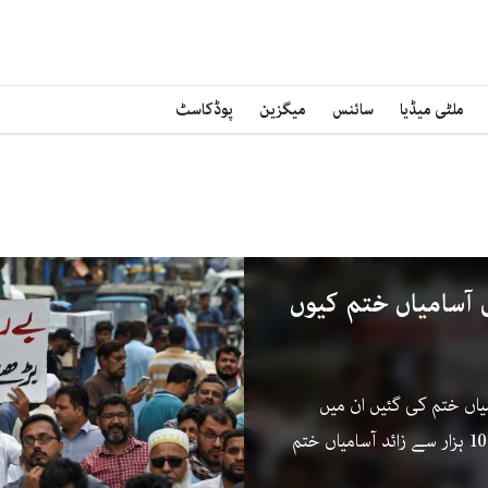
ملٹی میڈیا
سائنس
میگزین
پوڈکاسٹ
ار سرکاری آسامیاں ختم کیوں
اں ختم کی گئیں ان میں
محکمہ زراعت بھی شامل ہے جس کی 10 ہزار سے زائد آسامیاں ختم