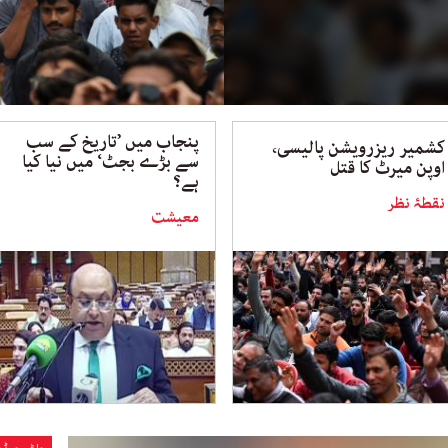
پنجاب میں ’تاریخ کے سب
کشمیر ریزرویشن پالیسی،
سے بڑے بجٹ‘ میں نیا کیا
اوپن میرٹ کا قتل
ہے؟
نقطۂ نظر
معیشت