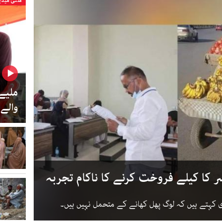
ملٹی میڈی
ملیے
والے
ر کا کیلے فروخت کرنے کا ناکام تجربہ
 کہتے ہیں کہ لوگ پھل کھانے کے متحمل نہیں ہیں۔