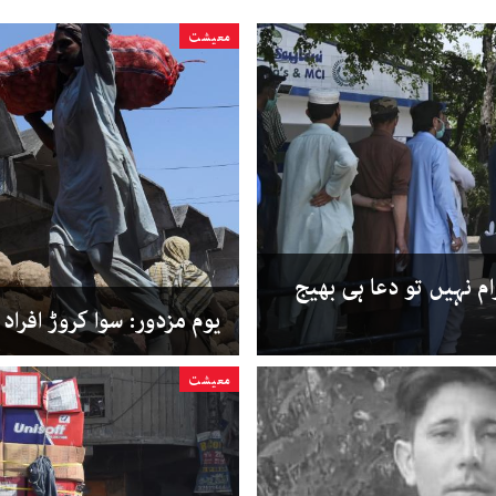
معیشت
م نہیں تو دعا ہی بھیج
یوم مزدور: سوا کروڑ افراد
معیشت