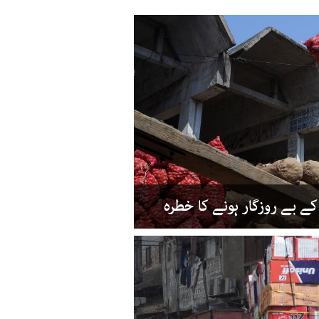
 کے بے روزگار ہونے کا خطرہ