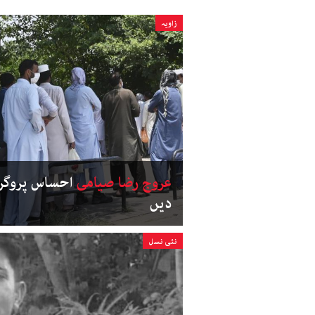
زاویہ
عروج رضا صیامی
احساس پروگرا
دیں
نئی نسل