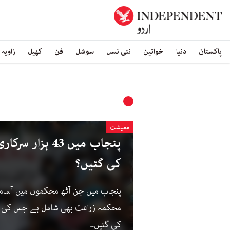
پاکستان
دنیا
خواتین
نئی نسل
سوشل
فن
کھیل
زاویہ
معیشت
پنجاب میں 43 ہز
کی گئیں؟
پنجاب میں جن آٹھ محکموں میں آسامی
کی گئیں۔