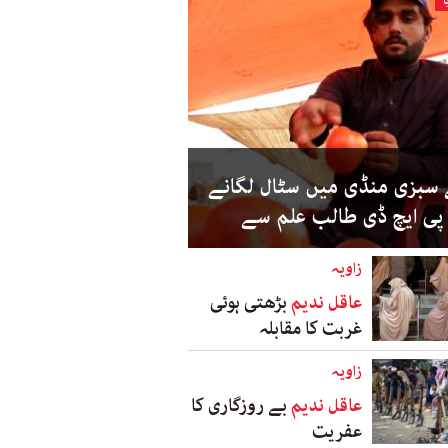
ا
 سبزی منڈی میں سٹال لگانے
 پی ایچ ڈی طالب علم سے
زاویہ
عاقل ندیم
بڑھتی ہوئی
غربت کا مقابلہ
زاویہ
عاقل ندیم
بے روزگاری کا
عفریت