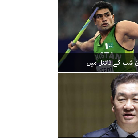
ن شپ کے فائنل میں