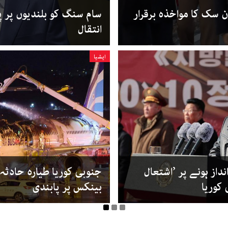
ن سک کا مواخذہ برقرار
سام سنگ کو بلندیوں پر پ
انتقال
ایشیا
داز ہونے پر ’اشتعال
جنوبی کوریا طیارہ حادثہ: 
 کوریا
بینکس پر پابندی