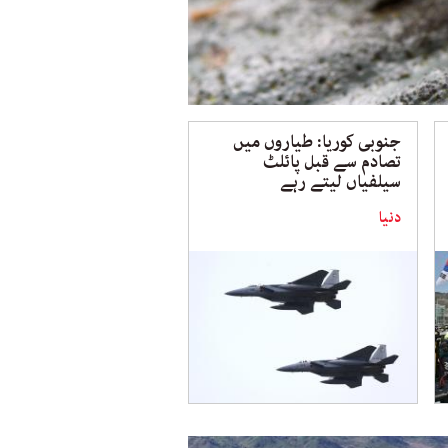
جنوبی کوریا: طیاروں میں
تصادم سے قبل پائلٹ
سیلفیاں لیتے رہے
دنیا