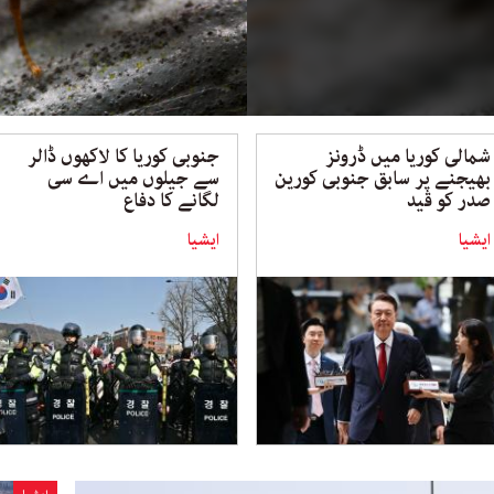
شمالی کوریا میں ڈرونز
جنوبی کوریا کا لاکھوں ڈالر
بھیجنے پر سابق جنوبی کورین
سے جیلوں میں اے سی
صدر کو قید
لگانے کا دفاع
ایشیا
ایشیا