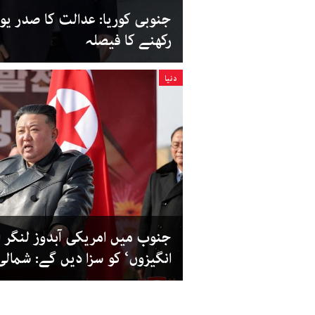
جنوبی کوریا: عدالت کا صدر یو
رکھنے کا فیصلہ
دنیا
جنوب میں امریکی آبدوز لنگر ان
انگیزوں‘ کو سزا دیں گے: شمالی