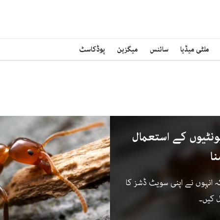
ملٹی میڈیا
سائنس
میگزین
پوڈکاسٹ
نٹیوں کے استعمال
نا
ہ انہوں نے اپنی سویٹ ڈشز کا
ل کیں۔