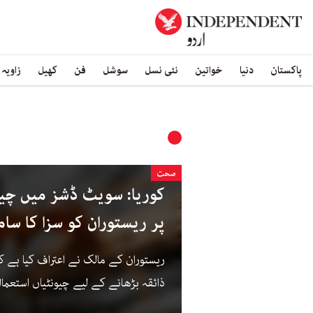
پاکستان
دنیا
خواتین
نئی نسل
سوشل
فن
کھیل
زاویہ
صحت
کوریا: سویٹ ڈشز میں چیو
پر ریستوران کو سزا کا سام
ریستوران کے مالک نے اعتراف کیا ہے ک
ذائقہ بڑھانے کے لیے چیونٹیاں استعما