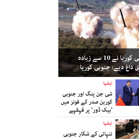
شمالی کوریا نے 10 سے زیادہ
ل داغ دیے: جنوبی کوریا
ایشیا
شی جن پنگ اور جنوبی
کورین صدر کے فونز میں
’بیک ڈور‘ پر قہقہے
ایشیا
تنہائی کے شکار جنوبی