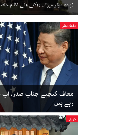
زیادہ مؤثر میزائل روکنے والے نظام 
نقطۂ نظر
معاف کیجیے جناب صدر، اب د
رہے ہیں
کھیل