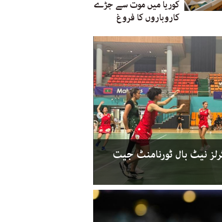
کوریا میں موت سے جڑے
کاروباروں کا فروغ
رلز نیٹ بال ٹورنامنٹ جیت