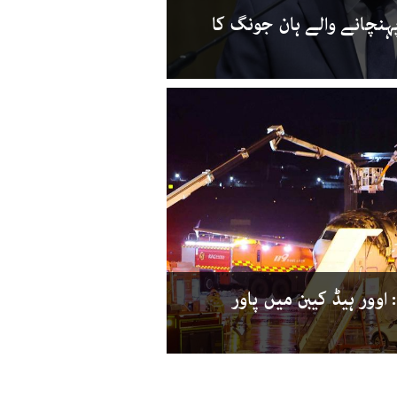
ہنچانے والے ہان جونگ کا
اوور ہیڈ کیبن میں پاور