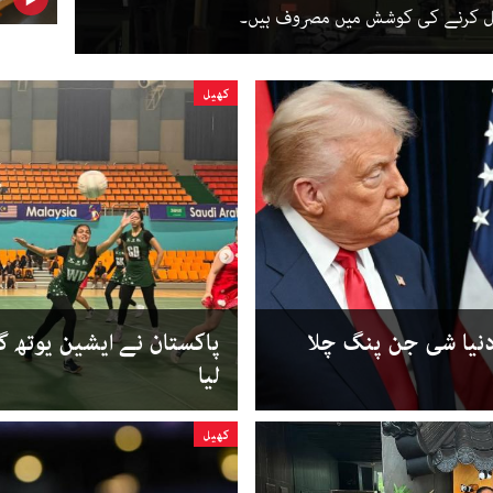
حاصل کرنے کی کوشش میں مصروف ہیں۔
کھیل
نیا شی جن پنگ چلا
پاکستان نے ایشین یوتھ گ
لیا
کھیل