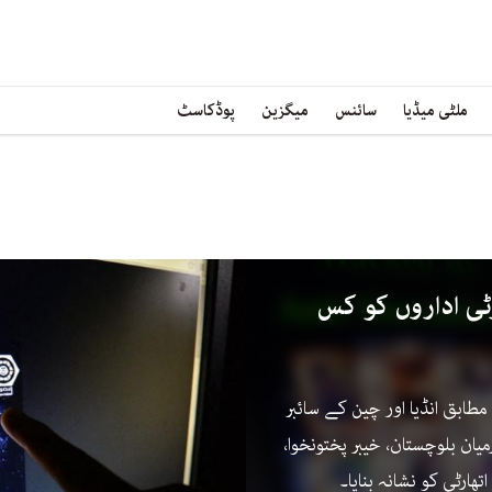
ملٹی میڈیا
سائنس
میگزین
پوڈکاسٹ
ٹی اداروں کو کس
طابق انڈیا اور چین کے سائبر
ے 2024 اور 2026 کے درمیان بلوچستان، خیبر پختونخوا،
ھارٹی کو نشانہ بنایا۔