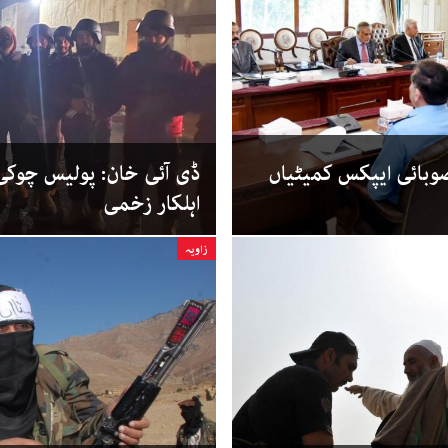
بائی ایپکس کمیٹیاں
ڈی آئی خان: پولیس چوکی پ
اہلکار زخمی
زاویہ