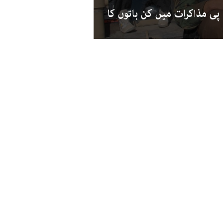
پی مذاکرات میں کن باتوں کا
الغوں کےلیے‘ کا سرٹیفیکیٹ