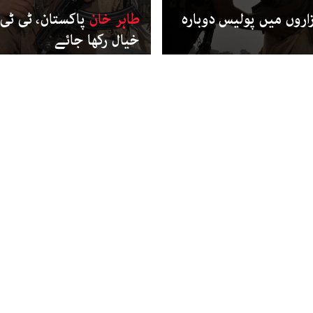
زاروں میں پولیس دوبارہ
طاہر خان
پاکستان، ٹی ٹی 
خیال رکھا جائے
فلم
وف جیکٹ لازمی:
جب ہم نے فلم کو ’صرف ب
ملتے دیکھا