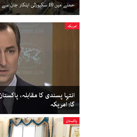
حملے میں 10 سکیورٹی اہلکار جان سے گئے۔
امریکہ
انتہا پسندی کا مقابلہ، پاکست
گا: امریکہ
پاکستان