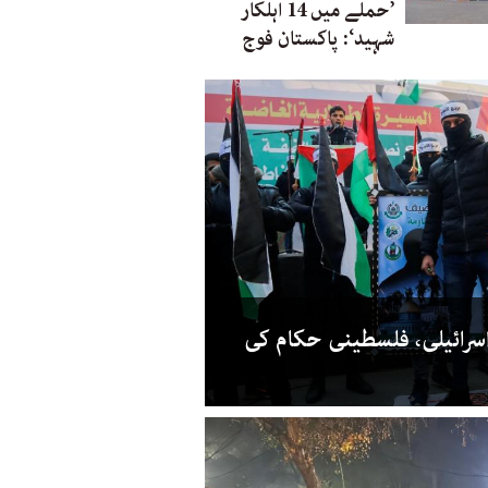
’حملے میں 14 اہلکار
شہید‘: پاکستان فوج
سرائیلی، فلسطینی حکام کی