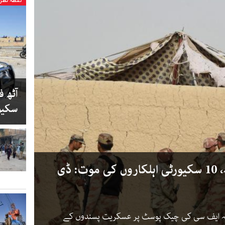
نقطۂ نظر
آٹھ ف
سکیو
عسکریت پسندوں کا حملہ، 10 سکیورٹی اہلکاروں کی موت: ڈی
ا کہ ایف سی کی چیک پوسٹ پر عسکریت پسندوں کے