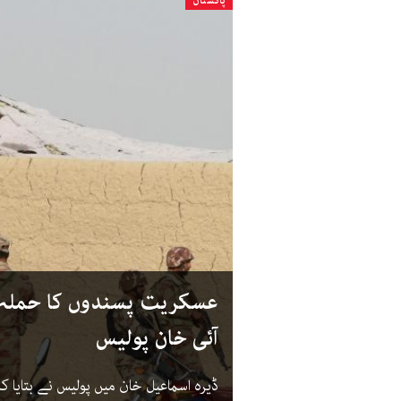
پاکستان
آئی خان پولیس
ڈیرہ اسماعیل خان میں پولیس نے بتای