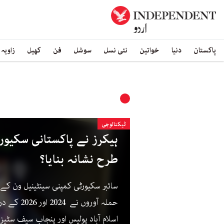
پاکستان
دنیا
خواتین
نئی نسل
سوشل
فن
کھیل
زاویہ
ٹیکنالوجی
ہیکرز نے پاکستانی سکیور
طرح نشانہ بنایا؟
سائبر سکیورٹی کمپنی سینٹینیل ون کے م
حملہ آوروں ن
اسلام آباد پولیس اور پنجاب سیف سٹیز ات