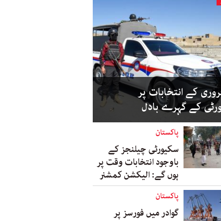
روری کے انتخابات پر
رٹی کے گہرے بادل
پاکستان
سکیورٹی چیلنجز کے
باوجود انتخابات وقت پر
ہوں گے: الیکشن کمشنر
پاکستان
گوادر میں فورسز پر