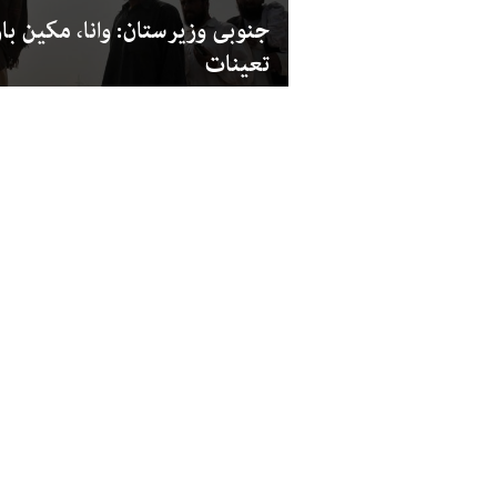
جنوبی وزیرستان: وانا، مکین با
تعینات
پاکستان
خیبر پختونخوا پولیس، بلٹ پر
جیکٹس کا لیول کیا؟