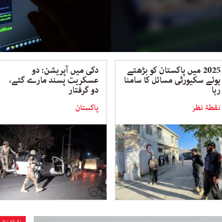
2025 میں پاکستان کو بڑھتے
دکی میں آپریشن: دو
ہوئے سکیورٹی مسائل کا سامنا
عسکریت پسند مارے گئے،
رہا
دو گرفتار
نقطۂ نظر
پاکستان