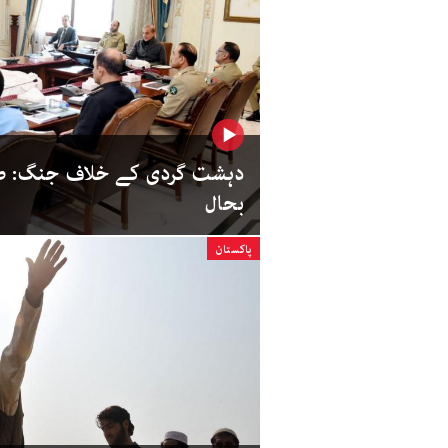
دہشت گردی کے خلاف جنگ: صو
بحال
پاکستان