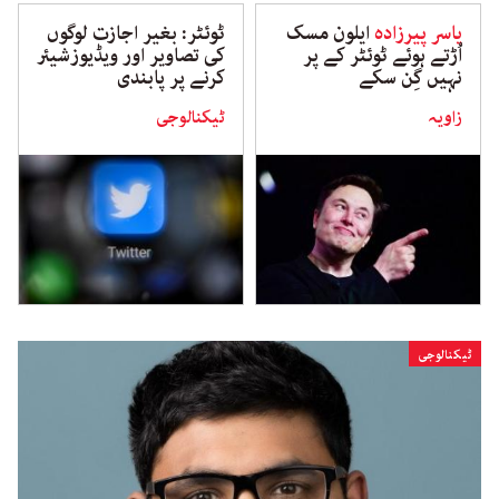
یاسر پیرزادہ
ایلون مسک
ٹوئٹر: بغیر اجازت لوگوں
اُڑتے ہوئے ٹوئٹر کے پر
کی تصاویر اور ویڈیوزشیئر
نہیں گِن سکے
کرنے پر پابندی
زاویہ
ٹیکنالوجی
ٹیکنالوجی