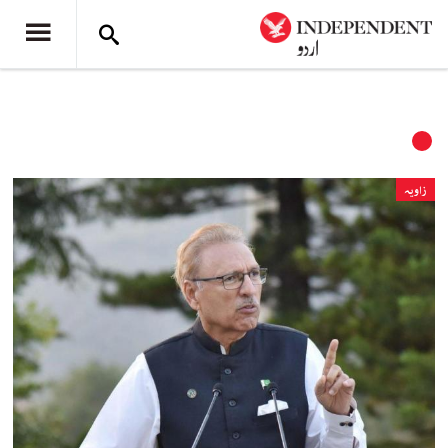
زاویہ