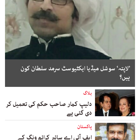
’لاپتہ‘ سوشل میڈیا ایکٹیوسٹ سرمد سلطان کون
ہیں؟
بلاگ
دلیپ کمار صاحب حکم کی تعمیل کر
دی گئی ہے
پاکستان
ایف آئی اے سائبر کرائم ونگ کے