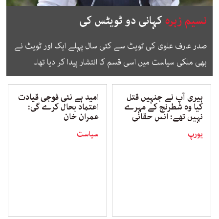
نسیم زہرہ
کہانی دو ٹویٹس کی
صدر عارف علوی کی ٹویٹ سے کئی سال پہلے ایک اور ٹویٹ نے
بھی ملکی سیاست میں اسی قسم کا انتشار پیدا کر دیا تھا۔
ہیری آپ نے جنہیں قتل
امید ہے نئی فوجی قیادت
کیا وہ شطرنج کے مہرے
اعتماد بحال کرے گی:
نہیں تھے: انس حقانی
عمران خان
یورپ
سیاست