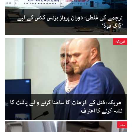
ترجمے کی غلطی: دوران پرواز بزنس کلاس کے لیے
’ڈاگ فوڈ‘
امریکہ
امریکہ: قتل کے الزامات کا سامنا کرنے والے پائلٹ کا
نشہ کرنے کا اعتراف
دنیا