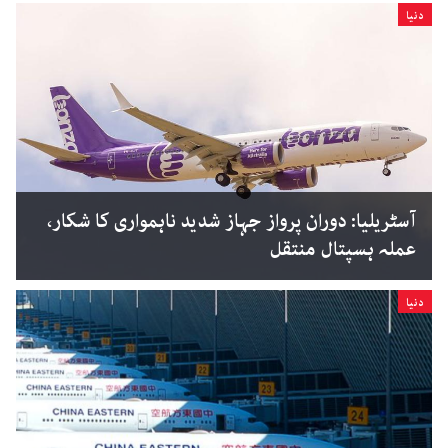
دنیا
آسٹریلیا: دوران پرواز جہاز شدید ناہمواری کا شکار،
عملہ ہسپتال منتقل
دنیا