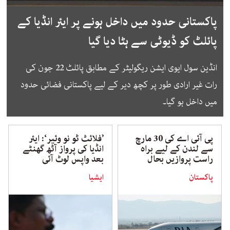
پاکستانی حدود میں داخل ہونے پر ایئر انڈیا کے
پائلٹ کو ڈیوٹی سے ہٹا دیا گیا
انڈین سول ایوی ایشن ریگولیٹر کے مطابق پائلٹ 22 جون کی
رات غیر ارادی طور پر کچھ دیر کے لیے پاکستانی فضائی حدود
میں داخل ہو گیا۔
پی آئی اے کی 30 مارچ
’فلائٹ ٹو نو وئیر‘: ایئر
سے لندن کے لیے براہ
انڈیا کی پرواز آٹھ گھنٹے
راست پروازیں بحال
بعد واپس لوٹ آئی
پاکستان
ایشیا