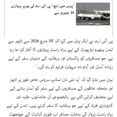
’پیرس میں لنچ:‘ پی آئی اے کی یورپ پروازیں
10 جنوری سے
پی آئی اے نے ایک بیان میں کہا کہ ’30 مارچ 2026 سے لاہور سے
لندن ہیتھرو ایئرپورٹ کے لیے براہ راست پروازوں کا آغاز کیا جا رہا
ہے، جو مسافروں کو پاکستان اور برطانیہ کے درمیان سفر کے لیے
زیادہ آسان اور آرام دہ سہولت فراہم کرے گی۔‘
بیان میں بتایا گیا کہ ’یہ نئی نان اسٹاپ سروس خاص طور پر لاہور
اور ملحقہ علاقوں کے مسافروں کے لیے سفر کو آسان بنانے کے
لیے متعارف کرائی گئی ہے، بالخصوص اُن خاندانوں، طلبہ اور
کاروباری افراد کے لیے جو برطانیہ کا سفر کرتے ہیں۔ لندن کے لیے
براہِ راست پرواز کی بدولت مسافر اب طویل ٹرانزٹ کے جھنجھٹ