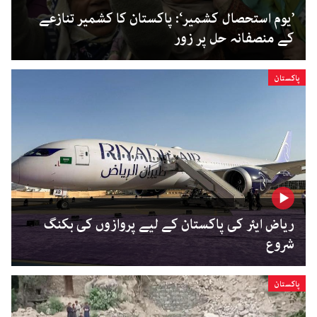
’یوم استحصال کشمیر‘: پاکستان کا کشمیر تنازعے
کے منصفانہ حل پر زور
پاکستان
ریاض ایئر کی پاکستان کے لیے پروازوں کی بکنگ
شروع
پاکستان