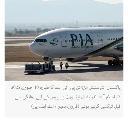
پاکستان انٹرنیشنل ایئرلائن پی آئی اے کا طیارہ 10 جنوری 2025
کو اسلام آباد انٹرنیشنل ایئرپورٹ پر پیرس کے لیے روانگی سے
قبل ٹیکسی کرتے ہوئے (فاروق نعیم / اے ایف پی)