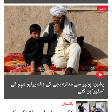
صحت
پشین: پولیو سے متاثرہ بچے کے والد پولیو مہم کے
’سفیر‘ بن گئے
پاکستان