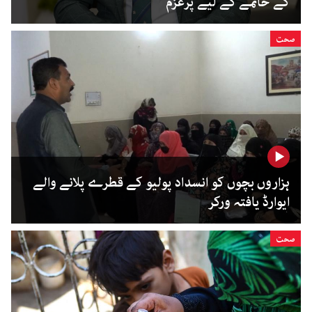
کے خاتمے کے لیے پرعزم
صحت
ہزاروں بچوں کو انسداد پولیو کے قطرے پلانے والے
ایوارڈ یافتہ ورکر
صحت