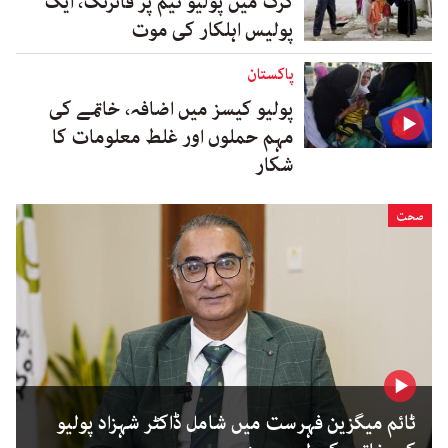
کرک میں پولیو ٹیم پر فائرنگ، ایک
پولیس اہلکار کی موت
پاکستان
پولیو کیسز میں اضافہ، خاتمے کی
مہم حملوں اور غلط معلومات کا
شکار
صحت
ٹائم میگزین فہرست میں شامل ڈاکٹر شہزاد پولیو