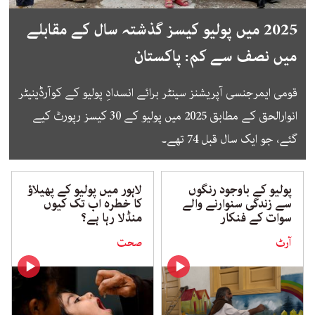
2025 میں پولیو کیسز گذشتہ سال کے مقابلے
میں نصف سے کم: پاکستان
قومی ایمرجنسی آپریشنز سینٹر برائے انسدادِ پولیو کے کوآرڈینیٹر
انوارالحق کے مطابق 2025 میں پولیو کے 30 کیسز رپورٹ کیے
گئے، جو ایک سال قبل 74 تھے۔
پولیو کے باوجود رنگوں
لاہور میں پولیو کے پھیلاؤ
سے زندگی سنوارنے والے
کا خطرہ اب تک کیوں
سوات کے فنکار
منڈلا رہا ہے؟
آرٹ
صحت